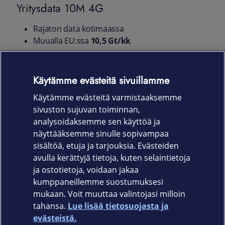
Yritysdata 10M 4G
Rajaton data kotimaassa
Muualla EU:ssa
10,5 Gt/kk
Tuote on poistunut valikoimastamme.
Käytämme evästeitä sivuillamme
Käytämme evästeitä varmistaaksemme
sivuston sujuvan toiminnan,
analysoidaksemme sen käyttöä ja
näyttääksemme sinulle sopivampaa
KATSO KAIKKI MOBIILILAAJAKAISTALIITTYMÄT
sisältöä, etuja ja tarjouksia. Evästeiden
avulla kerättyjä tietoja, kuten selaintietoja
ja ostotietoja, voidaan jakaa
kumppaneillemme suostumuksesi
mukaan. Voit muuttaa valintojasi milloin
tahansa.
Lue lisää tietosuojasta ja
Elisa.fi
evästeistä.