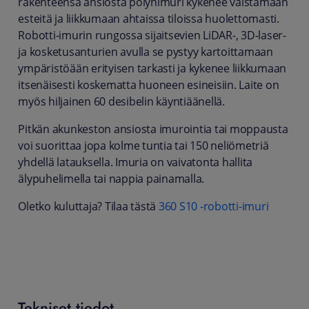
rakenteensa ansiosta pölynimuri kykenee väistämään
esteitä ja liikkumaan ahtaissa tiloissa huolettomasti.
Robotti-imurin rungossa sijaitsevien LiDAR-, 3D-laser-
ja kosketusanturien avulla se pystyy kartoittamaan
ympäristöään erityisen tarkasti ja kykenee liikkumaan
itsenäisesti koskematta huoneen esineisiin.
Laite on
myös hiljainen 60 desibelin käyntiäänellä.
Pitkän akunkeston ansiosta imurointia tai moppausta
voi suorittaa jopa kolme tuntia tai 150 neliömetriä
yhdellä latauksella. Imuria on vaivatonta hallita
älypuhelimella tai nappia painamalla.
Oletko kuluttaja? Tilaa tästä
360 S10 -robotti-imuri
Tekniset tiedot