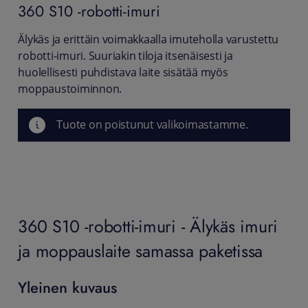
360
S10 -robotti-imuri
Älykäs ja erittäin voimakkaalla imuteholla varustettu
robotti-imuri. Suuriakin tiloja itsenäisesti ja
huolellisesti puhdistava laite sisätää myös
moppaustoiminnon.
Tuote on poistunut valikoimastamme.
360 S10 -robotti-imuri - Älykäs imuri
ja moppauslaite samassa paketissa
Yleinen kuvaus