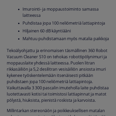
Imurointi- ja moppaustoiminto samassa
laitteessa
Puhdistaa jopa 100 neliömetriä lattiapintoja
Hiljainen 60 dB käyntiääni
Mahtuu puhdistamaan myös matalia paikkoja
Tekoälyohjattu ja erinomaisen täsmällinen 360 Robot
Vacuum Cleaner S10 on tehokas robottipölynimuri ja
moppauslaite yhdessä laitteessa. Puolen litran
rikkasäiliön ja 5,2 desilitran vesisäiliön ansiosta imuri
kykenee työskentelemään itsenäisesti pitkään
puhdistaen jopa 100 neliömetriä lattiapintoja.
Vaikuttavalla 3 300 pascalin imuteholla laite puhdistaa
luotettavasti kotisi tai toimistosi lattiapinnat ja matot
pölystä, hiuksista, pienistä roskista ja karvoista.
Millintarkan stereonäön ja poikkeuksellisen matalan