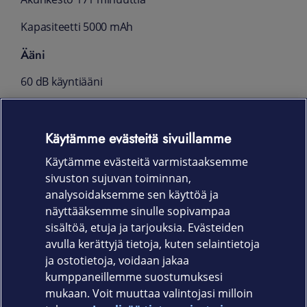
Kapasiteetti 5000 mAh
Ääni
60 dB käyntiääni
Tilavuudet
Käytämme evästeitä sivuillamme
Vesisäiliö 520 ml
Käytämme evästeitä varmistaaksemme
Pölysäiliö 500 ml
sivuston sujuvan toiminnan,
Takuu
analysoidaksemme sen käyttöä ja
näyttääksemme sinulle sopivampaa
24 kk
sisältöä, etuja ja tarjouksia. Evästeiden
avulla kerättyjä tietoja, kuten selaintietoja
ja ostotietoja, voidaan jakaa
kumppaneillemme suostumuksesi
mukaan. Voit muuttaa valintojasi milloin