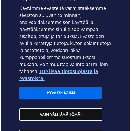
kaukosäätimellä tai nappia
painamalla
Käytämme evästeitä varmistaaksemme
sivuston sujuvan toiminnan,
59 desibelin käyntiääni
analysoidaksemme sen käyttöä ja
Tarkka navigointi ja esteiden väistö
näyttääksemme sinulle sopivampaa
25 anturin avulla
sisältöä, etuja ja tarjouksia. Evästeiden
avulla kerättyjä tietoja, kuten selaintietoja
ja ostotietoja, voidaan jakaa
kumppaneillemme suostumuksesi
mukaan. Voit muuttaa valintojasi milloin
tahansa.
Lue lisää tietosuojasta ja
Elisa.fi
evästeistä.
Elisa Oyj
HYVÄKSY KAIKKI
Elisan myymälät
VAIN VÄLTTÄMÄTTÖMÄT
Yhteystiedot