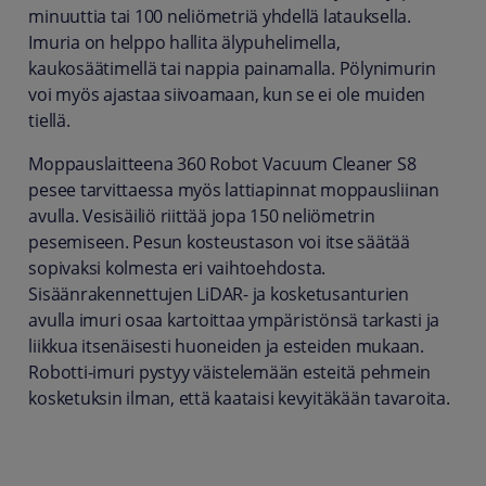
minuuttia tai 100 neliömetriä yhdellä latauksella.
Imuria on helppo hallita älypuhelimella,
kaukosäätimellä tai nappia painamalla. Pölynimurin
voi myös ajastaa siivoamaan, kun se ei ole muiden
tiellä.
Moppauslaitteena 360 Robot Vacuum Cleaner S8
pesee tarvittaessa myös lattiapinnat moppausliinan
avulla. Vesisäiliö riittää jopa 150 neliömetrin
pesemiseen. Pesun kosteustason voi itse säätää
sopivaksi kolmesta eri vaihtoehdosta.
Sisäänrakennettujen LiDAR- ja kosketusanturien
avulla imuri osaa kartoittaa ympäristönsä tarkasti ja
liikkua itsenäisesti huoneiden ja esteiden mukaan.
Robotti-imuri pystyy väistelemään esteitä pehmein
kosketuksin ilman, että kaataisi kevyitäkään tavaroita.