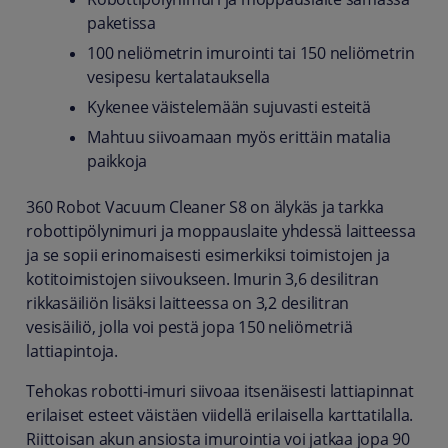
paketissa
100 neliömetrin imurointi tai 150 neliömetrin
vesipesu kertalatauksella
Kykenee väistelemään sujuvasti esteitä
Mahtuu siivoamaan myös erittäin matalia
paikkoja
360 Robot Vacuum Cleaner S8 on älykäs ja tarkka
robottipölynimuri ja moppauslaite yhdessä laitteessa
ja se sopii erinomaisesti esimerkiksi toimistojen ja
kotitoimistojen siivoukseen. Imurin 3,6 desilitran
rikkasäiliön lisäksi laitteessa on 3,2 desilitran
vesisäiliö, jolla voi pestä jopa 150 neliömetriä
lattiapintoja.
Tehokas robotti-imuri siivoaa itsenäisesti lattiapinnat
erilaiset esteet väistäen viidellä erilaisella karttatilalla.
Riittoisan akun ansiosta imurointia voi jatkaa jopa 90