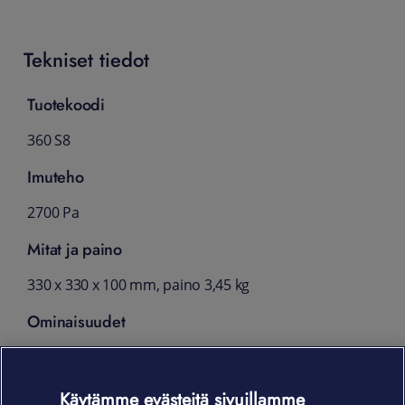
Tekniset tiedot
Tuotekoodi
360 S8
Imuteho
2700 Pa
Mitat ja paino
330 x 330 x 100 mm, paino 3,45 kg
Ominaisuudet
Imuriointi ja moppaus
Hallinta älypuhelimella,
Käytämme evästeitä sivuillamme