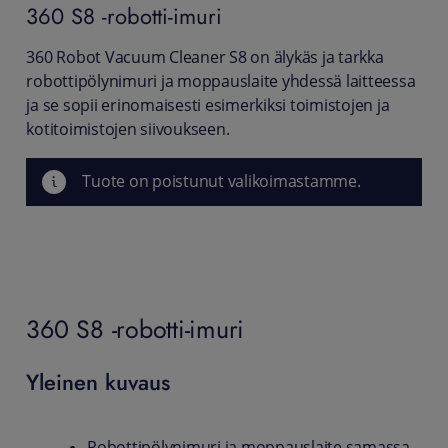
360
S8 -robotti-imuri
360 Robot Vacuum Cleaner S8 on älykäs ja tarkka
robottipölynimuri ja moppauslaite yhdessä laitteessa
ja se sopii erinomaisesti esimerkiksi toimistojen ja
kotitoimistojen siivoukseen.
Tuote on poistunut valikoimastamme.
360 S8 -robotti-imuri
Yleinen kuvaus
Robottipölynimuri ja moppauslaite samassa