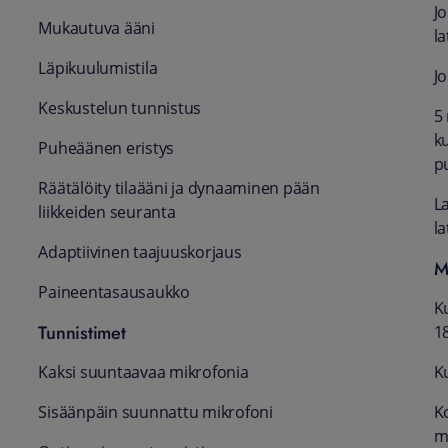
J
Mukautuva ääni
la
Läpikuulumis­tila
Jo
Keskustelun tunnistus
5
k
Puheäänen eristys
p
Räätälöity tilaääni ja dynaaminen pään
La
liikkeiden seuranta
la
Adaptiivinen taajuus­korjaus
M
Paineentasaus­aukko
Ku
Tunnistimet
1
Kaksi suuntaavaa mikrofonia
K
Sisäänpäin suunnattu mikrofoni
Ko