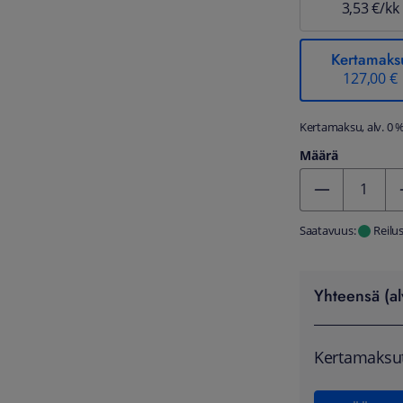
3,53 €/kk
Kertamaks
127,00 €
Kertamaksu, alv. 0 
Määrä
Kentän arvo 1
Saatavuus:
Reilu
Yhteensä (al
Kertamaksu