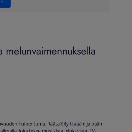
IN
lla melunvaimennuksella
avuuden huipentuma. Räätälöity tilaääni ja pään
malla, joka tekee musiikista, elokuvista, TV-