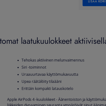
LISÄÄ KORI
omat laatukuulokkeet aktiivise
Tehokas aktiivinen melunvaimennus
Siri -toiminnot
Uraauurtavaa käyttömukavuutta
Upea räätälöity tilaääni
Erittäin kompakti latauskotelo
Apple AirPods 4 -kuulokkeet - Äänentoiston ja käyttömuk
liikkeiden dynaaminen seuranta ympäröivät sinut äänimaail