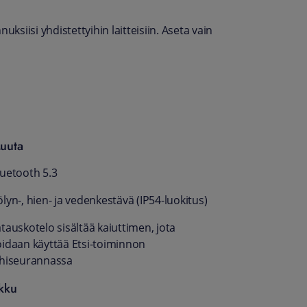
ksiisi yhdistettyihin laitteisiin. Aseta vain
uuta
luetooth 5.3
lyn-, hien- ja vedenkestävä (IP54-luokitus)
tauskotelo sisältää kaiuttimen, jota
oidaan käyttää Etsi-toiminnon
ähiseurannassa
kku