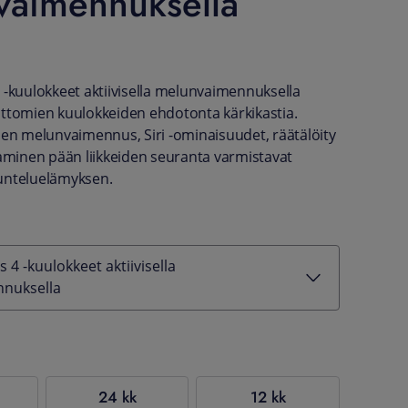
vaimennuksella
 -kuulokkeet aktiivisella melunvaimennuksella
ttomien kuulokkeiden ehdotonta kärkikastia.
nen melunvaimennus, Siri -ominaisuudet, räätälöity
aaminen pään liikkeiden seuranta varmistavat
unteluelämyksen.
 4 -kuulokkeet aktiivisella
nuksella
24 kk
12 kk