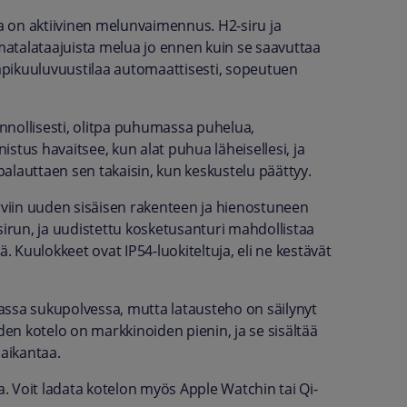
 on aktiivinen melunvaimennus. H2-siru ja
atalataajuista melua jo ennen kuin se saavuttaa
äpikuuluvuustilaa automaattisesti, sopeutuen
nnollisesti, olitpa puhumassa puhelua,
stus havaitsee, kun alat puhua läheisellesi, ja
alauttaen sen takaisin, kun keskustelu päättyy.
orviin uuden sisäisen rakenteen ja hienostuneen
sirun, ja uudistettu kosketusanturi mahdollistaa
. Kuulokkeet ovat IP54-luokiteltuja, eli ne kestävät
assa sukupolvessa, mutta latausteho on säilynyt
n kotelo on markkinoiden pienin, ja se sisältää
paikantaa.
 Voit ladata kotelon myös Apple Watchin tai Qi-