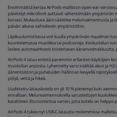
Ensimmäistä kertaa AirPods-malliston open-ear-versiossa
päivitetyt mikrofonit auttavat vähentämään ympäristön m
korvasi. Mukautuva ääni säätelee melunvaimennusta ja l
päivän aikana vaihteleviin ympäristöihin.
Läpikuulumistilassa voit kuulla ympäröivän maailman luo
kuuntelemassa musiikkia tai podcasteja. Keskustelun tunni
laskee automaattisesti toistettavan äänenvoimakkuutta, p
AirPods 4 istuu entistä paremmin erilaisten käyttäjien k
muotoilun ansiosta. Lyhennetty varsi sisältää akun ja H2-
äänentoiston ja puheluiden hallinnan kevyellä nipistyksellä
pölyä, vettä ja hikeä.
Uudistettu latauskotelo on yli 10 % pienempi kuin aiemm
ennallaan. Melunvaimennuksella varustettujen kuulokkeide
kaiuttimen Etsi-toimintoa varten, jotta kotelo on helppo 
AirPods 4 tukee nyt USB-C-latausta molemmissa malleissa.