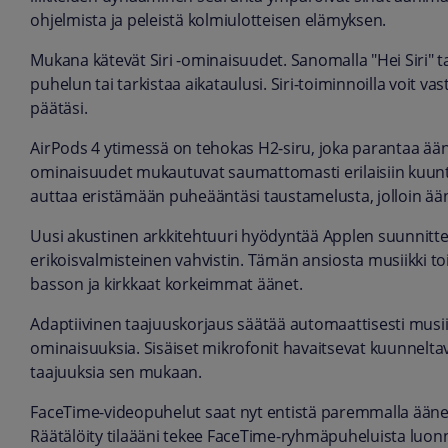
ohjelmista ja peleistä kolmiulotteisen elämyksen.
Mukana kätevät Siri -ominaisuudet. Sanomalla "Hei Siri" tai
puhelun tai tarkistaa aikataulusi. Siri-toiminnoilla voit va
päätäsi.
AirPods 4 ytimessä on tehokas H2-siru, joka parantaa ään
ominaisuudet mukautuvat saumattomasti erilaisiin kuunte
auttaa eristämään puheääntäsi taustamelusta, jolloin ä
Uusi akustinen arkkitehtuuri hyödyntää Applen suunnitte
erikoisvalmisteinen vahvistin. Tämän ansiosta musiikki 
basson ja kirkkaat korkeimmat äänet.
Adaptiivinen taajuuskorjaus säätää automaattisesti musii
ominaisuuksia. Sisäiset mikrofonit havaitsevat kuunneltav
taajuuksia sen mukaan.
FaceTime-videopuhelut saat nyt entistä paremmalla ään
Räätälöity tilaääni tekee FaceTime-ryhmäpuheluista luon