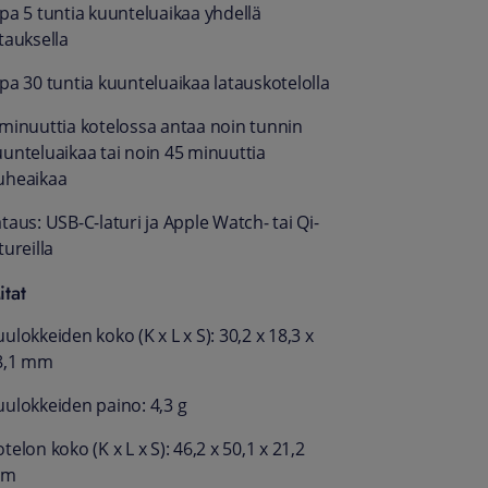
opa 5 tuntia kuunteluaikaa yhdellä
tauksella
pa 30 tuntia kuuntelu­aikaa latauskotelolla
 minuuttia kotelossa antaa noin tunnin
uunteluaikaa tai noin 45 minuuttia
uheaikaa
taus: USB-C-laturi ja Apple Watch‑ tai Qi-
tureilla
itat
ulokkeiden koko (K x L x S): 30,2 x 18,3 x
8,1 mm
uulokkeiden paino: 4,3 g
telon koko (K x L x S): 46,2 x 50,1 x 21,2
mm