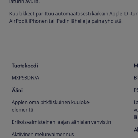
laturin avulla.
Kuulokkeet parittuu automaattisesti kaikkiin Apple ID -tunnu
AirPodit iPhonen tai iPadin lähelle ja paina yhdistä.
Tuotekoodi
M
MXP93DN/A
B
Ääni
Pö
Applen oma pitkä­iskuinen kuuloke-
La
elementti
v
l
Erikoisvalmisteinen laajan äänialan vahvistin
A
Aktiivinen melun­vaimennus