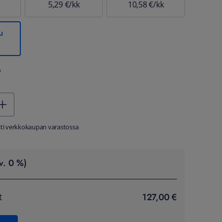
5,29 €/kk
10,58 €/kk
u
%
sti verkkokaupan varastossa
v. 0 %)
127,00 €
t