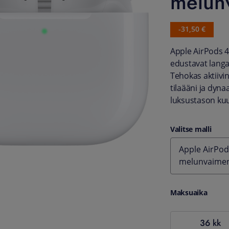
melun
-31,50 €
Apple AirPods 4
edustavat langa
Tehokas aktiivi
tilaääni ja dyn
luksustason ku
Valitse malli
Apple AirPods
melunvaimen
Maksuaika
36 kk