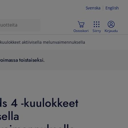
Svenska
English
Ostoskori
Siirry
Kirjaudu
-kuulokkeet aktiivisella melunvaimennuksella
oimassa toistaiseksi.
s 4 -kuulokkeet
sella