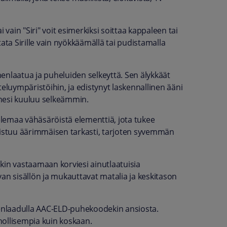
 vain "Siri" voit esimerkiksi soittaa kappaleen tai
stata Sirille vain nyökkäämällä tai pudistamalla
enlaatua ja puheluiden selkeyttä. Sen älykkäät
luympäristöihin, ja edistynyt laskennallinen ääni
änesi kuuluu selkeämmin.
lemaa vähäsäröistä elementtiä, jota tukee
toistuu äärimmäisen tarkasti, tarjoten syvemmän
kin vastaamaan korviesi ainutlaatuisia
an sisällön ja mukauttavat matalia ja keskitason
enlaadulla AAC-ELD-puhekoodekin ansiosta.
nollisempia kuin koskaan.