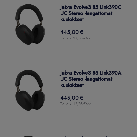
Jabra Evolve3 85 Link390C
UC Stereo -langattomat
kuulokkeet
445,00 €
445,00
€
Tai alk. 12,36 €/kk
Jabra Evolve3 85 Link390A
UC Stereo -langattomat
kuulokkeet
445,00 €
445,00
€
Tai alk. 12,36 €/kk