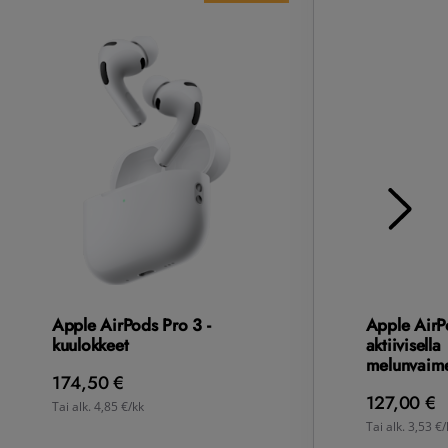
Apple AirPods Pro 3 -
Apple AirP
kuulokkeet
aktiivisella
melunvaime
174,50 €
127,00 €
Tai alk. 4,85 €/kk
Tai alk. 3,53 €/