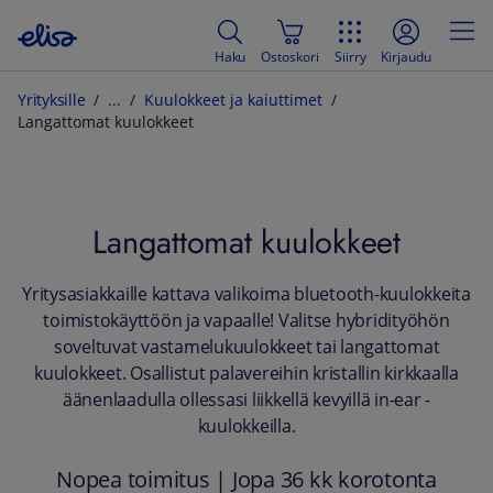
Haku
Ostoskori
Siirry
Kirjaudu
Yrityksille
Kuulokkeet ja kaiuttimet
Langattomat kuulokkeet
Langattomat kuulokkeet
Yritysasiakkaille kattava valikoima bluetooth-kuulokkeita
toimistokäyttöön ja vapaalle! Valitse hybridityöhön
soveltuvat vastamelukuulokkeet tai langattomat
kuulokkeet. Osallistut palavereihin kristallin kirkkaalla
äänenlaadulla ollessasi liikkellä kevyillä in-ear -
kuulokkeilla.
Nopea toimitus | Jopa 36 kk korotonta