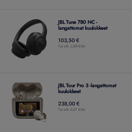
JBL Tune 780 NC -
langattomat kuulokkeet
103,50 €
103,50
€
Tai alk. 2,88 €/kk
JBL Tour Pro 3 -langattomat
kuulokkeet
238,00 €
238,00
€
Tai alk. 6,61 €/kk