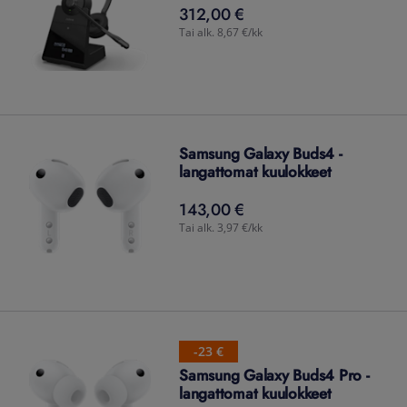
312,00 €
312,00
€
Tai alk. 8,67 €/kk
Samsung Galaxy Buds4 -
langattomat kuulokkeet
143,00 €
143,00
€
Tai alk. 3,97 €/kk
-23 €
Samsung Galaxy Buds4 Pro -
langattomat kuulokkeet