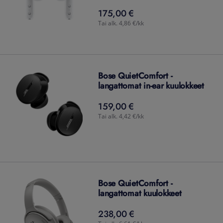
175,00 €
175,00
€
Tai alk. 4,86 €/kk
Bose QuietComfort -
langattomat in-ear kuulokkeet
159,00 €
159,00
€
Tai alk. 4,42 €/kk
Bose QuietComfort -
langattomat kuulokkeet
238,00 €
238,00
€