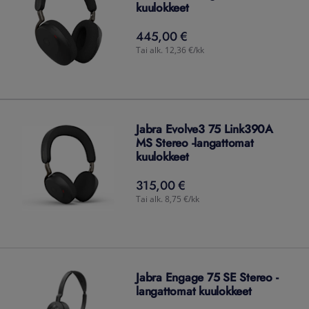
kuulokkeet
445,00 €
445,00
€
Tai alk. 12,36 €/kk
Jabra Evolve3 75 Link390A
MS Stereo -langattomat
kuulokkeet
315,00 €
315,00
€
Tai alk. 8,75 €/kk
Jabra Engage 75 SE Stereo -
langattomat kuulokkeet