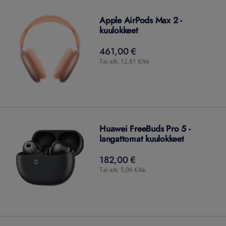
Apple AirPods Max 2 -
kuulokkeet
461,00 €
461,00
€
Tai alk. 12,81 €/kk
Huawei FreeBuds Pro 5 -
langattomat kuulokkeet
182,00 €
182,00
€
Tai alk. 5,06 €/kk