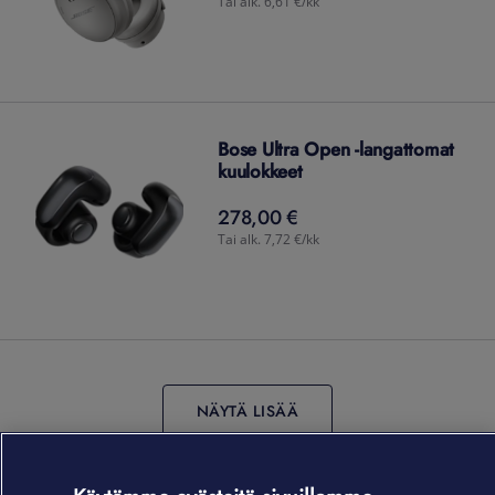
Tai alk. 6,61 €/kk
Bose Ultra Open -langattomat
kuulokkeet
278,00 €
278,00
€
Tai alk. 7,72 €/kk
NÄYTÄ LISÄÄ