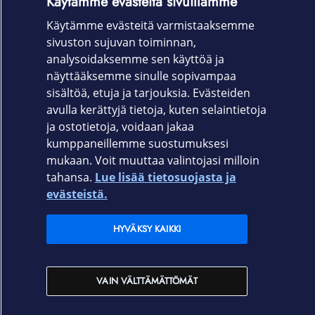
Käytämme evästeitä sivuillamme
Käytämme evästeitä varmistaaksemme
Tutustu Jabran tuotteisiin
ja kuinka parannat hybridityön
sivuston sujuvan toiminnan,
mukavuutta toimistossa, toimiston ulkopuolella ja tien
analysoidaksemme sen käyttöä ja
päällä laadukkailla työvälineillä. Kattavasta valikoimasta
näyttääksemme sinulle sopivampaa
löydät Jabran kuulokkeet, videolaitteet ja kaiuttimet.
sisältöä, etuja ja tarjouksia. Evästeiden
avulla kerättyjä tietoja, kuten selaintietoja
ja ostotietoja, voidaan jakaa
kumppaneillemme suostumuksesi
mukaan. Voit muuttaa valintojasi milloin
tahansa.
Lue lisää tietosuojasta ja
Elisa.fi
evästeistä.
Elisa Oyj
HYVÄKSY KAIKKI
Elisan myymälät
VAIN VÄLTTÄMÄTTÖMÄT
Yhteystiedot