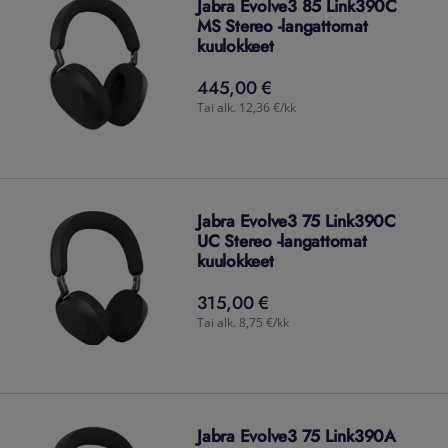
Jabra Evolve3 85 Link390C
MS Stereo -langattomat
kuulokkeet
445,00 €
445,00
€
Tai alk. 12,36 €/kk
Jabra Evolve3 75 Link390C
UC Stereo -langattomat
kuulokkeet
315,00 €
315,00
€
Tai alk. 8,75 €/kk
Jabra Evolve3 75 Link390A