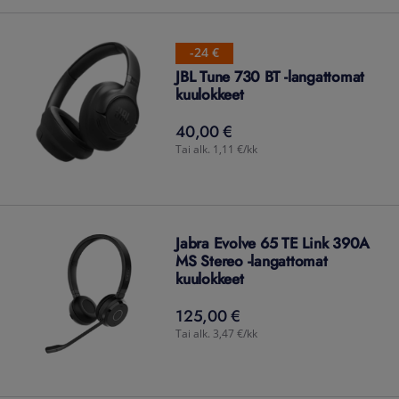
-24 €
JBL Tune 730 BT -langattomat
kuulokkeet
40,00 €
40,00
€
Tai alk. 1,11 €/kk
Jabra Evolve 65 TE Link 390A
MS Stereo -langattomat
kuulokkeet
125,00 €
125,00
€
Tai alk. 3,47 €/kk