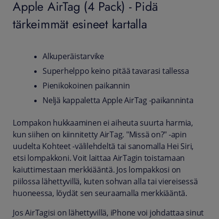
Apple AirTag (4 Pack) - Pidä
tärkeimmät esineet kartalla
Alkuperäistarvike
Superhelppo keino pitää tavarasi tallessa
Pienikokoinen paikannin
Neljä kappaletta Apple AirTag -paikanninta
Lompakon hukkaaminen ei aiheuta suurta harmia,
kun siihen on kiinnitetty AirTag. "Missä on?" -apin
uudelta Kohteet -välilehdeltä tai sanomalla Hei Siri,
etsi lompakkoni. Voit laittaa AirTagin toistamaan
kaiuttimestaan merkkiääntä. Jos lompakkosi on
piilossa lähettyvillä, kuten sohvan alla tai viereisessä
huoneessa, löydät sen seuraamalla merkkiääntä.
Jos AirTagisi on lähettyvillä, iPhone voi johdattaa sinut