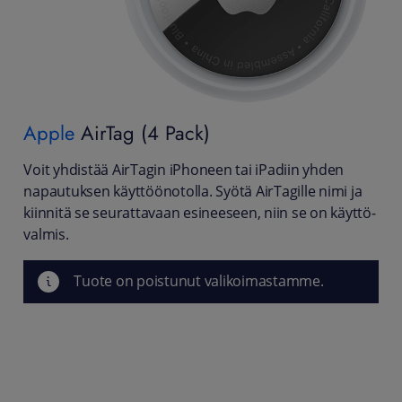
Apple
AirTag (4 Pack)
Voit yhdistää AirTagin iPhoneen tai iPadiin yhden
napautuksen käyttöönotolla. Syötä AirTagille nimi ja
kiinnitä se seurattavaan esineeseen, niin se on käyttö­
valmis.
Tuote on poistunut valikoimastamme.