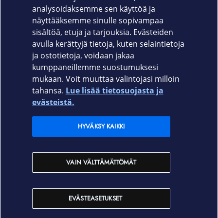
analysoidaksemme sen käyttöä ja
14.5 tai uudempi
näyttääksemme sinulle sopivampaa
Valmistajan takuu 12 kk
sisältöä, etuja ja tarjouksia. Evästeiden
avulla kerättyjä tietoja, kuten selaintietoja
ja ostotietoja, voidaan jakaa
kumppaneillemme suostumuksesi
mukaan. Voit muuttaa valintojasi milloin
tahansa.
Lue lisää tietosuojasta ja
Elisa.fi
evästeistä.
Elisa Oyj
HYVÄKSY KAIKKI
Elisan myymälät
VAIN VÄLTTÄMÄTTÖMÄT
Yhteystiedot
EVÄSTEASETUKSET