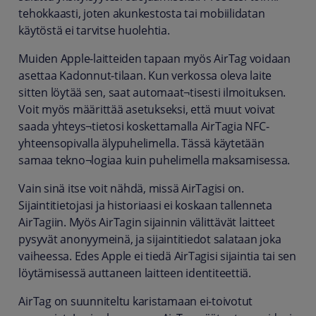
tehokkaasti, joten akunkestosta tai mobiilidatan
käytöstä ei tarvitse huolehtia.
Muiden Apple-laitteiden tapaan myös AirTag voidaan
asettaa Kadonnut-tilaan. Kun verkossa oleva laite
sitten löytää sen, saat automaat¬tisesti ilmoituksen.
Voit myös määrittää asetukseksi, että muut voivat
saada yhteys¬tietosi koskettamalla AirTagia NFC-
yhteensopivalla älypuhelimella. Tässä käytetään
samaa tekno¬logiaa kuin puhelimella maksamisessa.
Vain sinä itse voit nähdä, missä AirTagisi on.
Sijaintitietojasi ja historiaasi ei koskaan tallenneta
AirTagiin. Myös AirTagin sijainnin välittävät laitteet
pysyvät anonyymeinä, ja sijaintitiedot salataan joka
vaiheessa. Edes Apple ei tiedä AirTagisi sijaintia tai sen
löytämisessä auttaneen laitteen identiteettiä.
AirTag on suunniteltu karistamaan ei-toivotut