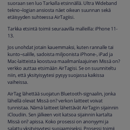
suoraan sen luo Tarkalla etsinnällä. Ultra Wideband
tekno¬logian ansiosta näet oikean suunnan sekä
etäisyyden suhteessa AirTagiisi.
Tarkka etsintä toimii seuraavilla malleilla: iPhone 11-
13.
Jos unohdat jotain kauemmaksi, kuten rannalle tai
kunto¬salille, sadoista miljoonista iPhone-, iPad ja
Mac-laitteista koostuva maailmanlaajuinen Missä on?
verkko auttaa etsimään AirTagisi. Se on suunniteltu
niin, että yksityisyytesi pysyy suojassa kaikissa
vaiheissa.
AirTag lähettää suojatun Bluetooth-signaalin, jonka
lähellä olevat Missä on? verkon laitteet voivat
tunnistaa. Nämä laitteet lähettävät AirTagin sijainnin
iCloudiin. Sen jälkeen voit katsoa sijainnin kartalta
Missä on? apissa. Koko prosessi on anonyymi ja
salattu yksityisyytesi suojaamiseksi. Prosessi toimii