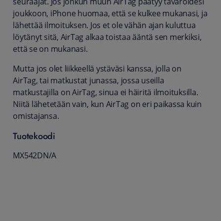
seuraajat. Jos jonkun muun AirTag päätyy tavaroidesi
joukkoon, iPhone huomaa, että se kulkee mukanasi, ja
lähettää ilmoituksen. Jos et ole vähän ajan kuluttua
löytänyt sitä, AirTag alkaa toistaa ääntä sen merkiksi,
että se on mukanasi.
Mutta jos olet liikkeellä ystäväsi kanssa, jolla on
AirTag, tai matkustat junassa, jossa useilla
matkustajilla on AirTag, sinua ei häiritä ilmoituksilla.
Niitä lähetetään vain, kun AirTag on eri paikassa kuin
omistajansa.
Tuotekoodi
MX542DN/A