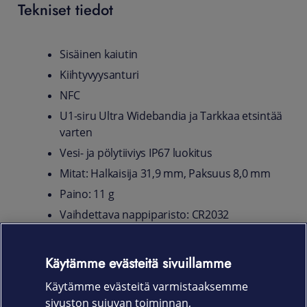
Tekniset tiedot
Sisäinen kaiutin
Kiihtyvyys­­­anturi
NFC
U1-siru Ultra Widebandia ja Tarkkaa etsintää
varten
Vesi‑ ja pölytiiviys IP67 luokitus
Mitat: Halkaisija 31,9 mm, Paksuus 8,0 mm
Paino: 11 g
Vaihdettava nappiparisto: CR2032
Pakkauksessa: AirTag, jossa on valmiina
CR2032-paristo
Käytämme evästeitä sivuillamme
Järjestelmävaatimukset ja yhteensopivuus:
Käytämme evästeitä varmistaaksemme
iPhone ja iPod touch mallit, joissa on iOS 14.5
sivuston sujuvan toiminnan,
tai uudempi - iPad-mallit, joissa on iPadOS