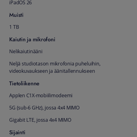
iPadOS 26
Muisti
1 TB
Kaiutin ja mikrofoni
Nelikaiutinääni
Neljä studio­tason mikrofonia puheluihin,
video­kuvaukseen ja ääni­­tallennukseen
Tietoliikenne
Applen C1X-mobiili­modeemi
5G (sub-6 GHz), jossa 4x4 MIMO
Gigabit LTE, jossa 4x4 MIMO
Sijainti