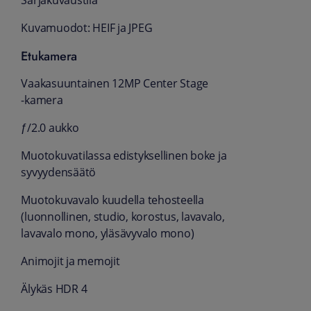
Sarjakuvaus­tila
Kuva­muodot: HEIF ja JPEG
Etukamera
Vaaka­suuntainen 12MP Center Stage
‑kamera
ƒ/2.0 aukko
Muotokuva­tilassa edistyk­sel­linen boke ja
syvyydensäätö
Muotokuvavalo kuudella tehosteella
(luonnollinen, studio, korostus, lava­valo,
lava­valo mono, yläsävy­valo mono)
Animojit ja memojit
Älykäs HDR 4