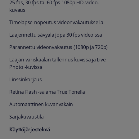
25 fps, 30 fps tai 60 fps 1080p HD-video­
kuvaus
Timelapse-nopeutus videon­vakautuksella
Laajennettu sävy­ala jopa 30 fps videoissa
Parannettu videon­vakautus (1080p ja 720p)
­Laajan väri­skaalan tallennus kuvissa ja Live
Photo ‑kuvissa
Linssinkorjaus
Retina Flash ‑salama True Tonella
Automaattinen kuvan­vakain
Sarjakuvaus­tila
Käyttöjärjestelmä