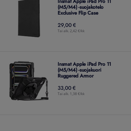
Insmat Apple iPad Pro 11
(M5/M4) -suojakotelo
Exclusive Flip Case
29,00 €
29,00
€
Tai alk. 2,42 €/kk
Insmat Apple iPad Pro 11
(M5/M4) -suojakuori
Ruggered Armor
33,00 €
33,00
€
Tai alk. 1,38 €/kk