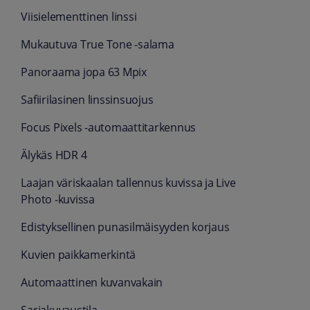
Viisi­elementtinen linssi
Mukautuva True Tone ‑salama
Panoraama jopa 63 Mpix
Safiiri­­lasinen linssin­suojus
Focus Pixels ‑automaatti­tarkennus
Älykäs HDR 4
­Laajan väri­skaalan tallennus kuvissa ja Live
Photo ‑kuvissa
Edistyksellinen puna­silmäi­syyden korjaus
Kuvien paikka­merkintä
Automaattinen kuvan­vakain