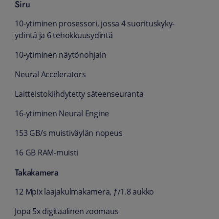
Siru
10-ytiminen prosessori, jossa 4 suoritus­kyky-
ydintä ja 6 tehokkuus­ydintä
10-ytiminen näytön­ohjain
Neural Accelerators
Laitteisto­kiihdytetty säteen­seuranta
16-ytiminen Neural Engine
153 GB/s muisti­väylän nopeus
16 GB RAM-muisti
Takakamera
12 Mpix laaja­kulma­kamera, ƒ/1.8 aukko
Jopa 5x digi­taalinen zoomaus