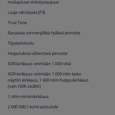
mukautuva virkistys­taajuus
Laaja väri­skaala (P3)
True Tone
Rasvaisia sormen­jälkiä hylkivä pinnoite
Täys­laminoitu
Heijastuksia vähentävä pinnoite
SDR-kirkkaus: enintään 1 000 nitiä
XDR-kirkkaus: enintään 1 000 nitin koko
näytön kirkkaus, 1 600 nitin huippu­kirkkaus
(vain HDR-sisältö)
1 nitin minimikirkkaus
2 000 000:1 kontrasti­suhde