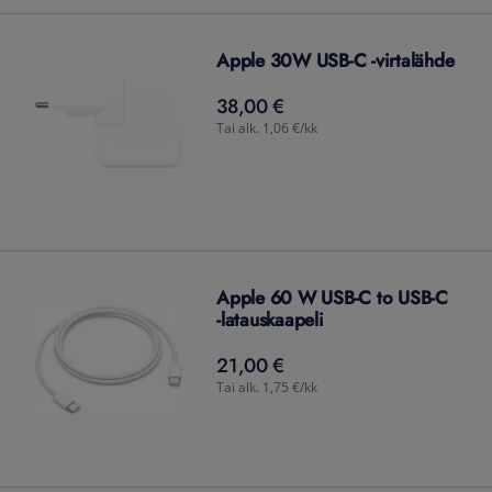
Apple 30W USB-C -virtalähde
38,00 €
38,00
€
Tai alk. 1,06 €/kk
Apple 60 W USB-C to USB-C
-latauskaapeli
21,00 €
21,00
€
Tai alk. 1,75 €/kk