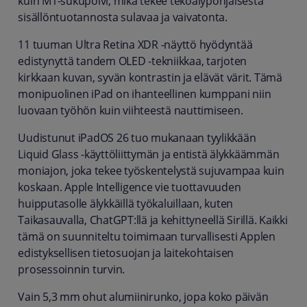
kuin M1-sukupolvi, mikä tekee tekoälypohjaisesta
sisällöntuotannosta sulavaa ja vaivatonta.
11 tuuman Ultra Retina XDR -näyttö hyödyntää
edistynyttä tandem OLED -tekniikkaa, tarjoten
kirkkaan kuvan, syvän kontrastin ja elävät värit. Tämä
monipuolinen iPad on ihanteellinen kumppani niin
luovaan työhön kuin viihteestä nauttimiseen.
Uudistunut iPadOS 26 tuo mukanaan tyylikkään
Liquid Glass -käyttöliittymän ja entistä älykkäämmän
moniajon, joka tekee työskentelystä sujuvampaa kuin
koskaan. Apple Intelligence vie tuottavuuden
huipputasolle älykkäillä työkaluillaan, kuten
Taikasauvalla, ChatGPT:llä ja kehittyneellä Sirillä. Kaikki
tämä on suunniteltu toimimaan turvallisesti Applen
edistyksellisen tietosuojan ja laitekohtaisen
prosessoinnin turvin.
Vain 5,3 mm ohut alumiinirunko, jopa koko päivän