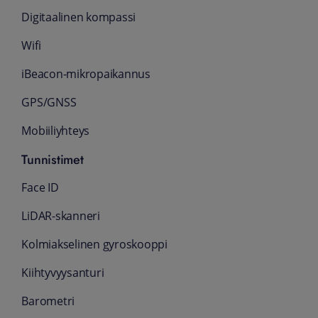
Digitaalinen kompassi
Wifi
iBeacon-mikro­paikannus
GPS/GNSS
Mobiiliyhteys
Tunnistimet
Face ID
LiDAR-skanneri
Kolmiakselinen gyroskooppi
Kiihtyvyys­anturi
Barometri