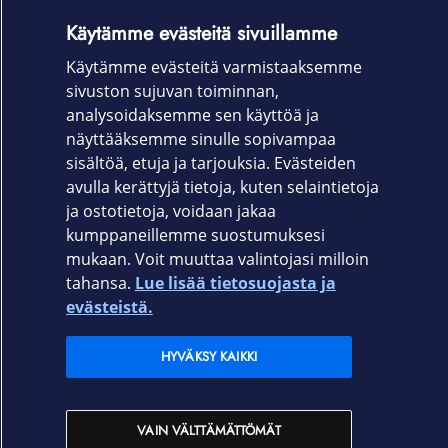
iPad
Käytämme evästeitä sivuillamme
USB‑C-latausjohto
Käytämme evästeitä varmistaaksemme
Takuu
sivuston sujuvan toiminnan,
analysoidaksemme sen käyttöä ja
Laitevalmistajan takuu 12 kk
näyttääksemme sinulle sopivampaa
sisältöä, etuja ja tarjouksia. Evästeiden
avulla kerättyjä tietoja, kuten selaintietoja
ja ostotietoja, voidaan jakaa
kumppaneillemme suostumuksesi
mukaan. Voit muuttaa valintojasi milloin
Elisa.fi
tahansa.
Lue lisää tietosuojasta ja
evästeistä.
Elisa Oyj
HYVÄKSY KAIKKI
Elisan myymälät
VAIN VÄLTTÄMÄTTÖMÄT