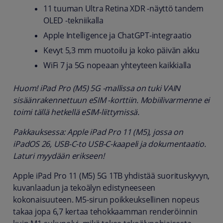
11 tuuman Ultra Retina XDR -näyttö tandem
OLED -tekniikalla
Apple Intelligence ja ChatGPT-integraatio
Kevyt 5,3 mm muotoilu ja koko päivän akku
WiFi 7 ja 5G nopeaan yhteyteen kaikkialla
Huom! iPad Pro (M5) 5G -mallissa on tuki VAIN
sisäänrakennettuun eSIM -korttiin. Mobiilivarmenne ei
toimi tällä hetkellä eSIM-liittymissä.
Pakkauksessa: Apple iPad Pro 11 (M5), jossa on
iPadOS 26, USB-C-to USB-C-kaapeli ja dokumentaatio.
Laturi myydään erikseen!
Apple iPad Pro 11 (M5) 5G 1TB yhdistää suorituskyvyn,
kuvanlaadun ja tekoälyn edistyneeseen
kokonaisuuteen. M5-sirun poikkeuksellinen nopeus
takaa jopa 6,7 kertaa tehokkaamman renderöinnin