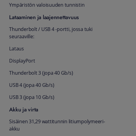
Ympäristön valoisuuden tunnistin
Lataaminen ja laajennet­­tavuus
Thunderbolt / USB 4 ‑portti, jossa tuki
seuraaville:
Lataus
DisplayPort
Thunderbolt 3 (jopa 40 Gb/s)
USB 4 (jopa 40 Gb/s)
USB 3 (jopa 10 Gb/s)
Akku ja virta
Sisäinen 31,29 watti­tunnin litium­polymeeri­
akku