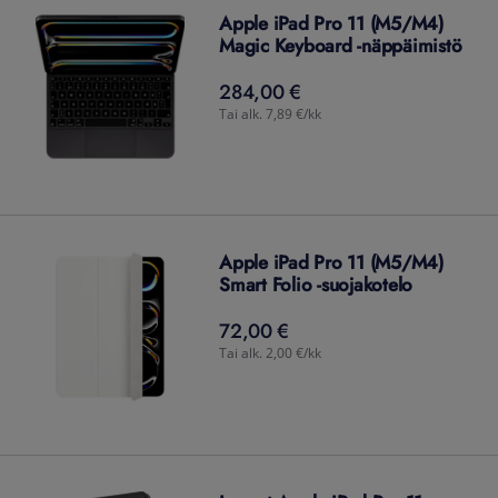
Apple iPad Pro 11 (M5/M4)
Magic Keyboard -näppäimistö
284,00 €
284,00
€
Tai alk. 7,89 €/kk
Apple iPad Pro 11 (M5/M4)
Smart Folio -suojakotelo
72,00 €
72,00
€
Tai alk. 2,00 €/kk