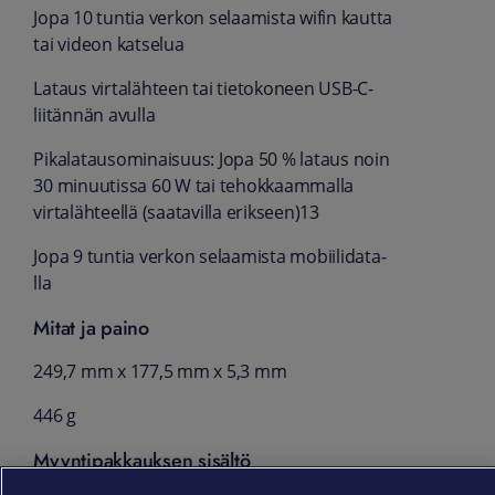
Jopa 10 tuntia verkon selaamista wifin kautta
tai videon katselua
Lataus virta­lähteen tai tieto­koneen USB-C-
liitännän avulla
Pikalataus­ominaisuus: Jopa 50 % lataus noin
30 minuutissa 60 W tai tehokkaam­malla
virtalähteellä (saatavilla erikseen)13
Jopa 9 tuntia verkon selaamista mobiili­data­
lla
Mitat ja paino
249,7 mm x 177,5 mm x 5,3 mm
446 g
Myyntipakkauksen sisältö