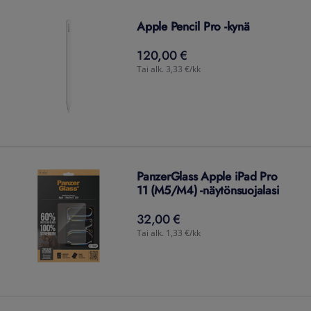
Apple Pencil Pro -kynä
120,00 €
120,00
€
Tai alk. 3,33 €/kk
PanzerGlass Apple iPad Pro
11 (M5/M4) -näytönsuojalasi
32,00 €
32,00
€
Tai alk. 1,33 €/kk