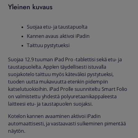
Yleinen kuvaus
Suojaa etu- ja taustapuolta
Kannen avaus aktivoi iPadin
Taittuu pystytueksi
Suojaa 12.9 tuuman iPad Pro -tablettisi sekä etu- ja
taustapuolelta. Applen täydellisesti istuvalla
suojakotelo taittuu myös käteväksi pystytueksi,
tuoden uutta mukavuutta etenkin pidempiin
katselutuokioihin. iPad Prolle suunniteltu Smart Folio
on valmistettu yhdestä polyuretaani­kappaleesta
laitteesi etu- ja taustapuolen suojaksi.
Kotelon kannen avaaminen aktivoi iPadin
automaattisesti, ja vastaavasti sulkeminen pimentää
näytön.