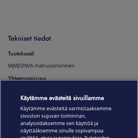
Tekniset tiedot
Tuotekoodi
MJMJ3ZM/A matruusinsininen
Yhteensopivuus
12,9 tuuman iPad Pro (5. suku­polvi)
Käytämme evästeitä sivuillamme
12,9 tuuman iPad Pro (4. sukupolvi)
Käytämme evästeitä varmistaaksemme
12,9 tuuman iPad Pro (3. sukupolvi)
sivuston sujuvan toiminnan,
Pakkauksen sisältö
analysoidaksemme sen käyttöä ja
näyttääksemme sinulle sopivampaa
Smart Folio -suojakotelo