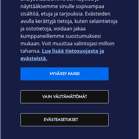
näyttääksemme sinulle sopivampaa
MM1G3ZM/A havunvihreä
sisältöä, etuja ja tarjouksia. Evästeiden
avulla kerättyjä tietoja, kuten selaintietoja
ja ostotietoja, voidaan jakaa
kumppaneillemme suostumuksesi
mukaan. Voit muuttaa valintojasi milloin
tahansa.
Lue lisää tietosuojasta ja
Elisa.fi
evästeistä.
Elisa Oyj
HYVÄKSY KAIKKI
Elisan myymälät
VAIN VÄLTTÄMÄTTÖMÄT
Yhteystiedot
EVÄSTEASETUKSET
Käyttöehdot
Sopimusehdot
Tietosuojakäytäntö
Evästeasetukset
Tekijänoikeudet © 2026 Elisa Oyj. Kaikki oikeudet pidätetään.