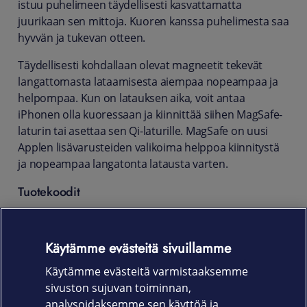
istuu puhelimeen täydellisesti kasvattamatta
juurikaan sen mittoja. Kuoren kanssa puhelimesta saa
hyvvän ja tukevan otteen.
Täydellisesti kohdallaan olevat magneetit tekevät
langattomasta lataamisesta aiempaa nopeampaa ja
helpompaa. Kun on latauksen aika, voit antaa
iPhonen olla kuoressaan ja kiinnittää siihen MagSafe-
laturin tai asettaa sen Qi-laturille. MagSafe on uusi
Applen lisävarusteiden valikoima helppoa kiinnitystä
ja nopeampaa langatonta latausta varten.
Tuotekoodit
MM1H3ZM/A keskiyönsininen
Käytämme evästeitä sivuillamme
MM193ZM/A kullanruskea
Käytämme evästeitä varmistaaksemme
MM1A3ZM/A tumma kirsikka
sivuston sujuvan toiminnan,
MM1F3ZM/A syreeninlila
analysoidaksemme sen käyttöä ja