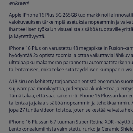
erikseen!
Apple iPhone 16 Plus 5G 265GB tuo markkinoille innovatiiv
valokuvauksen tärkeimpiä asetuksia nopeammin ja vaiva
ihanteellisen työkalun visuaalista sisältöä tuottaville yrit
ja käytettävyyttä.
iPhone 16 Plus on varustettu 48 megapikselin Fusion-kame
hyödyntää 2x optista zoomia ja ottaa vaikuttavia lähikuv
ultralaajakulmakameran parannettu automaattitarkennus
tallentamisen, mikä tekee siitä täydellisen kumppanin vis
A18-siru on kehitetty tarjoamaan entistä enemmän suorit
sujuvampaa monikäyttöä, pidempää akunkestoa ja erityise
Tämä takaa, että saat kaiken irti iPhone 16 Plussan kamera
tallentaa ja jakaa sisältöä nopeammin ja tehokkaammin. 
jopa 27 tuntia videon toistoa, joten se kestää vaivatta hek
iPhone 16 Plussan 6,7 tuuman Super Retina XDR -näyttö t
Lentokonealumiinista valmistettu runko ja Ceramic Shield -