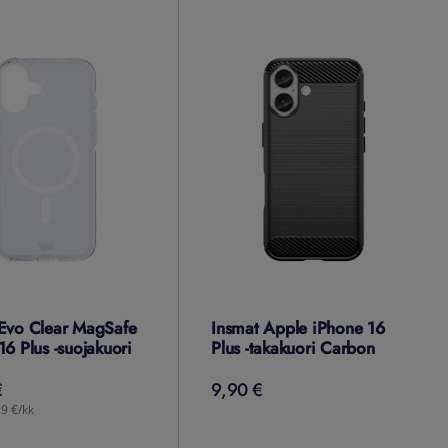
Evo Clear MagSafe
Insmat Apple iPhone 16
16 Plus -suojakuori
Plus -takakuori Carbon
9,90 €
€
9,90
€
29 €/kk