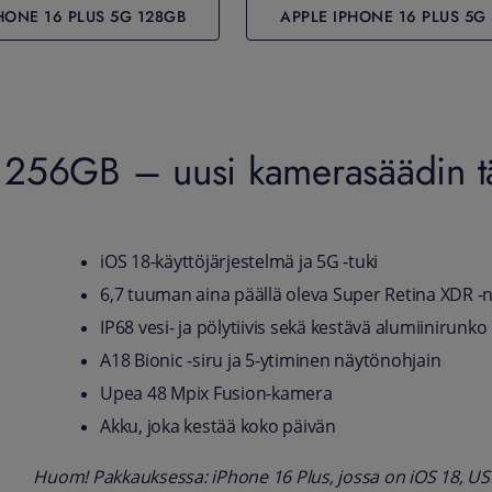
HONE 16 PLUS 5G 128GB
APPLE IPHONE 16 PLUS 5G
256GB – uusi kamerasäädin täy
iOS 18-käyttöjärjestelmä ja 5G -tuki
6,7 tuuman aina päällä oleva Super Retina XDR -
IP68 vesi- ja pölytiivis sekä kestävä alumiinirunko
A18 Bionic ‑siru ja 5-ytiminen näytönohjain
Upea 48 Mpix Fusion-kamera
Akku, joka kestää koko päivän
Huom! Pakkauksessa: iPhone 16 Plus, jossa on iOS 18, US