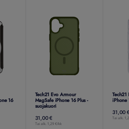
Tech21 Evo Armour
Tech21 
one 16
MagSafe iPhone 16 Plus -
iPhone 
suojakuori
31,00 €
31,00
31,00 €
31,00
€
Tai alk. 1,
Tai alk. 1,29 €/kk