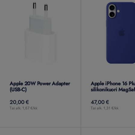
Apple 20W Power Adapter
Apple iPhone 16 Plu
(USB-C)
silikonikuori MagSa
20,00 €
47,00 €
20,00
€
47,00
€
Tai alk. 1,67 €/kk
Tai alk. 1,31 €/kk