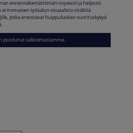
innan ennennäkemättömän nopeasti ja helposti.
ä erinomaisen työkalun visuaalista sisältöä
täjille, jotka arvostavat huippuluokan suorituskykyä
ä.
n poistunut valikoimastamme.