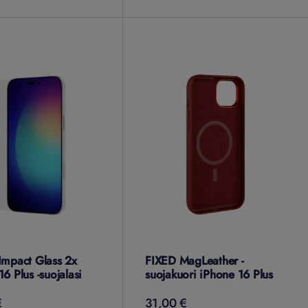
Impact Glass 2x
FIXED MagLeather -
6 Plus -suojalasi
suojakuori iPhone 16 Plus
31,00 €
€
31,00
€