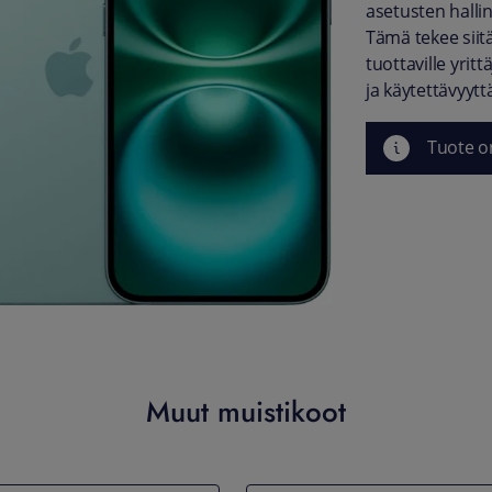
asetusten hall
Tämä tekee siit
tuottaville yrit
ja käytettävyytt
Tuote o
Muut muistikoot