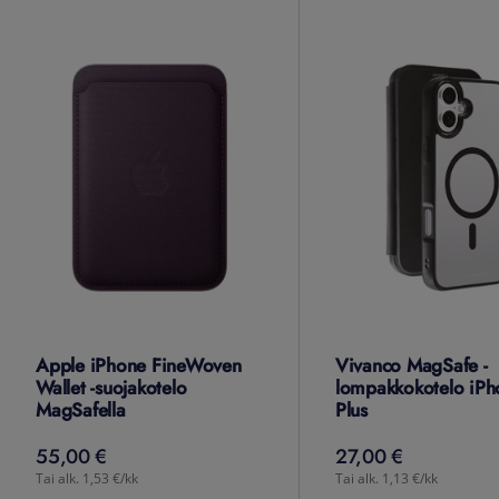
Apple iPhone FineWoven
Vivanco MagSafe -
Wallet -suojakotelo
lompakkokotelo iPh
MagSafella
Plus
55,00 €
27,00 €
55,00
€
27,00
€
Tai alk. 1,53 €/kk
Tai alk. 1,13 €/kk