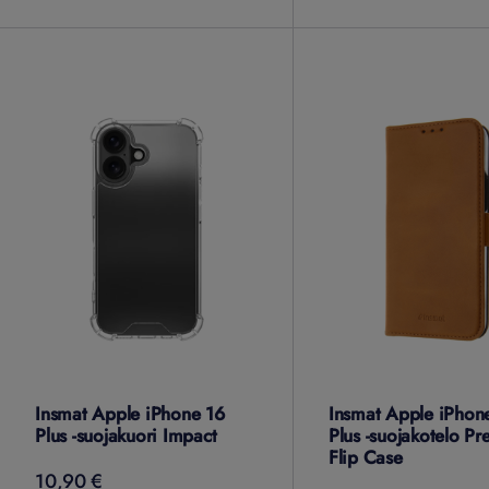
Insmat Apple iPhone 16
Insmat Apple iPhon
Plus -suojakuori Impact
Plus -suojakotelo P
Flip Case
10,90 €
10,90
€