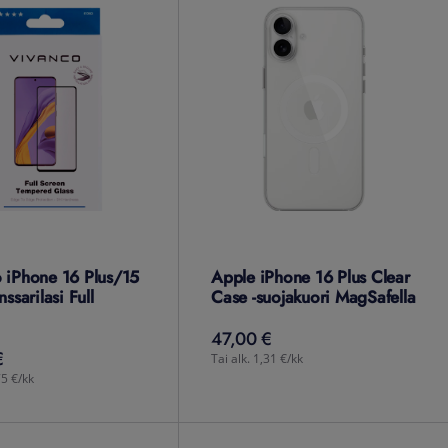
 iPhone 16 Plus/15
Apple iPhone 16 Plus Clear
nssarilasi Full
Case -suojakuori MagSafella
47,00 €
47,00
€
€
Tai alk. 1,31 €/kk
75 €/kk