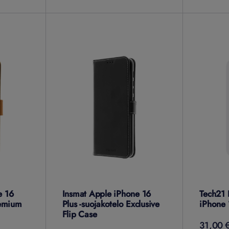
e 16
Insmat Apple iPhone 16
Tech21 
remium
Plus -suojakotelo Exclusive
iPhone 1
Flip Case
31,00 €
31,00