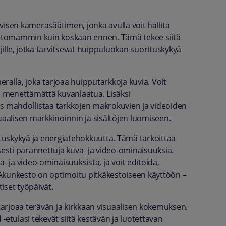
isen kamerasäätimen, jonka avulla voit hallita
ttomammin kuin koskaan ennen. Tämä tekee siitä
täjille, jotka tarvitsevat huippuluokan suorituskykyä
ralla, joka tarjoaa huipputarkkoja kuvia. Voit
ia menettämättä kuvanlaatua. Lisäksi
 mahdollistaa tarkkojen makrokuvien ja videoiden
uaalisen markkinoinnin ja sisältöjen luomiseen.
uskykyä ja energiatehokkuutta. Tämä tarkoittaa
sti parannettuja kuva- ja video-ominaisuuksia.
- ja video-ominaisuuksista, ja voit editoida,
Akunkesto on optimoitu pitkäkestoiseen käyttöön –
tiset työpäivät.
arjoaa terävän ja kirkkaan visuaalisen kokemuksen.
etulasi tekevät siitä kestävän ja luotettavan