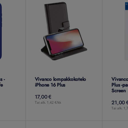
s -
Vivanco lompakkokotelo
Vivanco
fe
iPhone 16 Plus
Plus -pa
Screen
17,00 €
17,00
€
21,00 €
21,00
Tai alk. 1,42 €/kk
Tai alk. 1,