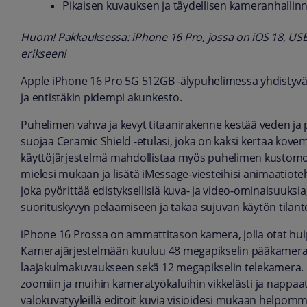
Pikaisen kuvauksen ja täydellisen kameranhalli
Huom! Pakkauksessa: iPhone 16 Pro, jossa on iOS 18, USB
erikseen!
Apple iPhone 16 Pro 5G 512GB -älypuhelimessa yhdistyvä
ja entistäkin pidempi akunkesto.
Puhelimen vahva ja kevyt titaanirakenne kestää veden ja
suojaa Ceramic Shield -etulasi, joka on kaksi kertaa kov
käyttöjärjestelmä mahdollistaa myös puhelimen kustomoinn
mielesi mukaan ja lisätä iMessage-viesteihisi animaatiote
joka pyörittää edistyksellisiä kuva- ja video-ominaisuuk
suorituskyvyn pelaamiseen ja takaa sujuvan käytön tilante
iPhone 16 Prossa on ammattitason kamera, jolla otat huip
Kamerajärjestelmään kuuluu 48 megapikselin pääkamera,
laajakulmakuvaukseen sekä 12 megapikselin telekamera.
zoomiin ja muihin kameratyökaluihin vikkelästi ja nappaa
valokuvatyyleillä editoit kuvia visioidesi mukaan helpom