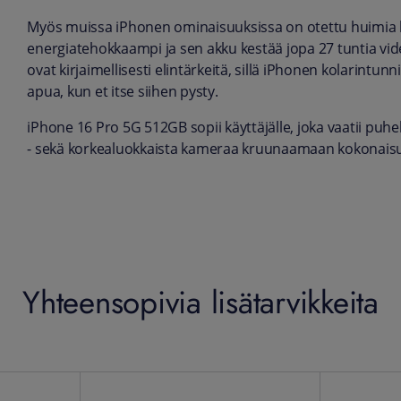
Myös muissa iPhonen ominaisuuksissa on otettu huimia h
energiatehokkaampi ja sen akku kestää jopa 27 tuntia vi
ovat kirjaimellisesti elintärkeitä, sillä iPhonen kolarintu
apua, kun et itse siihen pysty.
iPhone 16 Pro 5G 512GB sopii käyttäjälle, joka vaatii puhe
- sekä korkealuokkaista kameraa kruunaamaan kokonais
Yhteensopivia lisätarvikkeita