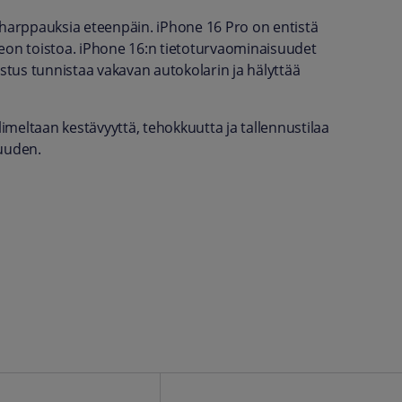
arppauksia eteenpäin. iPhone 16 Pro on entistä
deon toistoa. iPhone 16:n tietoturvaominaisuudet
nnistus tunnistaa vakavan autokolarin ja hälyttää
limeltaan kestävyyttä, tehokkuutta ja tallennustilaa
uuden.