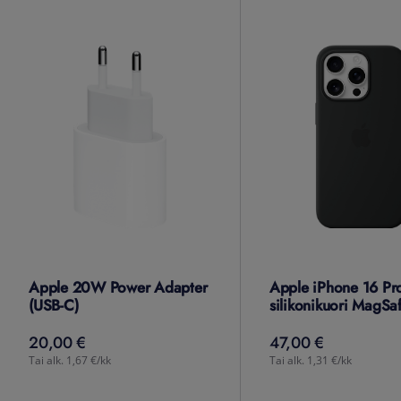
Apple 20W Power Adapter
Apple iPhone 16 Pro
(USB-C)
silikonikuori MagSa
20,00 €
47,00 €
20,00
€
47,00
€
Tai alk. 1,67 €/kk
Tai alk. 1,31 €/kk