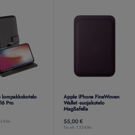
 lompakkokotelo
Apple iPhone FineWoven
16 Pro
Wallet -suojakotelo
MagSafella
€
55,00 €
55,00
€
42 €/kk
Tai alk. 1,53 €/kk