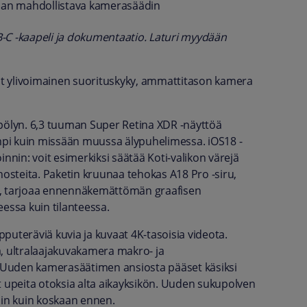
nnan mahdollistava kamerasäädin
-C -kaapeli ja dokumentaatio. Laturi myydään
t ylivoimainen suorituskyky, ammattitason kamera
 pölyn. 6,3 tuuman Super Retina XDR -näyttöä
empi kuin missään muussa älypuhelimessa. iOS18 -
in: voit esimerkiksi säätää Koti-valikon värejä
hosteita. Paketin kruunaa tehokas A18 Pro -siru,
sia, tarjoaa ennennäkemättömän graafisen
essa kuin tilanteessa.
puteräviä kuvia ja kuvaat 4K-tasoisia videota.
 ultralaajakuvakamera makro- ja
 Uuden kamerasäätimen ansiosta pääset käsiksi
t upeita otoksia alta aikayksikön. Uuden sukupolven
min kuin koskaan ennen.