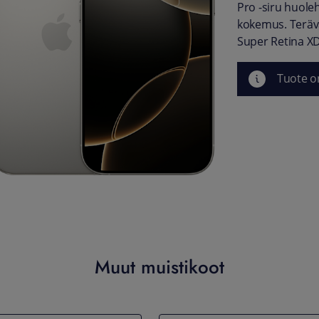
Pro -siru huole
kokemus. Terävä
Super Retina XD
Tuote o
Muut muistikoot