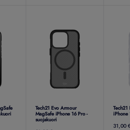
agSafe
Tech21 Evo Armour
Tech21 
akuori
MagSafe iPhone 16 Pro -
iPhone 
suojakuori
31,00 €
31,00