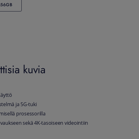
256GB
isia kuvia
näyttö
telmä ja 5G-tuki
isellä prosessorilla
vaukseen sekä 4K-tasoiseen videointiin