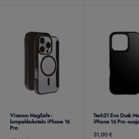
Vivanco MagSafe -
Tech21 Evo Dusk M
lompakkokotelo iPhone 16
iPhone 16 Pro -suoj
Pro
31,00 €
31,00
€