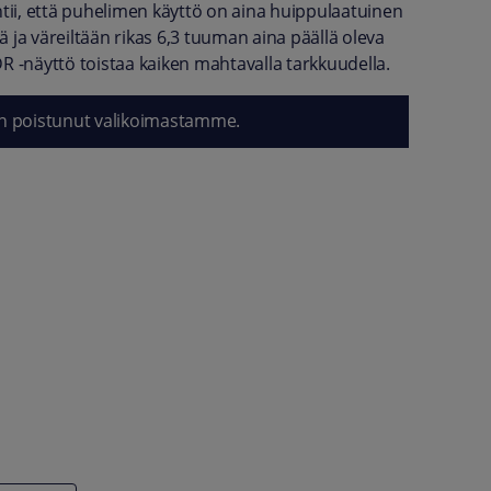
htii, että puhelimen käyttö on aina huippulaatuinen
 ja väreiltään rikas 6,3 tuuman aina päällä oleva
R -näyttö toistaa kaiken mahtavalla tarkkuudella.
n poistunut valikoimastamme.