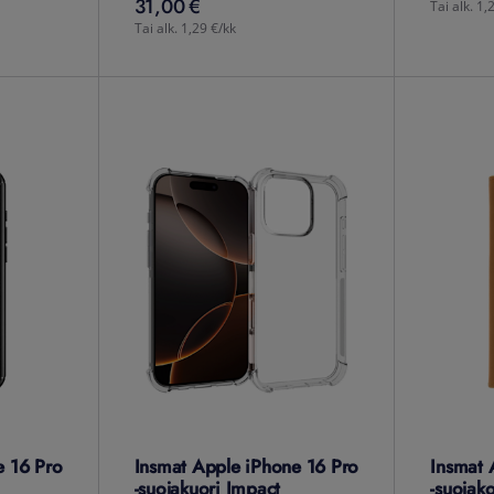
31,00 €
31,00
€
Tai alk. 1,
Tai alk. 1,29 €/kk
e 16 Pro
Insmat Apple iPhone 16 Pro
Insmat 
-suojakuori Impact
-suojak