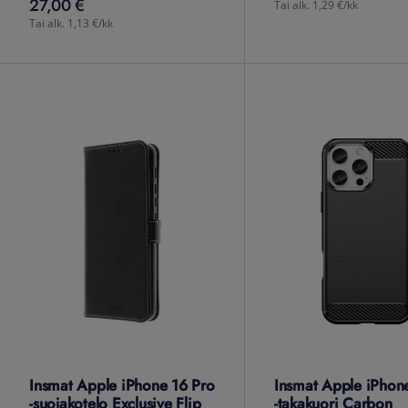
27,00 €
27,00
€
Tai alk. 1,29 €/kk
Tai alk. 1,13 €/kk
Insmat Apple iPhone 16 Pro
Insmat Apple iPhon
-suojakotelo Exclusive Flip
-takakuori Carbon