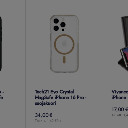
 -
Tech21 Evo Crystal
Vivanco
fe
MagSafe iPhone 16 Pro -
iPhone 
suojakuori
17,00 €
17,00
34,00 €
34,00
€
Tai alk. 1,
Tai alk. 1,42 €/kk