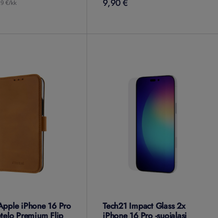
9,90 €
9,90
€
29 €/kk
Apple iPhone 16 Pro
Tech21 Impact Glass 2x
otelo Premium Flip
iPhone 16 Pro -suojalasi