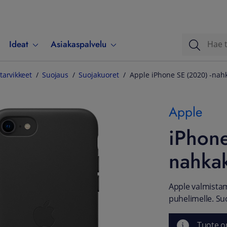
Ideat
Asiakaspalvelu
tarvikkeet
Suojaus
Suojakuoret
Apple iPhone SE (2020) -nah
Apple
iPhone
nahka
Apple valmistam
puhelimelle. Suo
Tuote o