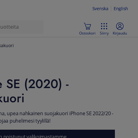
Svenska
English
Ostoskori
Siirry
Kirjaudu
kakuori
 SE (2020) -
kuori
a, upea nahkainen suojakuori iPhone SE 2022/20 -
jaa puhelimesi tyylillä!
n poistunut valikoimastamme.