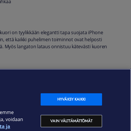
nahkaa
uori on tyylikkään elegantti tapa suojata iPhone
n, että kaikki puhelimen toiminnot ovat helposti
lä. Myös langaton lataus onnistuu kätevästi kuoren
HYVÄKSY KAIKKI
ksemme
oja, voidaan
VAIN VÄLTTÄMÄTTÖMÄT
ta ja