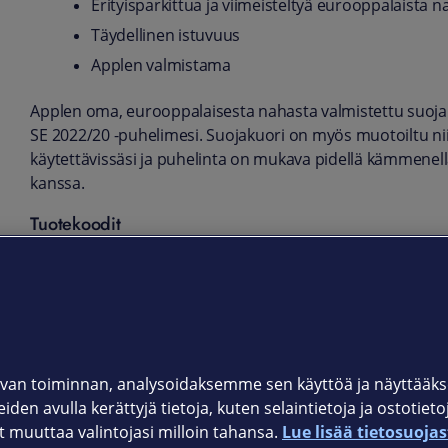
Erityisparkittua ja viimeisteltyä eurooppalaista 
Täydellinen istuvuus
Applen valmistama
Applen oma, eurooppalaisesta nahasta valmistettu suojak
SE 2022/20 -puhelimesi. Suojakuori on myös muotoiltu nii
käytettävissäsi ja puhelinta on mukava pidellä kämmenel
kanssa.
Tuotekoodit
MXYL2ZM/A Product (RED),
MXYM2ZM/A musta,
MXYN2ZM/A keskiyönsininen
van toiminnan, analysoidaksemme sen käyttöä ja näyttää
iden avulla kerättyjä tietoja, kuten selaintietoja ja ostotiet
muuttaa valintojasi milloin tahansa.
Lue lisää tietosuojas