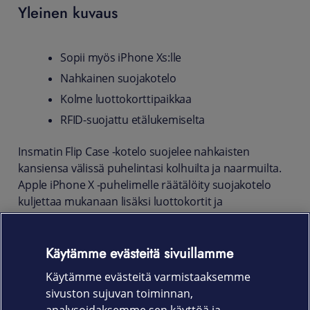
Yleinen kuvaus
Sopii myös iPhone Xs:lle
Nahkainen suojakotelo
Kolme luottokorttipaikkaa
RFID-suojattu etälukemiselta
Insmatin Flip Case -kotelo suojelee nahkaisten
kansiensa välissä puhelintasi kolhuilta ja naarmuilta.
Apple iPhone X -puhelimelle räätälöity suojakotelo
kuljettaa mukanaan lisäksi luottokortit ja
pikkulappuset - ekstraturvallisesti. Korttipaikat on
nimittäin RFID-suojattu etälukemiselta. Kotelo on
Käytämme evästeitä sivuillamme
yhteensopiva myös Apple iPhone Xs -mallien kanssa.
Käytämme evästeitä varmistaaksemme
Tuotekoodit
sivuston sujuvan toiminnan,
650-2616 (Musta)