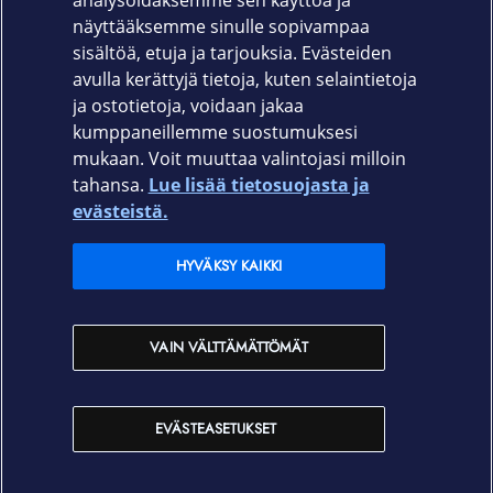
analysoidaksemme sen käyttöä ja
näyttääksemme sinulle sopivampaa
650-2617 (Valkoinen)
sisältöä, etuja ja tarjouksia. Evästeiden
avulla kerättyjä tietoja, kuten selaintietoja
ja ostotietoja, voidaan jakaa
kumppaneillemme suostumuksesi
mukaan. Voit muuttaa valintojasi milloin
tahansa.
Lue lisää tietosuojasta ja
Elisa.fi
evästeistä.
Elisa Oyj
HYVÄKSY KAIKKI
Elisan myymälät
VAIN VÄLTTÄMÄTTÖMÄT
Yhteystiedot
EVÄSTEASETUKSET
Käyttöehdot
Sopimusehdot
Tietosuojakäytäntö
Evästeasetukset