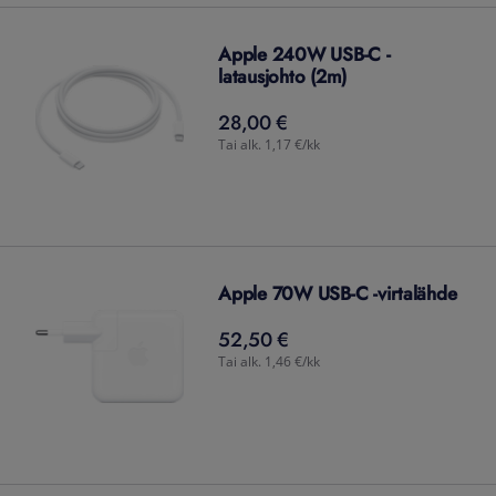
Apple 240W USB-C -
latausjohto (2m)
28,00 €
28,00
€
Tai alk. 1,17 €/kk
Apple 70W USB-C -virtalähde
52,50 €
52,50
€
Tai alk. 1,46 €/kk