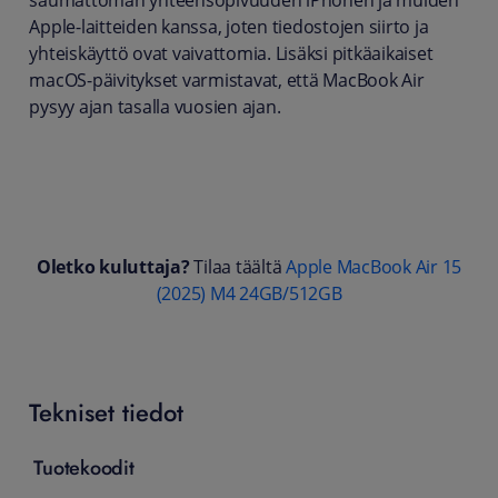
saumattoman yhteensopivuuden iPhonen ja muiden
Apple-laitteiden kanssa, joten tiedostojen siirto ja
yhteiskäyttö ovat vaivattomia. Lisäksi pitkäaikaiset
macOS-päivitykset varmistavat, että MacBook Air
pysyy ajan tasalla vuosien ajan.
Oletko kuluttaja?
Tilaa täältä
Apple MacBook Air 15
(2025) M4 24GB/512GB
Tekniset tiedot
Tuotekoodit