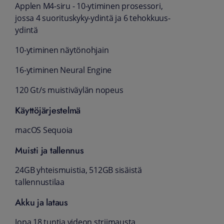
Applen M4-siru - 10-ytiminen prosessori,
jossa 4 suoritus­kyky-ydintä ja 6 tehokkuus­
ydintä
10-ytiminen näytön­ohjain
16-ytiminen Neural Engine
120 Gt/s muistiväylän nopeus
Käyttöjärjestelmä
macOS Sequoia
Muisti ja tallennus
24GB yhteis­muistia, 512GB sisäistä
tallennustilaa
Akku ja lataus
Jopa 18 tuntia videon striimausta