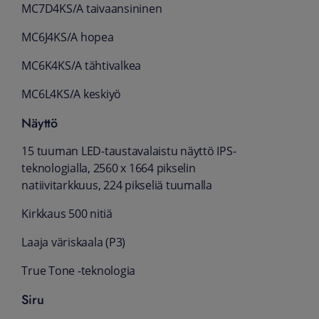
MC7D4KS/A taivaansininen
MC6J4KS/A hopea
MC6K4KS/A tähtivalkea
MC6L4KS/A keskiyö
Näyttö
15 tuuman LED-tausta­valaistu näyttö IPS-
tekno­logialla, 2560 x 1664 pikselin
natiivitarkkuus, 224 pikseliä tuumalla
Kirkkaus 500 nitiä
Laaja väriskaala (P3)
True Tone ‑tekno­logia
Siru