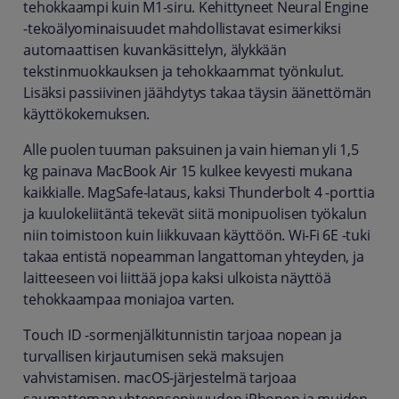
tehokkaampi kuin M1-siru. Kehittyneet Neural Engine
-tekoälyominaisuudet mahdollistavat esimerkiksi
automaattisen kuvankäsittelyn, älykkään
tekstinmuokkauksen ja tehokkaammat työnkulut.
Lisäksi passiivinen jäähdytys takaa täysin äänettömän
käyttökokemuksen.
Alle puolen tuuman paksuinen ja vain hieman yli 1,5
kg painava MacBook Air 15 kulkee kevyesti mukana
kaikkialle. MagSafe-lataus, kaksi Thunderbolt 4 -porttia
ja kuulokeliitäntä tekevät siitä monipuolisen työkalun
niin toimistoon kuin liikkuvaan käyttöön. Wi-Fi 6E -tuki
takaa entistä nopeamman langattoman yhteyden, ja
laitteeseen voi liittää jopa kaksi ulkoista näyttöä
tehokkaampaa moniajoa varten.
Touch ID -sormenjälkitunnistin tarjoaa nopean ja
turvallisen kirjautumisen sekä maksujen
vahvistamisen. macOS-järjestelmä tarjoaa