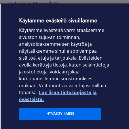
15 tuuman MacBook Air
35 W USB‑C-virtalähde kahdella portilla
Käytämme evästeitä sivuillamme
USB-C, MagSafe 3 ‑johto (2 m)
Käytämme evästeitä varmistaaksemme
sivuston sujuvan toiminnan,
Takuu
analysoidaksemme sen käyttöä ja
12 kk
näyttääksemme sinulle sopivampaa
sisältöä, etuja ja tarjouksia. Evästeiden
avulla kerättyjä tietoja, kuten selaintietoja
ja ostotietoja, voidaan jakaa
kumppaneillemme suostumuksesi
mukaan. Voit muuttaa valintojasi milloin
Elisa.fi
tahansa.
Lue lisää tietosuojasta ja
evästeistä.
Elisa Oyj
HYVÄKSY KAIKKI
Elisan myymälät