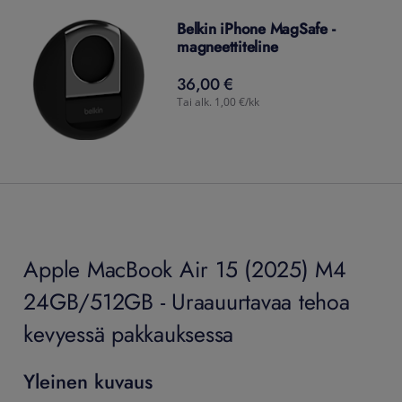
Belkin iPhone MagSafe -
magneettiteline
36,00 €
36,00
€
Tai alk. 1,00 €/kk
Apple MacBook Air 15 (2025) M4
24GB/512GB - Uraauurtavaa tehoa
kevyessä pakkauksessa
Yleinen kuvaus