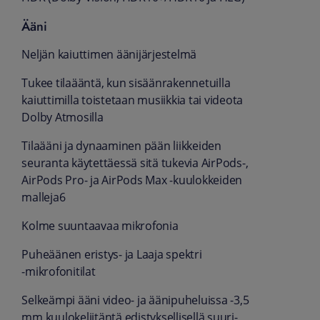
Ääni
Neljän kaiuttimen ääni­järjestelmä
Tukee tila­ääntä, kun sisään­rakennetuilla
kaiuttimilla toiste­taan musiikkia tai videota
Dolby Atmosilla
Tila­ääni ja dynaaminen pään liikkeiden
seuranta käytet­täessä sitä tukevia AirPods-,
AirPods Pro‑ ja AirPods Max ‑kuulokkeiden
malleja6
Kolme suuntaavaa mikrofonia
Puheäänen eristys‑ ja Laaja spektri
‑mikrofoni­tilat
Selkeämpi ääni video- ja äänipuheluissa -3,5
mm kuuloke­liitäntä edistyk­sellisellä suuri-