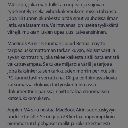
M4-sirun, joka mahdollistaa nopean ja sujuvan
työskentelyn sekä viihdekokemuksen missä tahansa.
Jopa 18 tunnin akunkesto pitää sinut vauhdissa ilman
jatkuvaa lataamista. Valittavanasi on useita tyylikkäitä
värejä, mukaan lukien upea uusi taivaansininen.
MacBook Airin 15 tuuman Liquid Retina -näyttö
tarjoaa uskomattoman tarkan kuvan, eloisat värit ja
syvän kontrastin, joka tekee kaikesta sisällöstä entistä
vaikuttavampaa. Se tukee miljardia väriä ja tarjoaa
jopa kaksinkertaisen tarkkuuden moniin perinteisiin
PC-kannettaviin verrattuna. Olitpa editoimassa kuvia,
katsomassa elokuvia tai työskentelemässä
dokumenttien parissa, näyttö takaa erinomaisen
katselukokemuksen.
Applen M4-siru nostaa MacBook Airin suorituskyvyn
uudelle tasolle. Se on jopa 23 kertaa nopeampi kuin
aiemmat Intel-pohjaiset mallit ja kaksinkertaisesti