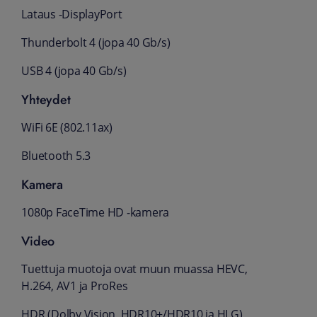
Lataus -DisplayPort
Thunderbolt 4 (jopa 40 Gb/s)
USB 4 (jopa 40 Gb/s)
Yhteydet
WiFi 6E (802.11ax)
Bluetooth 5.3
Kamera
1080p FaceTime HD ‑kamera
Video
Tuettuja muotoja ovat muun muassa HEVC,
H.264, AV1 ja ProRes
HDR (Dolby Vision, HDR10+/HDR10 ja HLG)