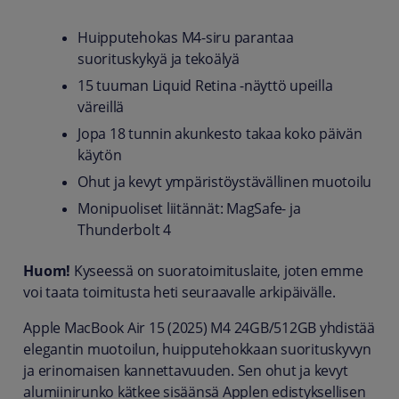
Huipputehokas M4-siru parantaa
suorituskykyä ja tekoälyä
15 tuuman Liquid Retina -näyttö upeilla
väreillä
Jopa 18 tunnin akunkesto takaa koko päivän
käytön
Ohut ja kevyt ympäristöystävällinen muotoilu
Monipuoliset liitännät: MagSafe- ja
Thunderbolt 4
Huom!
Kyseessä on suoratoimituslaite, joten emme
voi taata toimitusta heti seuraavalle arkipäivälle.
Apple MacBook Air 15 (2025) M4 24GB/512GB yhdistää
elegantin muotoilun, huipputehokkaan suorituskyvyn
ja erinomaisen kannettavuuden. Sen ohut ja kevyt
alumiinirunko kätkee sisäänsä Applen edistyksellisen