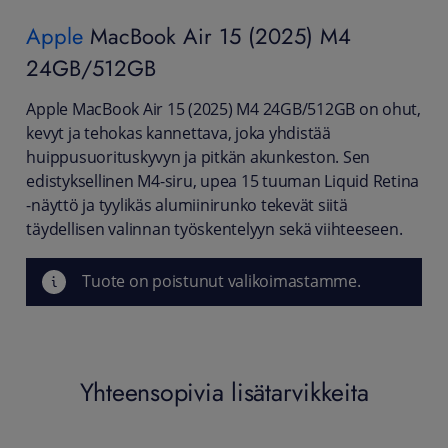
Apple
MacBook Air 15 (2025) M4
24GB/512GB
Apple MacBook Air 15 (2025) M4 24GB/512GB on ohut,
kevyt ja tehokas kannettava, joka yhdistää
huippusuorituskyvyn ja pitkän akunkeston. Sen
edistyksellinen M4-siru, upea 15 tuuman Liquid Retina
-näyttö ja tyylikäs alumiinirunko tekevät siitä
täydellisen valinnan työskentelyyn sekä viihteeseen.
Tuote on poistunut valikoimastamme.
Yhteensopivia lisätarvikkeita