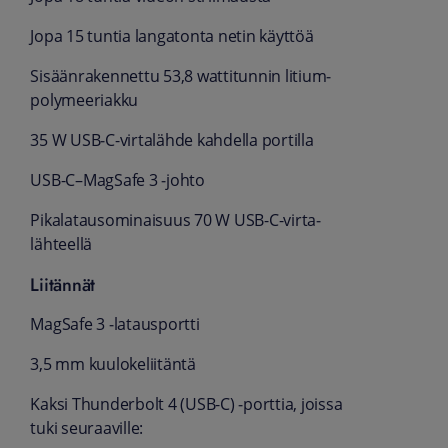
Jopa 15 tuntia langatonta netin käyttöä
Sisään­rakennettu 53,8 wattitunnin litium­
polymeeriakku
35 W USB‑C-virta­lähde kahdella portilla
USB-C–MagSafe 3 ‑johto
Pikalataus­ominaisuus 70 W USB-C-virta­
lähteellä
Liitännät
MagSafe 3 ‑lataus­portti
3,5 mm kuulokeliitäntä
Kaksi Thunderbolt 4 (USB-C) ‑porttia, joissa
tuki seuraaville: