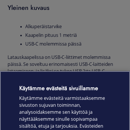
Yleinen kuvaus
Alkuperäistarvike
Kaapelin pituus 1 metriä
USB-C molemmissa päissä
Latauskaapelissa on USB-C-liittimet molemmissa
päissä. Se soveltuu erinomaisesti USB-C-laitteiden
lataamiseen, ja lisäksi se tukee USB 2:ta USB-C-
laitteiden väliseen synkronointiin ja tiedonsiirtoon.
Voit ladata Macin kätevästi pistorasiasta liittämällä
Käytämme evästeitä sivuillamme
USB-C-latauskaapelin yhteensopivaan USB-C-
Käytämme evästeitä varmistaaksemme
virtalähteeseen.
sivuston sujuvan toiminnan,
Tuotekoodi:
analysoidaksemme sen käyttöä ja
näyttääksemme sinulle sopivampaa
MM093ZM/A
sisältöä, etuja ja tarjouksia. Evästeiden