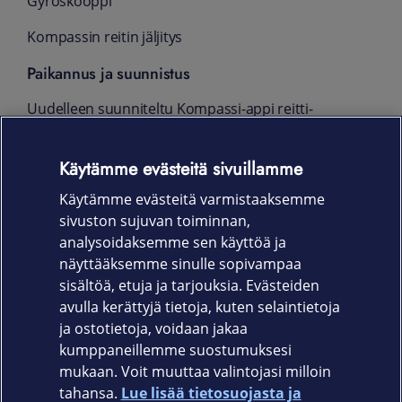
Gyroskooppi
Kompassin reitin jäljitys
Paikannus ja suunnistus
Uudelleen suunniteltu Kompassi-appi reitti­
pisteillä ja reitin jäljityk­sellä
Käytämme evästeitä sivuillamme
L1 GPS
Käytämme evästeitä varmistaaksemme
Aina päällä oleva korkeus­mittari
sivuston sujuvan toiminnan,
Takuu
analysoidaksemme sen käyttöä ja
näyttääksemme sinulle sopivampaa
12 kk
sisältöä, etuja ja tarjouksia. Evästeiden
avulla kerättyjä tietoja, kuten selaintietoja
ja ostotietoja, voidaan jakaa
kumppaneillemme suostumuksesi
mukaan. Voit muuttaa valintojasi milloin
tahansa.
Lue lisää tietosuojasta ja