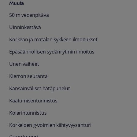
Muuta
50 m vedenpitävä
Uinnin­kestävä
Korkean ja matalan sykkeen ilmoitukset
Epäsäännöllisen sydänrytmin ilmoitus
Unen vaiheet
Kierron seuranta
Kansain­väliset hätä­puhelut
Kaatumisen­tunnistus
Kolarin­tunnistus
Korkeiden g-voimien kiihtyvyys­anturi