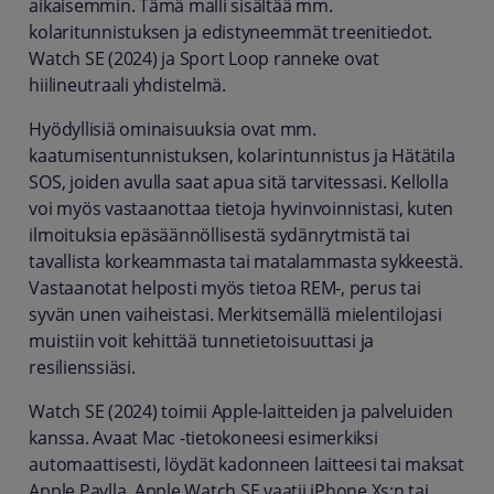
aikaisemmin. Tämä malli sisältää mm.
kolaritunnistuksen ja edistyneemmät treenitiedot.
Watch SE (2024) ja Sport Loop ranneke ovat
hiilineutraali yhdistelmä.
Hyödyllisiä ominaisuuksia ovat mm.
kaatumisentunnistuksen, kolarintunnistus ja Hätätila
SOS, joiden avulla saat apua sitä tarvitessasi. Kellolla
voi myös vastaanottaa tietoja hyvinvoinnistasi, kuten
ilmoituksia epäsäännöllisestä sydänrytmistä tai
tavallista korkeammasta tai matalammasta sykkeestä.
Vastaanotat helposti myös tietoa REM-, perus tai
syvän unen vaiheistasi. Merkitsemällä mielentilojasi
muistiin voit kehittää tunnetietoisuuttasi ja
resilienssiäsi.
Watch SE (2024) toimii Apple-laitteiden ja palveluiden
kanssa. Avaat Mac -tietokoneesi esimerkiksi
automaattisesti, löydät kadonneen laitteesi tai maksat
Apple Paylla. Apple Watch SE vaatii iPhone Xs:n tai