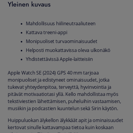
Yleinen kuvaus
Mahdollisuus hiilineutraaliuteen
Kattava treeni-appi
Monipuoliset turvaominaisuudet
Helposti muokattavissa oleva ulkonäkö
Yhdistettävissä Apple-laitteisiin
Apple Watch SE (2024) GPS 40 mm tarjoaa
monipuoliset ja edistyneet ominaisuudet, jotka
tukevat yhteydenpitoa, terveyttä, hyvinvointia ja
pitävät motivaatiotasi yllä. Kello mahdollistaa myös
tekstiviestien lähettämisen, puheluihin vastaamisen,
musiikin ja podcastien kuuntelun sekä Sirin käytön.
Huippuluokan älykellon älykkäät apit ja ominaisuudet
kertovat sinulle kattavampaa tietoa kuin koskaan