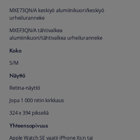
MXE73QN/A keskiyö alumiinikuori/keskiyö
urheiluranneke
MXEF3QN/A tähtivalkea
alumiinikuori/tähtivalkea urheiluranneke
Koko
S/M
Näyttö
Retina-näyttö
Jopa 1 000 nitin kirkkaus
324 x 394 pikseliä
Yhteensopivuus
Apple Watch SE vaatii iPhone Xs:n tai