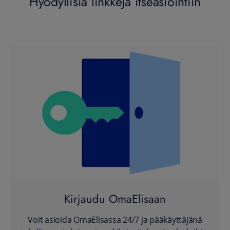
Hyödyllisiä linkkejä itseasiointiin
Kirjaudu OmaElisaan
Voit asioida OmaElisassa 24/7 ja pääkäyttäjänä