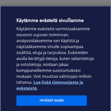
Käytämme evästeitä sivuillamme
Henkilöasiakkaiden asiakaspalvelu
Käytämme evästeitä varmistaaksemme
sivuston sujuvan toiminnan,
Katso henkilöasiakkaiden asiakaspalvelun
asiointitavat
.
analysoidaksemme sen käyttöä ja
näyttääksemme sinulle sopivampaa
OmaElisaan pääset kirjautumaan
Elisa.fi:n
sisältöä, etuja ja tarjouksia. Evästeiden
itsepalveluportaalissa
.
avulla kerättyjä tietoja, kuten selaintietoja
ja ostotietoja, voidaan jakaa
kumppaneillemme suostumuksesi
mukaan. Voit muuttaa valintojasi milloin
tahansa.
Lue lisää tietosuojasta ja
Elisa.fi
evästeistä.
Elisa Oyj
HYVÄKSY KAIKKI