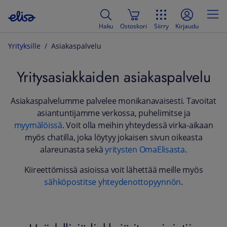
Haku
Ostoskori
Siirry
Kirjaudu
Yrityksille
Asiakaspalvelu
Yritysasiakkaiden asiakaspalvelu
Asiakaspalvelumme palvelee monikanavaisesti. Tavoitat
asiantuntijamme verkossa, puhelimitse ja
myymälöissä
. Voit olla meihin yhteydessä virka-aikaan
myös chatilla, joka löytyy jokaisen sivun oikeasta
alareunasta sekä
yritysten OmaElisasta
.
Kiireettömissä asioissa voit lähettää meille myös
sähköpostitse yhteydenottopyynnön
.