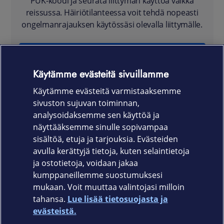
PUK-koodi ja seurata liittymän käyttöä vaikka
reissussa. Häiriötilanteessa voit tehdä nopeasti
ongelmanrajauksen käytössäsi olevalla liittymälle.
KIRJAUDU YRITYKSEN TYÖNTEKIJÄNÄ
Käytämme evästeitä sivuillamme
Käytämme evästeitä varmistaaksemme
sivuston sujuvan toiminnan,
Oletko Saunalahden yritysasiakas tai
analysoidaksemme sen käyttöä ja
henkilöasiakkaamme?
näyttääksemme sinulle sopivampaa
sisältöä, etuja ja tarjouksia. Evästeiden
avulla kerättyjä tietoja, kuten selaintietoja
Kirjaudu henkilöasiakkaan OmaElisaan
.
ja ostotietoja, voidaan jakaa
kumppaneillemme suostumuksesi
mukaan. Voit muuttaa valintojasi milloin
tahansa.
Lue lisää tietosuojasta ja
Elisa.fi
evästeistä.