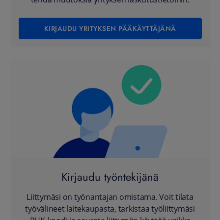
KIRJAUDU YRITYKSEN PÄÄKÄYTTÄJÄNÄ
Kirjaudu työntekijänä
Liittymäsi on työnantajan omistama. Voit tilata
työvälineet laitekaupasta, tarkistaa työliittymäsi