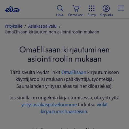
Haku
Ostoskori
Siirry
Kirjaudu
Yrityksille
Asiakaspalvelu
OmaElisaan kirjautuminen asiointiroolin mukaan
OmaElisaan kirjautuminen
asiointiroolin mukaan
Tältä sivulta löydät linkit
OmaElisaan
kirjautumiseen
käyttäjäroolisi mukaan (pääkäyttäjä, työntekijä,
Saunalahden yritysasiakas tai henkilöasiakas).
Jos sinulla on ongelmia kirjautumisessa, ota yhteyttä
yritysasiakaspalveluumme
tai katso
vinkit
kirjautumishaasteisiin
.