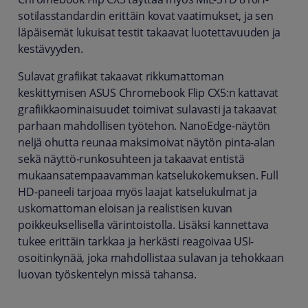
sotilasstandardin erittäin kovat vaatimukset, ja sen
läpäisemät lukuisat testit takaavat luotettavuuden ja
kestävyyden.
Sulavat grafiikat takaavat rikkumattoman
keskittymisen ASUS Chromebook Flip CX5:n kattavat
grafiikkaominaisuudet toimivat sulavasti ja takaavat
parhaan mahdollisen työtehon. NanoEdge-näytön
neljä ohutta reunaa maksimoivat näytön pinta-alan
sekä näyttö-runkosuhteen ja takaavat entistä
mukaansatempaavamman katselukokemuksen. Full
HD-paneeli tarjoaa myös laajat katselukulmat ja
uskomattoman eloisan ja realistisen kuvan
poikkeuksellisella värintoistolla. Lisäksi kannettava
tukee erittäin tarkkaa ja herkästi reagoivaa USI-
osoitinkynää, joka mahdollistaa sulavan ja tehokkaan
luovan työskentelyn missä tahansa.