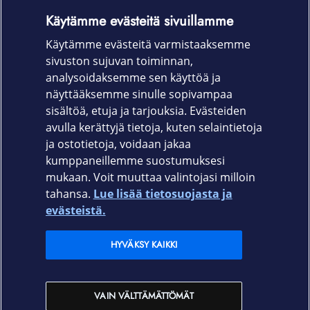
Käytämme evästeitä sivuillamme
32.09 x 20.65 x 1.57 ~ 1.57 cm
Käytämme evästeitä varmistaaksemme
1.40 kg
sivuston sujuvan toiminnan,
Takuu
analysoidaksemme sen käyttöä ja
näyttääksemme sinulle sopivampaa
24 kk
sisältöä, etuja ja tarjouksia. Evästeiden
avulla kerättyjä tietoja, kuten selaintietoja
ja ostotietoja, voidaan jakaa
kumppaneillemme suostumuksesi
mukaan. Voit muuttaa valintojasi milloin
tahansa.
Lue lisää tietosuojasta ja
Elisa.fi
evästeistä.
Elisa Oyj
HYVÄKSY KAIKKI
Elisan myymälät
VAIN VÄLTTÄMÄTTÖMÄT