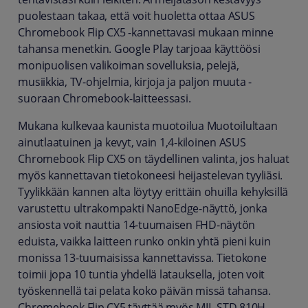
puolestaan takaa, että voit huoletta ottaa ASUS
Chromebook Flip CX5 -kannettavasi mukaan minne
tahansa menetkin. Google Play tarjoaa käyttöösi
monipuolisen valikoiman sovelluksia, pelejä,
musiikkia, TV-ohjelmia, kirjoja ja paljon muuta -
suoraan Chromebook-laitteessasi.
Mukana kulkevaa kaunista muotoilua Muotoilultaan
ainutlaatuinen ja kevyt, vain 1,4-kiloinen ASUS
Chromebook Flip CX5 on täydellinen valinta, jos haluat
myös kannettavan tietokoneesi heijastelevan tyyliäsi.
Tyylikkään kannen alta löytyy erittäin ohuilla kehyksillä
varustettu ultrakompakti NanoEdge-näyttö, jonka
ansiosta voit nauttia 14-tuumaisen FHD-näytön
eduista, vaikka laitteen runko onkin yhtä pieni kuin
monissa 13-tuumaisissa kannettavissa. Tietokone
toimii jopa 10 tuntia yhdellä latauksella, joten voit
työskennellä tai pelata koko päivän missä tahansa.
Chromebook Flip CX5 täyttää myös MIL-STD 810H-