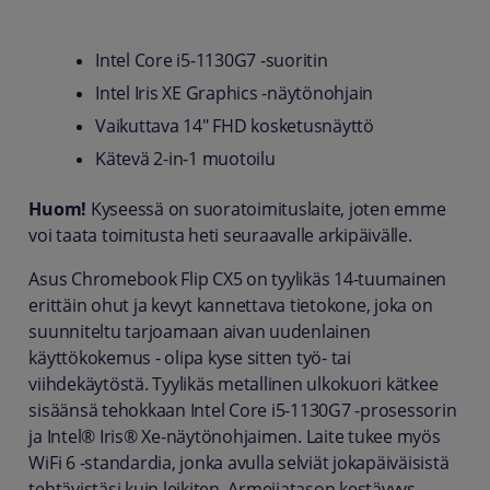
Intel Core i5-1130G7 -suoritin
Intel Iris XE Graphics -näytönohjain
Vaikuttava 14" FHD kosketusnäyttö
Kätevä 2-in-1 muotoilu
Huom!
Kyseessä on suoratoimituslaite, joten emme
voi taata toimitusta heti seuraavalle arkipäivälle.
Asus Chromebook Flip CX5 on tyylikäs 14-tuumainen
erittäin ohut ja kevyt kannettava tietokone, joka on
suunniteltu tarjoamaan aivan uudenlainen
käyttökokemus - olipa kyse sitten työ- tai
viihdekäytöstä. Tyylikäs metallinen ulkokuori kätkee
sisäänsä tehokkaan Intel Core i5-1130G7 -prosessorin
ja Intel® Iris® Xe-näytönohjaimen. Laite tukee myös
WiFi 6 -standardia, jonka avulla selviät jokapäiväisistä
tehtävistäsi kuin leikiten. Armeijatason kestävyys