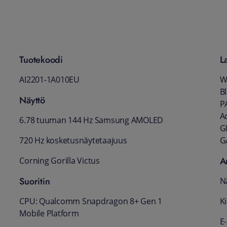
Tuotekoodi
L
AI2201-1A010EU
W
B
Näyttö
P
Ac
6.78 tuuman 144 Hz Samsung AMOLED
G
720 Hz kosketusnäytetaajuus
G
A
Corning Gorilla Victus
Suoritin
N
CPU: Qualcomm Snapdragon 8+ Gen 1
K
Mobile Platform
E