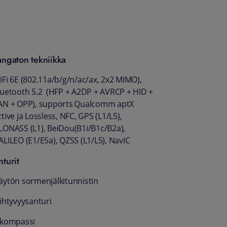
angaton tekniikka
iFi 6E (802.11a/b/g/n/ac/ax, 2x2 MIMO),
luetooth 5.2 (HFP + A2DP + AVRCP + HID +
AN + OPP), supports Qualcomm aptX
tive ja Lossless, NFC, GPS (L1/L5),
LONASS (L1), BeiDou(B1i/B1c/B2a),
ALILEO (E1/E5a), QZSS (L1/L5), NavIC
nturit
äytön sormenjälkitunnistin
iihtyvyysanturi
-kompassi