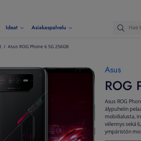
Ideat
Asiakaspalvelu
t
Asus ROG Phone 6 5G 256GB
Asus
ROG P
Asus ROG Phone
älypuhelin pel
mobiilialusta, i
viilennys sekä
ympäristön mon