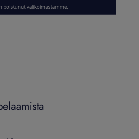
n poistunut valikoimastamme.
elaamista
n