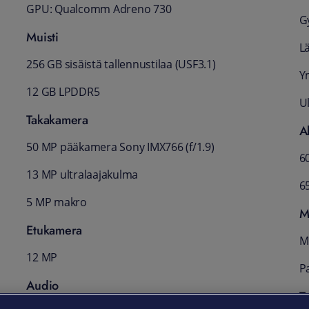
GPU: Qualcomm Adreno 730
G
Muisti
L
256 GB sisäistä tallennustilaa (USF3.1)
Y
12 GB LPDDR5
U
Takakamera
A
50 MP pääkamera Sony IMX766 (f/1.9)
6
13 MP ultralaajakulma
6
5 MP makro
M
Etukamera
Mi
12 MP
P
Audio
T