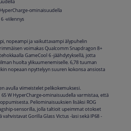
uudella
 HyperCharge-ominaisuudella
 6 -viilennys
, nopeampi ja vaikuttavampi älypuhelin
i äärimmäisen voimakas Qualcomm Snapdragon 8+
 tehokkaalla GameCool 6 -jäähdytyksellä, jotta
i ilman huolta ylikuumenemiselle. 6,78 tuuman
rikin nopeaan npyttelyyn suuren kokonsa ansiosta
den avulla viimeistelet pelikokemuksesi.
u 65 W HyperCharge-ominaisuudella varmistaa, että
 loppumisesta. Peliominaisuuksien lisäksi ROG
hip-sensorilla, jolla taltioit upeimmat otokset
 vahvistavat Gorilla Glass Victus -lasi sekä IP68 -