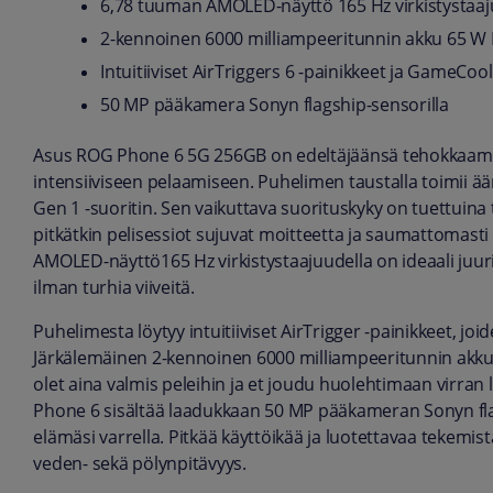
6,78 tuuman AMOLED-näyttö 165 Hz virkistystaaj
2-kennoinen 6000 milliampeeritunnin akku 65 W
Intuitiiviset AirTriggers 6 -painikkeet ja GameCool
50 MP pääkamera Sonyn flagship-sensorilla
Asus ROG Phone 6 5G 256GB on edeltäjäänsä tehokkaampi
intensiiviseen pelaamiseen. Puhelimen taustalla toimi
Gen 1 -suoritin. Sen vaikuttava suorituskyky on tuettuina
pitkätkin pelisessiot sujuvat moitteetta ja saumattomast
AMOLED-näyttö165 Hz virkistystaajuudella on ideaali juu
ilman turhia viiveitä.
Puhelimesta löytyy intuitiiviset AirTrigger -painikkeet, joi
Järkälemäinen 2-kennoinen 6000 milliampeeritunnin akk
olet aina valmis peleihin ja et joudu huolehtimaan virran
Phone 6 sisältää laadukkaan 50 MP pääkameran Sonyn flags
elämäsi varrella. Pitkää käyttöikää ja luotettavaa tekemistä
veden- sekä pölynpitävyys.