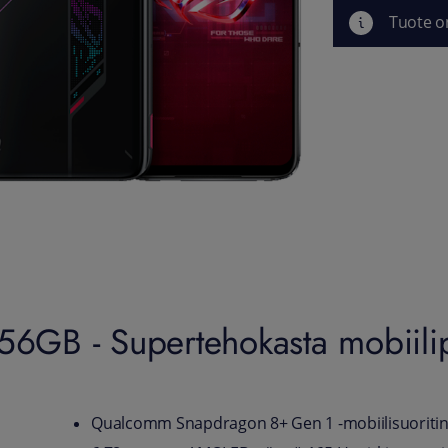
Tuote o
GB - Supertehokasta mobiilip
Qualcomm Snapdragon 8+ Gen 1 -mobiilisuoriti