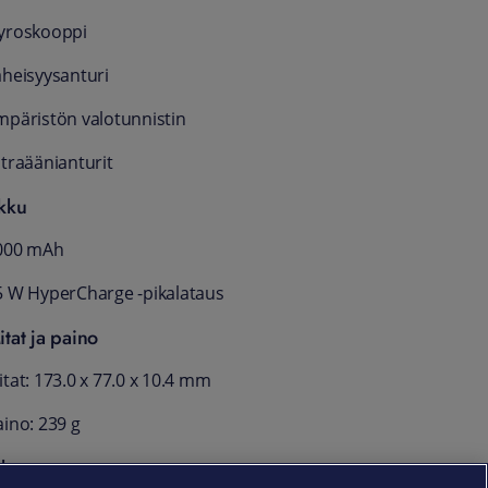
yroskooppi
äheisyysanturi
mpäristön valotunnistin
ltraäänianturit
kku
000 mAh
5 W HyperCharge -pikalataus
itat ja paino
tat: 173.0 x 77.0 x 10.4 mm
aino: 239 g
akuu