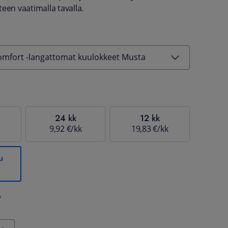
een vaatimalla tavalla.
mfort -langattomat kuulokkeet Musta
24 kk
12 kk
9,92 €/kk
19,83 €/kk
u
%