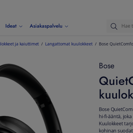
Ideat
Asiakaspalvelu
lokkeet ja kaiuttimet
Langattomat kuulokkeet
Bose QuietComfor
Bose
QuietC
kuulok
Bose QuietComfo
hi-fi-ääntä, jo
Kuulokkeet tarjo
kohinan suodatta