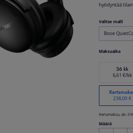
hyödyntää tilant
Valitse malli
Bose QuietCo
Maksuaika
36 kk
6,61 €/kk
Kertamaks
238,00 €
Kertamaksu, alv. 0 
Määrä
Kentän arvo 1