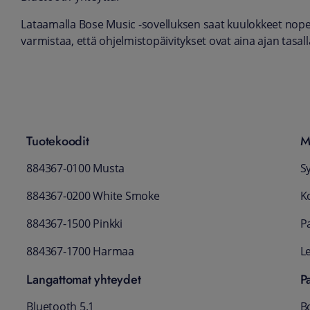
Lataamalla Bose Music -sovelluksen saat kuulokkeet nopea
varmistaa, että ohjelmistopäivitykset ovat aina ajan tasall
Tuotekoodit
M
884367-0100 Musta
S
884367-0200 White Smoke
K
884367-1500 Pinkki
P
884367-1700 Harmaa
L
Langattomat yhteydet
P
Bluetooth 5.1
B