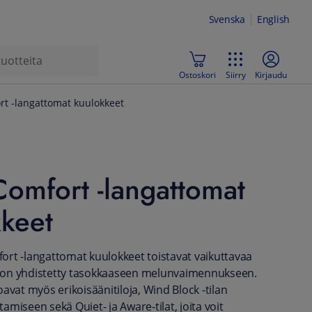
Svenska
English
Ostoskori
Siirry
Kirjaudu
t -langattomat kuulokkeet
omfort -langattomat
keet
rt -langattomat kuulokkeet toistavat vaikuttavaa
ka on yhdistetty tasokkaaseen melunvaimennukseen.
avat myös erikoisäänitiloja, Wind Block -tilan
miseen sekä Quiet- ja Aware-tilat, joita voit