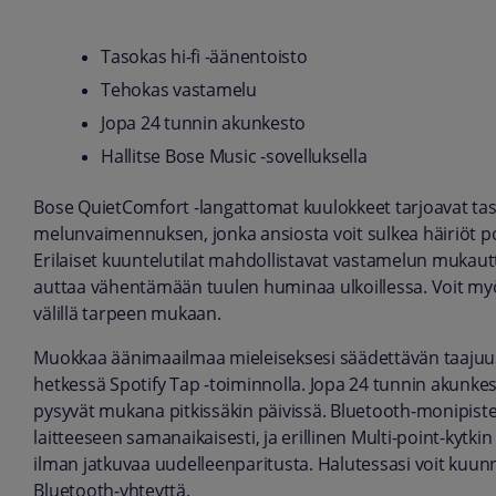
Tasokas hi-fi -äänentoisto
Tehokas vastamelu
Jopa 24 tunnin akunkesto
Hallitse Bose Music -sovelluksella
Bose QuietComfort -langattomat kuulokkeet tarjoavat tas
melunvaimennuksen, jonka ansiosta voit sulkea häiriöt poi
Erilaiset kuuntelutilat mahdollistavat vastamelun mukaut
auttaa vähentämään tuulen huminaa ulkoillessa. Voit myös
välillä tarpeen mukaan.
Muokkaa äänimaailmaa mieleiseksesi säädettävän taajuusk
hetkessä Spotify Tap -toiminnolla. Jopa 24 tunnin akunkes
pysyvät mukana pitkissäkin päivissä. Bluetooth-monipiste
laitteeseen samanaikaisesti, ja erillinen Multi-point-kytki
ilman jatkuvaa uudelleenparitusta. Halutessasi voit kuunn
Bluetooth-yhteyttä.