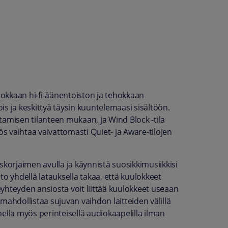
okkaan hi-fi-äänentoiston ja tehokkaan
s ja keskittyä täysin kuuntelemaasi sisältöön.
tamisen tilanteen mukaan, ja Wind Block -tila
 vaihtaa vaivattomasti Quiet- ja Aware-tilojen
orjaimen avulla ja käynnistä suosikkimusiikkisi
to yhdellä latauksella takaa, että kuulokkeet
yhteyden ansiosta voit liittää kuulokkeet useaan
n mahdollistaa sujuvan vaihdon laitteiden välillä
ella myös perinteisellä audiokaapelilla ilman