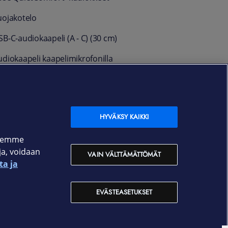
uojakotelo
B-C-audiokaapeli (A - C) (30 cm)
udiokaapeli kaapelimikrofonilla
rvallisuuslehti
akuu
HYVÄKSY KAIKKI
4 kk
ksemme
oja, voidaan
VAIN VÄLTTÄMÄTTÖMÄT
ta ja
EVÄSTEASETUKSET
Yhteystiedot