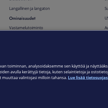
Langallinen ja langaton
S
Ominaisuudet
US
Vastamelutoiminto
A
Akku
Tu
T
Akunkesto jopa 24 tuntia
Latausaika 2.5 tuntia
2
van toiminnan, analysoidaksemme sen käyttöä ja näyttää
iden avulla kerättyjä tietoja, kuten selaintietoja ja ostotiet
muuttaa valintojasi milloin tahansa.
Lue lisää tietosuojas
Elisan myymälät