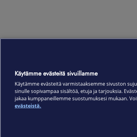
Käytämme evästeitä sivuillamme
Käytämme evästeitä varmistaaksemme sivuston suju
sinulle sopivampaa sisältöä, etuja ja tarjouksia. Eväste
jakaa kumppaneillemme suostumuksesi mukaan. Voit 
evästeistä.
Elisa.fi
Elisa Oyj