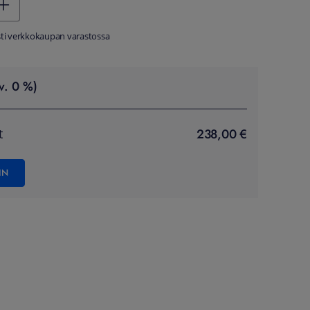
sti verkkokaupan varastossa
v. 0 %)
238,00 €
t
IN