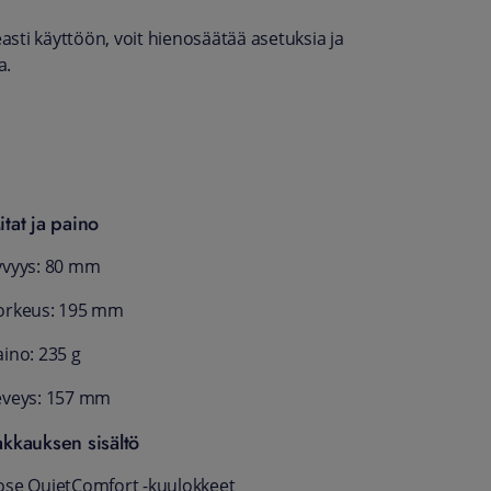
sti käyttöön, voit hienosäätää asetuksia ja
a.
itat ja paino
yvyys: 80 mm
orkeus: 195 mm
aino: 235 g
eveys: 157 mm
akkauksen sisältö
ose QuietComfort -kuulokkeet