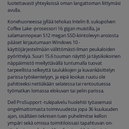
luotettavasti yhteyksissä oman langattoman liittymäsi
avulla.
Konehuoneessa jyllää tehokas Intelin 8. sukupolven
Coffee Lake -prosessori 16 gigan muistilla, ja
salamannopean 512 megan SSD-kiintolevyn ansiosta
pääset kirjautumaan Windows 10 -
käyttöjärjestelmään välittömästi ilman peukaloiden
pyörittelyä. Suuri 15.6 tuuman näyttö ja täysikokoinen
näppäimistö miellyttävällä tuntumalla tuovat
tarpeellista selkeyttä taulukkojen ja kuvankäsittelyn
parissa työskentelyyn, ja eipä kookas ruutu ole
pahitteeksi nettiäkään selatessa tai rentoutuessa
työmatkan lomassa elokuvan tai pelin parissa.
Dell ProSupport -tukipalvelu huolehtii työasemasi
ongelmattomasta toimivuudesta jopa 36 kuukauden
ajan, sisältäen teknisen tuen puhelimitse kellon
ympäri sekä omissa toimitiloissasi tapahtuvan on-