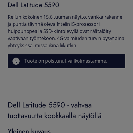
Dell
Latitude 5590
Reilun kokoinen 15,6 tuuman näyttö, vankka rakenne
ja puhtia täynnä oleva Intelin i5-prosessori
huippunopealla SSD-kiintolevyllä ovat räätälöity
vaativaan työntekoon. 4G-valmiuden turvin pysyt aina
yhteyksissä, missä ikinä liikutkin.
Tuote on poistunut valikoimastamme.
Dell Latitude 5590 - vahvaa
tuottavuutta kookkaalla näytöllä
Yleinen kuvaus