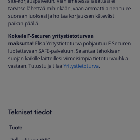
site-korjauspalvelun. Vian ilmetessä laitettasi ei
tarvitse lähettää mihinkään, vaan ammattilainen tulee
suoraan luoksesi ja hoitaa korjauksen kätevästi
paikan päällä.
Kokeile F-Securen yritystietoturvaa
maksutta!
Elisa Yritystietoturva pohjautuu F-Securen
luotettavaan SAFE-palveluun. Se antaa tehokkaan
suojan kaikille laitteillesi viimeisimpiä tietoturvauhkia
vastaan. Tutustu ja tilaa
Yritystietoturva
.
Tekniset tiedot
Tuote
Dell Latitude 5590