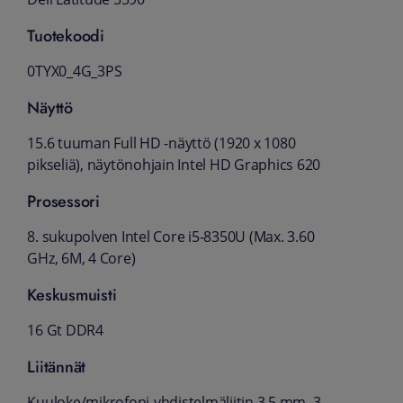
Tuotekoodi
0TYX0_4G_3PS
Näyttö
15.6 tuuman Full HD -näyttö (1920 x 1080
pikseliä), näytönohjain Intel HD Graphics 620
Prosessori
8. sukupolven Intel Core i5-8350U (Max. 3.60
GHz, 6M, 4 Core)
Keskusmuisti
16 Gt DDR4
Liitännät
Kuuloke/mikrofoni-yhdistelmäliitin 3.5 mm, 3