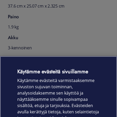
37.6 cm x 25.07 cm x 2.325 cm
Paino
1.9 kg
Akku
3-kennoinen
Käyttöjärjestelmä
Windows 10 Pro 64-bit
Käytämme evästeitä sivuillamme
Takuu
Käytämme evästeitä varmistaaksemme
sivuston sujuvan toiminnan,
Laitevalmistajan 36 kk takuu, Dell
analysoidaksemme sen käyttöä ja
ProSupport -tuotetuki ja on-site-
näyttääksemme sinulle sopivampaa
huoltopalvelu
sisältöä, etuja ja tarjouksia. Evästeiden
avulla kerättyjä tietoja, kuten selaintietoja