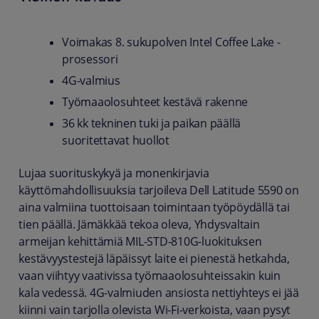
Voimakas 8. sukupolven Intel Coffee Lake -
prosessori
4G-valmius
Työmaaolosuhteet kestävä rakenne
36 kk tekninen tuki ja paikan päällä
suoritettavat huollot
Lujaa suorituskykyä ja monenkirjavia
käyttömahdollisuuksia tarjoileva Dell Latitude 5590 on
aina valmiina tuottoisaan toimintaan työpöydällä tai
tien päällä. Jämäkkää tekoa oleva, Yhdysvaltain
armeijan kehittämiä MIL-STD-810G-luokituksen
kestävyystestejä läpäissyt laite ei pienestä hetkahda,
vaan viihtyy vaativissa työmaaolosuhteissakin kuin
kala vedessä. 4G-valmiuden ansiosta nettiyhteys ei jää
kiinni vain tarjolla olevista Wi-Fi-verkoista, vaan pysyt