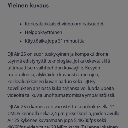
Yleinen kuvaus
Korkealuokkaiset video-ominaisuudet
Helppokäyttöinen
Käyttöaika jopa 31 minuuttia
DJI Air 2S on suorituskykyinen ja kompakti drone
täynnä edistynyttä teknologiaa, jotka tekevät siitä
ultimaattisen vaihtoehdon kuvaajille. Kevyen
muotoilunsa, älykkäiden kuvaustoimintojen,
korkealuokkaisen kuvanlaadun sekä DJI Fly -
sovelluksen ansiosta kuka tahansa voi luoda upeita
videoita tai kuvia unohtumattomissa ympäristöissä.
DJI Air 2S:n kamera on varustettu suurikokoisella 1"
CMOS-kennolla sekä 2,4 μm pikselikoolla, joiden avulla
Air 2S kykenee kuvaamaan jopa 5,4K/30fps sekä
4K/60fps videoita tai 20 MP:n kuvia. Tallenna jokainen