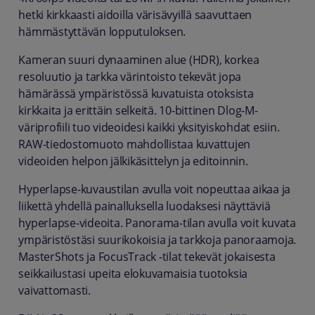
hetki kirkkaasti aidoilla värisävyillä saavuttaen
hämmästyttävän lopputuloksen.
Kameran suuri dynaaminen alue (HDR), korkea
resoluutio ja tarkka värintoisto tekevät jopa
hämärässä ympäristössä kuvatuista otoksista
kirkkaita ja erittäin selkeitä. 10-bittinen Dlog-M-
väriprofiili tuo videoidesi kaikki yksityiskohdat esiin.
RAW-tiedostomuoto mahdollistaa kuvattujen
videoiden helpon jälkikäsittelyn ja editoinnin.
Hyperlapse-kuvaustilan avulla voit nopeuttaa aikaa ja
liikettä yhdellä painalluksella luodaksesi näyttäviä
hyperlapse-videoita. Panorama-tilan avulla voit kuvata
ympäristöstäsi suurikokoisia ja tarkkoja panoraamoja.
MasterShots ja FocusTrack -tilat tekevät jokaisesta
seikkailustasi upeita elokuvamaisia tuotoksia
vaivattomasti.