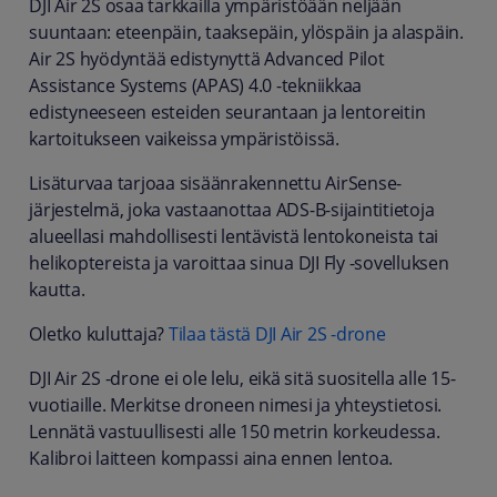
DJI Air 2S osaa tarkkailla ympäristöään neljään
suuntaan: eteenpäin, taaksepäin, ylöspäin ja alaspäin.
Air 2S hyödyntää edistynyttä Advanced Pilot
Assistance Systems (APAS) 4.0 -tekniikkaa
edistyneeseen esteiden seurantaan ja lentoreitin
kartoitukseen vaikeissa ympäristöissä.
Lisäturvaa tarjoaa sisäänrakennettu AirSense-
järjestelmä, joka vastaanottaa ADS-B-sijaintitietoja
alueellasi mahdollisesti lentävistä lentokoneista tai
helikoptereista ja varoittaa sinua DJI Fly -sovelluksen
kautta.
Oletko kuluttaja?
Tilaa tästä DJI Air 2S -drone
DJI Air 2S -drone ei ole lelu, eikä sitä suositella alle 15-
vuotiaille. Merkitse droneen nimesi ja yhteystietosi.
Lennätä vastuullisesti alle 150 metrin korkeudessa.
Kalibroi laitteen kompassi aina ennen lentoa.