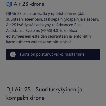
DJI
Air 2S -drone
DJI Air 2S osaa tarkkailla ympäristöään neljään
suuntaan: eteenpäin, taaksepäin, ylöspäin ja alaspäin.
Air 2S hyödyntää edistynyttä Advanced Pilot
Assistance Systems (APAS) 4.0 -tekniikkaa
edistyneeseen esteiden seurantaan ja lentoreitin
kartoitukseen vaikeissa ympäristöissä.
Tuote on poistunut valikoimastamme.
DJI Air 2S - Suorituskykyinen ja
kompakti drone