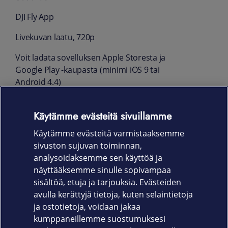
DJI Fly App
Livekuvan laatu, 720p
Voit ladata sovelluksen Apple Storesta ja
Google Play -kaupasta (minimi iOS 9 tai
Android 4.4)
Takuu
Käytämme evästeitä sivuillamme
Valmistajan myöntämä takuu 24 kk, akulla 12
Käytämme evästeitä varmistaaksemme
kk
sivuston sujuvan toiminnan,
Tuotekoodi
analysoidaksemme sen käyttöä ja
näyttääksemme sinulle sopivampaa
CP.MA.00000359.01
sisältöä, etuja ja tarjouksia. Evästeiden
avulla kerättyjä tietoja, kuten selaintietoja
ja ostotietoja, voidaan jakaa
kumppaneillemme suostumuksesi