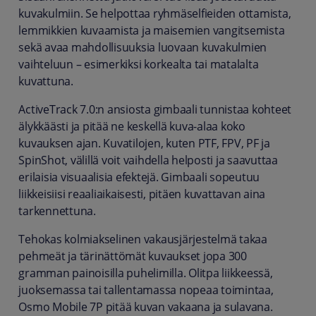
kuvakulmiin. Se helpottaa ryhmäselfieiden ottamista,
lemmikkien kuvaamista ja maisemien vangitsemista
sekä avaa mahdollisuuksia luovaan kuvakulmien
vaihteluun – esimerkiksi korkealta tai matalalta
kuvattuna.
ActiveTrack 7.0:n ansiosta gimbaali tunnistaa kohteet
älykkäästi ja pitää ne keskellä kuva-alaa koko
kuvauksen ajan. Kuvatilojen, kuten PTF, FPV, PF ja
SpinShot, välillä voit vaihdella helposti ja saavuttaa
erilaisia visuaalisia efektejä. Gimbaali sopeutuu
liikkeisiisi reaaliaikaisesti, pitäen kuvattavan aina
tarkennettuna.
Tehokas kolmiakselinen vakausjärjestelmä takaa
pehmeät ja tärinättömät kuvaukset jopa 300
gramman painoisilla puhelimilla. Olitpa liikkeessä,
juoksemassa tai tallentamassa nopeaa toimintaa,
Osmo Mobile 7P pitää kuvan vakaana ja sulavana.