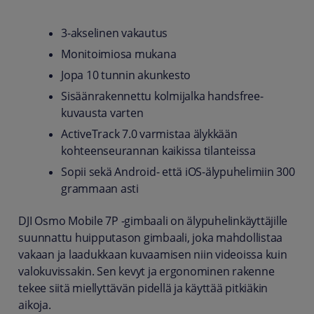
3-akselinen vakautus
Monitoimiosa mukana
Jopa 10 tunnin akunkesto
Sisäänrakennettu kolmijalka handsfree-
kuvausta varten
ActiveTrack 7.0 varmistaa älykkään
kohteenseurannan kaikissa tilanteissa
Sopii sekä Android- että iOS-älypuhelimiin 300
grammaan asti
DJI Osmo Mobile 7P -gimbaali on älypuhelinkäyttäjille
suunnattu huipputason gimbaali, joka mahdollistaa
vakaan ja laadukkaan kuvaamisen niin videoissa kuin
valokuvissakin. Sen kevyt ja ergonominen rakenne
tekee siitä miellyttävän pidellä ja käyttää pitkiäkin
aikoja.