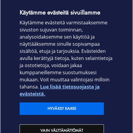
Käytämme evästeitä sivuillamme
Pikaopas
Käytämme evästeitä varmistaaksemme
Turvallisuusohjeet
sivuston sujuvan toiminnan,
Takuu
analysoidaksemme sen käyttöä ja
näyttääksemme sinulle sopivampaa
24 kk
sisältöä, etuja ja tarjouksia. Evästeiden
avulla kerättyjä tietoja, kuten selaintietoja
ja ostotietoja, voidaan jakaa
kumppaneillemme suostumuksesi
mukaan. Voit muuttaa valintojasi milloin
tahansa.
Lue lisää tietosuojasta ja
Elisa.fi
evästeistä.
Elisa Oyj
HYVÄKSY KAIKKI
Elisan myymälät
VAIN VÄLTTÄMÄTTÖMÄT