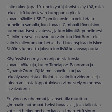
Laite tukee jopa 10 tunnin yhtäjaksoista käyttöä, mikä
tekee siitä luotettavan kumppanin pitkille
kuvauspäiville. USB-C-portin ansiosta voit ladata
puhelinta samalla, kun kuvaat. Gimbaali käynnistyy
automaattisesti avatessa, ja kun kiinnität puhelimesi,
DJI Mimo -sovellus avautuu valmiina käyttöön – olet
valmis tallentamaan hetket heti kun inspiraatio iskee.
Sisäänrakennettu jalusta tuo lisää kuvausvapautta.
Käytössäsi on myös monipuolisia luovia
kuvaustyökaluja, kuten Timelapse, Panorama ja
DynamicZoom. DJI Mimo -sovellus tarjoaa
tekoälyavusteista editointia ja valmiita videomalleja,
joiden ansiosta lopputuloksen viimeistely on nopeaa
ja vaivatonta.
Erityinen Vanhemmat ja lapset -tila muuttaa
gimbaalin automaattiseksi kuvaajaksi, joka tallentaa
yhteiset hetket perheen kanssa ilman, että sinun