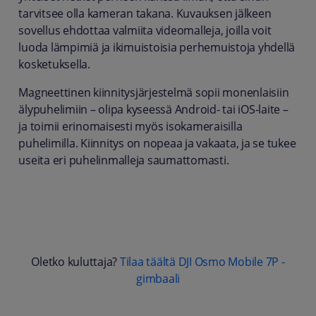
tarvitsee olla kameran takana. Kuvauksen jälkeen
sovellus ehdottaa valmiita videomalleja, joilla voit
luoda lämpimiä ja ikimuistoisia perhemuistoja yhdellä
kosketuksella.
Magneettinen kiinnitysjärjestelmä sopii monenlaisiin
älypuhelimiin – olipa kyseessä Android- tai iOS-laite –
ja toimii erinomaisesti myös isokameraisilla
puhelimilla. Kiinnitys on nopeaa ja vakaata, ja se tukee
useita eri puhelinmalleja saumattomasti.
Oletko kuluttaja?
Tilaa täältä DJI Osmo Mobile 7P -
gimbaali