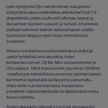
Laite hyödyntää DJI:n seitsemännen sukupolven
edistynyttä vakautustekniikkaa sekä ActiveTrack 7.0 -
järjestelmää, joiden avulla voit tallentaa nopeat ja
dynaamiset tilanteet sulavasti ja tarkasti. Intuitiiviset,
älykkäät toiminnot tekevät elokuvamaisen sisällön
luomisesta helppoa myös ilman ammattitason
osaamista.
Mukana toimitettava monitoimimoduuli yhdistää
useita hyödyllisiä ominaisuuksia, kuten
kohteenseurannan, DJI Mic Mini -vastaanottimen ja
LED-valaisun. Tämä lisäosa toimii jopa ilman DJI Mimo
-sovellusta ja mahdollistaa seurannan yksinkertaisesti
kämmentä näyttämällä tai liipaisinta painamalla –
olitpa sitten suoratoistamassa, kuvaamassa
puhelimen natiivisovelluksella tai käyttämässä muita
kuvausohjelmia.
Sisäänrakennettu jatkovarsi tuo lisää joustavuutta