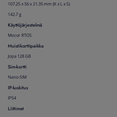
107.25 x 56 x 21.35 mm (K x L x S)
142.7 g
Käyttöjärjestelmä
Mocor RTOS
Muistikorttipaikka
Jopa 128 GB
Sim-kortti
Nano-SIM
IP-luokitus
IP54
Liittimet