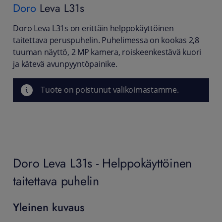
Doro
Leva L31s
Doro Leva L31s on erittäin helppokäyttöinen
taitettava peruspuhelin. Puhelimessa on kookas 2,8
tuuman näyttö, 2 MP kamera, roiskeenkestävä kuori
ja kätevä avunpyyntöpainike.
Tuote on poistunut valikoimastamme.
Doro Leva L31s - Helppokäyttöinen
taitettava puhelin
Yleinen kuvaus