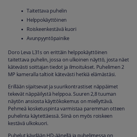
Taitettava puhelin
Helppokäyttöinen
Roiskeenkestävä kuori
Avunpyyntöpainike
Doro Leva L31s on erittäin helppokäyttöinen
taitettava puhelin, jossa on ulkoinen näyttö, josta näet
kätevästi soittajan tiedot ja ilmoitukset. Puhelimen 2
MP kameralla taltioit kätevästi hetkiä elämästäsi.
Erillään sijaitsevat ja suurikontrastiset näppäimet
tekevät näppäilystä helppoa. Suuren 2,8 tuuman
näytön ansiosta käyttökokemus on miellyttävä.
Pehmeä kosketuspinta varmistaa paremman otteen
puhelinta käytettäessä. Siinä on myös roiskeen
kestävä ulkokuori.
Puhelut käydään HD-äänellä ja puhelimessa on