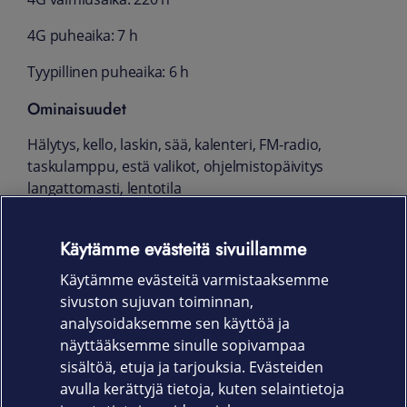
4G puheaika: 7 h
Tyypillinen puheaika: 6 h
Ominaisuudet
Hälytys, kello, laskin, sää, kalenteri, FM-radio,
taskulamppu, estä valikot, ohjelmistopäivitys
langattomasti, lentotila
Myyntipakkauksen sisältö
Käytämme evästeitä sivuillamme
Doro Leva L31s puhelin, pöytälaturi,
Käytämme evästeitä varmistaaksemme
käyttöohje
sivuston sujuvan toiminnan,
Takuu
analysoidaksemme sen käyttöä ja
näyttääksemme sinulle sopivampaa
24 kk
sisältöä, etuja ja tarjouksia. Evästeiden
avulla kerättyjä tietoja, kuten selaintietoja