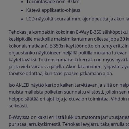
Toimintasäde noin 30 km
Kätevä applikaatio-ohjaus
LCD-näytöltä seuraat mm. ajonopeutta ja akun l
Tehokas ja kompaktin kokoinen E-Way E-350 sähköpotkulauta
keskipitkille matkoille maksimikantaman ollessa jopa 30 k
kokonaismatkaan). E-350:n käyttöönotto on tehty erittäin 
ohjaustanko näyttöineen neljällä pultilla mukana tulevan 
käytettäväksi. Toki ensimmäisellä kerralla on myös hyvä la
jäljitä vielä varausta jäljellä. Akun lataaminen tyhjästä täy
tarvitse odottaa, kun taas pääsee jatkamaan ajoa.
Iso AI-LED näyttö kertoo kaiken tarvittavan ja siltä on he
muista malleista poiketen suunnattu viistosti, jolloin se
helppo säätää eri ajotiloja ja etuvalon toimintaa. Vihdoi
selkeästi.
E-Way:ssa on kaksi erillistä lukkiutumatonta jarrutusjärj
puristaa jarrukytkimestä. Tehokas levyjarru takajarrulla t