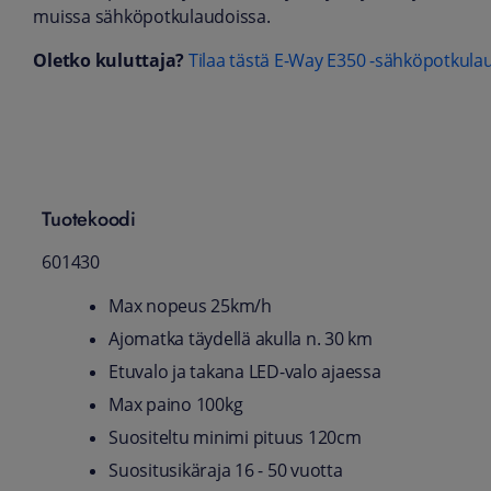
muissa sähköpotkulaudoissa.
Oletko kuluttaja?
Tilaa tästä E-Way E350 -sähköpotkula
Tuotekoodi
601430
Max nopeus 25km/h
Ajomatka täydellä akulla n. 30 km
Etuvalo ja takana LED-valo ajaessa
Max paino 100kg
Suositeltu minimi pituus 120cm
Suositusikäraja 16 - 50 vuotta