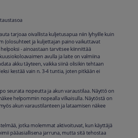
ataustasoa
 tarjoaa oivallista kuljetusapua niin lyhyille kuin
m (olosuhteet ja kuljettajan paino vaikuttavat
helpoksi - ainoastaan tarvitsee kiinnittää
kuusiokoloavaimen avulla ja laite on valmiina
data akku täyteen, vaikka siinä olisikin tehtaan
deksi kestää vain n. 3-4 tuntia, joten pitkään ei
lppo seurata nopeutta ja akun varaustilaa. Näyttö on
n näkee helpommin nopealla vilkaisulla. Näytöstä on
n myös akun varaustilanteen ja lataamisen näkee
estelmää, jotka molemmat aktivoituvat, kun käyttäjä
oimii pääasiallisena jarruna, mutta sitä tehostaa