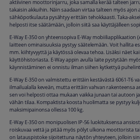
aktiivinen moottorinjarru, joka samalla kerää talteen jarr
takaisin akkuihin. Näin saadaan virtaa talteen myös ajon
sähköpotkulauta pysähtyy erittäin tehokkaasti. Taka-akse
helposti itse säätämään, jolloin siitä saa käyttäjälleen sop
E-Way E-350 on yhteensopiva E-Way mobiiliapplikaation (A
laitteen ominaisuuksia pystyy säätelemään. Voit hallita e
mm. kiihtyvyyttä ja käytössä olevaa tehoa. Lisäksi näet 
käyttöhistoriasta. E-Way appin avulla laite pystytään myös 
käynnistäminen ei onnistu ilman siihen kytkettyä puhelint
E-Way E-350 on valmistettu erittäin kestävästä 6061-T6 va
ilmailualalla keveän, mutta erittäin vahvan rakenteensa ans
sen voi helposti ottaa mukaan vaikka junaan tai autoon j
vähän tilaa. Kompaktista koosta huolimatta se pystyy ku
maksimipainonsa ollessa 100 kg.
E-Way E-350 on monipuolisen IP-56 luokituksensa ansiost
roiskuvaa vettä ja pitää myös pölyt ulkona moottorista t
on latauspistoke sijoitettuna näytön yhteyteen, jolloin si