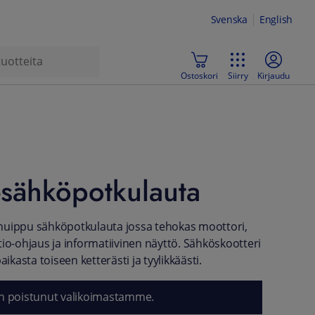
Svenska
English
Ostoskori
Siirry
Kirjaudu
sähköpotkulauta
huippu sähköpotkulauta jossa tehokas moottori,
tio-ohjaus ja informatiivinen näyttö. Sähköskootteri
aikasta toiseen ketterästi ja tyylikkäästi.
n poistunut valikoimastamme.