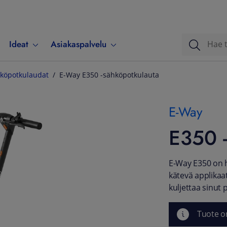
Ideat
Asiakaspalvelu
köpotkulaudat
E-Way E350 -sähköpotkulauta
E-Way
E350 -
E-Way E350 on 
kätevä applikaa
kuljettaa sinut p
Tuote o