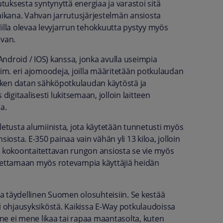
utuksesta syntynyttä energiaa ja varastoi sitä
 aikana. Vahvan jarrutusjärjestelmän ansiosta
lilla olevaa levyjarrun tehokkuutta pystyy myös
ivan.
ndroid / IOS) kanssa, jonka avulla useimpia
sim. eri ajomoodeja, joilla määritetään potkulaudan
kaiken datan sähköpotkulaudan käytöstä ja
digitaalisesti lukitsemaan, jolloin laitteen
a.
letusta alumiinista, jota käytetään tunnetusti myös
iosta. E-350 painaa vain vähän yli 13 kiloa, jolloin
a kokoontaitettavan rungon ansiosta se vie myös
ljettamaan myös rotevampia käyttäjiä heidän
a täydellinen Suomen olosuhteisiin. Se kestää
ai ohjausyksiköstä. Kaikissa E-Way potkulaudoissa
nne ei mene likaa tai rapaa maantasolta, kuten