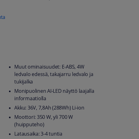
uta
Muut ominaisuudet: E-ABS, 4W
ledvalo edessä, takajarru ledvalo ja
tukijalka
Monipuolinen AI-LED näyttö laajalla
informaatiolla
Akku: 36V, 7,8Ah (288Wh) Li-ion
Moottori: 350 W, yli 700 W
(huipputeho)
Latausaika: 3-4 tuntia