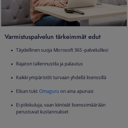
Varmistuspalvelun tärkeimmät edut
Täydellinen suoja Microsoft 365 -palveluillesi
Rajaton tallennustila ja palautus
Kaikki ympäristöt turvaan yhdellä lisenssillä
Elisan tuki:
Omaguru
on aina apunasi
Ei piilokuluja, vaan kiinteät lisenssimäärään
perustuvat kustannukset