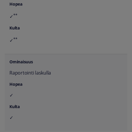
**
✓
**
✓
Raportointi laskulla
✓
✓