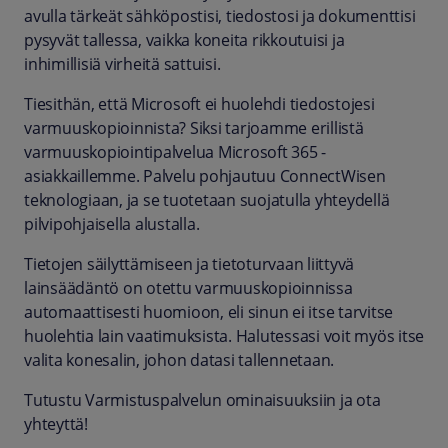
avulla tärkeät sähköpostisi, tiedostosi ja dokumenttisi
pysyvät tallessa, vaikka koneita rikkoutuisi ja
inhimillisiä virheitä sattuisi.
Tiesithän, että Microsoft ei huolehdi tiedostojesi
varmuuskopioinnista? Siksi tarjoamme erillistä
varmuuskopiointipalvelua Microsoft 365 -
asiakkaillemme. Palvelu pohjautuu ConnectWisen
teknologiaan, ja se tuotetaan suojatulla yhteydellä
pilvipohjaisella alustalla.
Tietojen säilyttämiseen ja tietoturvaan liittyvä
lainsäädäntö on otettu varmuuskopioinnissa
automaattisesti huomioon, eli sinun ei itse tarvitse
huolehtia lain vaatimuksista. Halutessasi voit myös itse
valita konesalin, johon datasi tallennetaan.
Tutustu Varmistuspalvelun ominaisuuksiin ja ota
yhteyttä!