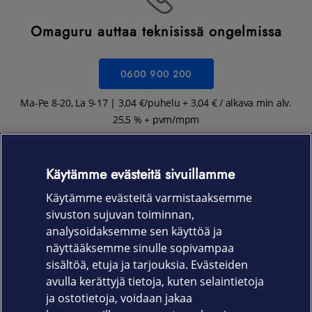
Omaguru auttaa teknisissä ongelmissa
0600 900 200
Ma-Pe 8-20, La 9-17 | 3,04 €/puhelu + 3,04 € / alkava min alv.
25,5 % + pvm/mpm
Käytämme evästeitä sivuillamme
Käytämme evästeitä varmistaaksemme
Myyntipalvelu
sivuston sujuvan toiminnan,
analysoidaksemme sen käyttöä ja
0800 04411
näyttääksemme sinulle sopivampaa
sisältöä, etuja ja tarjouksia. Evästeiden
Ma-Pe 8-16 | Maksuton numero
avulla kerättyjä tietoja, kuten selaintietoja
ja ostotietoja, voidaan jakaa