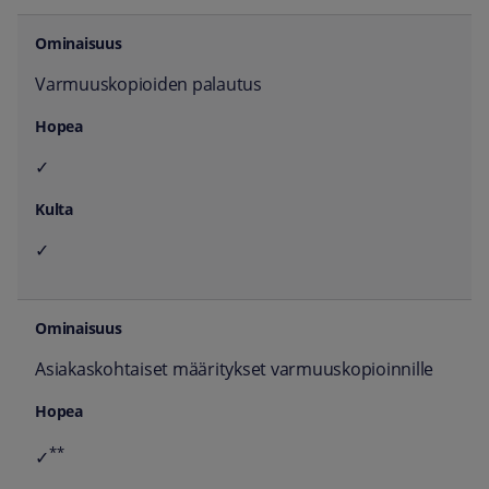
Varmuuskopioiden palautus
✓
✓
Asiakaskohtaiset määritykset varmuuskopioinnille
**
✓