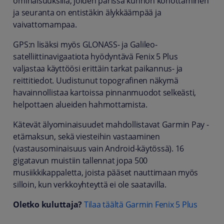
ominaisuuksilla, joiden parissa kunnon kohottaminen
ja seuranta on entistäkin älykkäämpää ja
vaivattomampaa.
GPS:n lisäksi myös GLONASS- ja Galileo-
satelliittinavigaatiota hyödyntävä Fenix 5 Plus
valjastaa käyttöösi erittäin tarkat paikannus- ja
reittitiedot. Uudistunut topografinen näkymä
havainnollistaa kartoissa pinnanmuodot selkeästi,
helpottaen alueiden hahmottamista.
Kätevät älyominaisuudet mahdollistavat Garmin Pay -
etämaksun, sekä viesteihin vastaaminen
(vastausominaisuus vain Android-käytössä). 16
gigatavun muistiin tallennat jopa 500
musiikkikappaletta, joista pääset nauttimaan myös
silloin, kun verkkoyhteyttä ei ole saatavilla.
Oletko kuluttaja?
Tilaa täältä Garmin Fenix 5 Plus