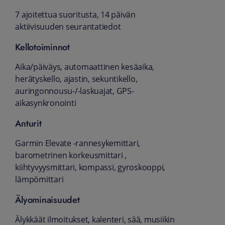
7 ajoitettua suoritusta, 14 päivän
aktiivisuuden seurantatiedot
Kellotoiminnot
Aika/päiväys, automaattinen kesäaika,
herätyskello, ajastin, sekuntikello,
auringonnousu-/-laskuajat, GPS-
aikasynkronointi
Anturit
Garmin Elevate -rannesykemittari,
barometrinen korkeusmittari ,
kiihtyvyysmittari, kompassi, gyroskooppi,
lämpömittari
Älyominaisuudet
Älykkäät ilmoitukset, kalenteri, sää, musiikin