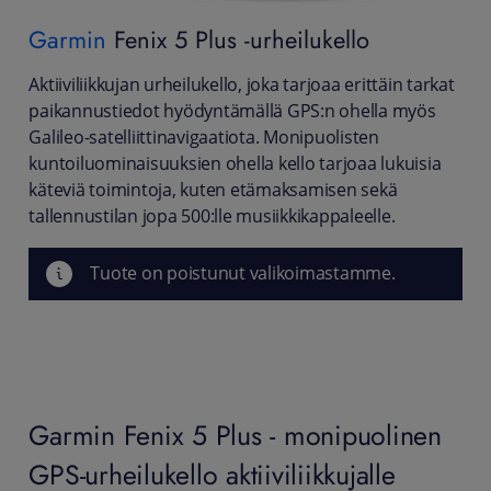
Garmin
Fenix 5 Plus -urheilukello
Aktiiviliikkujan urheilukello, joka tarjoaa erittäin tarkat
paikannustiedot hyödyntämällä GPS:n ohella myös
Galileo-satelliittinavigaatiota. Monipuolisten
kuntoiluominaisuuksien ohella kello tarjoaa lukuisia
käteviä toimintoja, kuten etämaksamisen sekä
tallennustilan jopa 500:lle musiikkikappaleelle.
Tuote on poistunut valikoimastamme.
Garmin Fenix 5 Plus - monipuolinen
GPS-urheilukello aktiiviliikkujalle