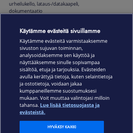
urheilukello, lataus-/datakaapeli,
dokumentaatio
Tuotekoodi
Käytämme evästeitä sivuillamme
010-01988-11 (Fenix 5 Plus hopea/musta)
Käytämme evästeitä varmistaaksemme
010-01987-21 (Fenix 5S Plus hopea/musta)
sivuston sujuvan toiminnan,
analysoidaksemme sen käyttöä ja
010-01987-23 (Fenix 5S Plus
näyttääksemme sinulle sopivampaa
valkoinen/merenvihreä)
sisältöä, etuja ja tarjouksia. Evästeiden
avulla kerättyjä tietoja, kuten selaintietoja
ja ostotietoja, voidaan jakaa
kumppaneillemme suostumuksesi
mukaan. Voit muuttaa valintojasi milloin
tahansa.
Lue lisää tietosuojasta ja
Elisa.fi
evästeistä.
Elisa Oyj
HYVÄKSY KAIKKI