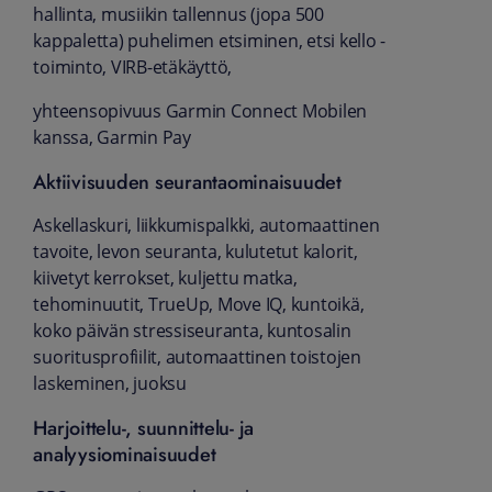
hallinta, musiikin tallennus (jopa 500
kappaletta) puhelimen etsiminen, etsi kello -
toiminto, VIRB-etäkäyttö,
yhteensopivuus Garmin Connect Mobilen
kanssa, Garmin Pay
Aktiivisuuden seurantaominaisuudet
Askellaskuri, liikkumispalkki, automaattinen
tavoite, levon seuranta, kulutetut kalorit,
kiivetyt kerrokset, kuljettu matka,
tehominuutit, TrueUp, Move IQ, kuntoikä,
koko päivän stressiseuranta, kuntosalin
suoritusprofiilit, automaattinen toistojen
laskeminen, juoksu
Harjoittelu-, suunnittelu- ja
analyysiominaisuudet