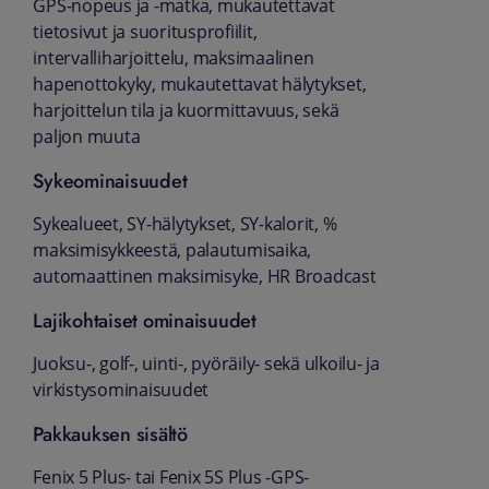
GPS-nopeus ja -matka, mukautettavat
tietosivut ja suoritusprofiilit,
intervalliharjoittelu, maksimaalinen
hapenottokyky, mukautettavat hälytykset,
harjoittelun tila ja kuormittavuus, sekä
paljon muuta
Sykeominaisuudet
Sykealueet, SY-hälytykset, SY-kalorit, %
maksimisykkeestä, palautumisaika,
automaattinen maksimisyke, HR Broadcast
Lajikohtaiset ominaisuudet
Juoksu-, golf-, uinti-, pyöräily- sekä ulkoilu- ja
virkistysominaisuudet
Pakkauksen sisältö
Fenix 5 Plus- tai Fenix 5S Plus -GPS-