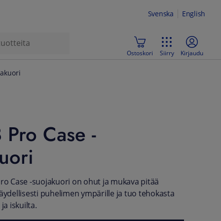
Svenska
English
Ostoskori
Siirry
Kirjaudu
jakuori
8 Pro Case -
uori
Pro Case -suojakuori on ohut ja mukava pitää
täydellisesti puhelimen ympärille ja tuo tehokasta
ja iskuilta.