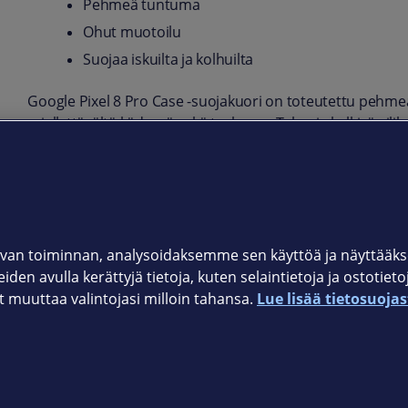
Pehmeä tuntuma
Ohut muotoilu
Suojaa iskuilta ja kolhuilta
Google Pixel 8 Pro Case -suojakuori on toteutettu pehmeä
miellyttävältä kädessä sekä taskussa. Tahroja hylkivä sil
siistinä. Tuo tehokasta suojaa iskuilta ja kolhuilta.
Tuotekoodi
GA04974
van toiminnan, analysoidaksemme sen käyttöä ja näyttää
iden avulla kerättyjä tietoja, kuten selaintietoja ja ostotiet
muuttaa valintojasi milloin tahansa.
Lue lisää tietosuojas
Elisan myymälät