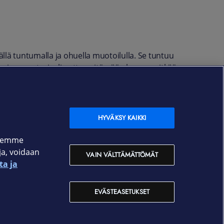
llä tuntumalla ja ohuella muotoilulla. Se tuntuu
ikoninen materiaali auttaa pitämään kuoren pitkään
HYVÄKSY KAIKKI
ksemme
oja, voidaan
VAIN VÄLTTÄMÄTTÖMÄT
ta ja
EVÄSTEASETUKSET
Yhteystiedot