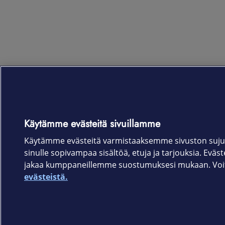
Käytämme evästeitä sivuillamme
Käytämme evästeitä varmistaaksemme sivuston suju
sinulle sopivampaa sisältöä, etuja ja tarjouksia. Eväste
jakaa kumppaneillemme suostumuksesi mukaan. Voit 
evästeistä.
Elisa.fi
Elisa Oyj