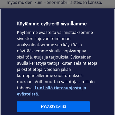
myös muiden, kuin Honor-mobiililaitteiden kanssa.
Myyntipakkaus ei sisällä latauskaapelia.
Tuotekoodi
Käytämme evästeitä sivuillamme
Käytämme evästeitä varmistaaksemme
5503ABCW
sivuston sujuvan toiminnan,
Takuu
analysoidaksemme sen käyttöä ja
näyttääksemme sinulle sopivampaa
24 kk
sisältöä, etuja ja tarjouksia. Evästeiden
avulla kerättyjä tietoja, kuten selaintietoja
ja ostotietoja, voidaan jakaa
kumppaneillemme suostumuksesi
mukaan. Voit muuttaa valintojasi milloin
tahansa.
Lue lisää tietosuojasta ja
Elisa.fi
evästeistä.
Elisa Oyj
HYVÄKSY KAIKKI