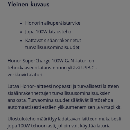
Yleinen kuvaus
Honorin alkuperäistarvike
Jopa 100W latausteho
Kattavat sisäänrakennetut
turvallisuusominaisuudet
Honor SuperCharge 100W GaN -laturi on
tehokkaaseen lataustehoon yltävä USB-C -
verkkovirtalaturi.
Lataa Honor-laitteesi nopeasti ja turvallisesti laitteen
sisäänrakennettujen turvallisuusominaisuuksien
ansiosta. Turvaominaisuudet säätävät lähtötehoa
automaattisesti estäen ylikuumenemisen ja virtapiikit.
Ulostuloteho määrittyy ladattavan laitteen mukaisesti
jopa 100W tehoon asti, jolloin voit käyttää laturia