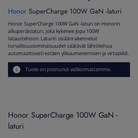
Honor
SuperCharge 100W GaN -laturi
Honor SuperCharge 100W GaN -laturi on Honorin
alkuperäislaturi, joka kykenee jopa 100W
lataustehoon. Laturin sisäänrakennetut
turvallisuusominaisuudet säätävät lähtötehoa
automaattisesti estäen ylikuumenemisen ja virtapiikit.
Tuote on poistunut valikoimastamme.
Honor SuperCharge 100W GaN -
laturi