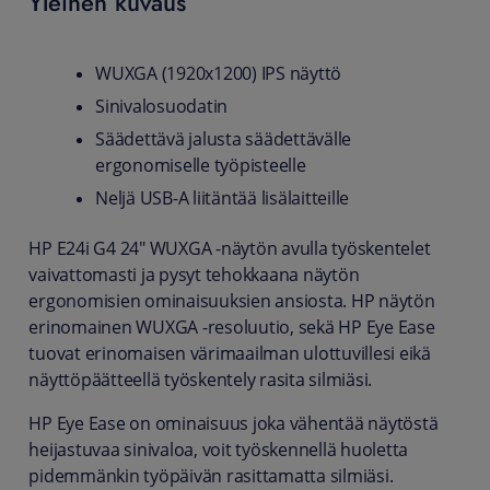
Yleinen kuvaus
WUXGA (1920x1200) IPS näyttö
Sinivalosuodatin
Säädettävä jalusta säädettävälle
ergonomiselle työpisteelle
Neljä USB-A liitäntää lisälaitteille
HP E24i G4 24" WUXGA -näytön avulla työskentelet
vaivattomasti ja pysyt tehokkaana näytön
ergonomisien ominaisuuksien ansiosta. HP näytön
erinomainen WUXGA -resoluutio, sekä HP Eye Ease
tuovat erinomaisen värimaailman ulottuvillesi eikä
näyttöpäätteellä työskentely rasita silmiäsi.
HP Eye Ease on ominaisuus joka vähentää näytöstä
heijastuvaa sinivaloa, voit työskennellä huoletta
pidemmänkin työpäivän rasittamatta silmiäsi.