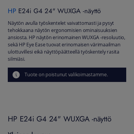
HP
E24i G4 24" WUXGA -näyttö
Näytön avulla työskentelet vaivattomasti ja pysyt
tehokkaana näytön ergonomisien ominaisuuksien
ansiosta. HP näytön erinomainen WUXGA -resoluutio,
sekä HP Eye Ease tuovat erinomaisen värimaailman
ulottuvillesi eikä näyttöpäätteellä työskentely rasita
silmiäsi.
Tuote on poistunut valikoimastamme.
HP E24i G4 24" WUXGA -näyttö