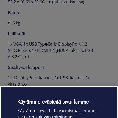
53,2 x 20,69 x 50,96 cm (jalustan kanssa)
Paino
n. 6 kg
Liitännät
1x VGA; 1x USB Type-B; 1x DisplayPort 1.2
(HDCP tuki); 1x HDMI 1.4 (HDCP tuki); 4x USB-
A 3.2 Gen 1
Sisältyvät kaapelit
1 x DisplayPort -kaapeli, 1x USB -kaapeli, 1x
virtajohto
Näytön säädöt
Käytämme evästeitä sivuillamme
Korkeus, nivel (kierto), kääntöalusta,
Käytämme evästeitä varmistaaksemme
kaltevuus
sivuston sujuvan toiminnan,