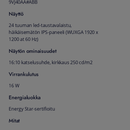
9VJ40AA#ABB
Näyttö
24 tuuman led-taustavalaistu,
häikäisemätön IPS-paneeli (WUXGA 1920 x
1200 at 60 Hz)
Näytön ominaisuudet
16:10 katselusuhde, kirkkaus 250 cd/m2
Virrankulutus
16 W
Energialuokka
Energy Star-sertifioitu
Mitat