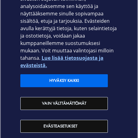
Takuu
analysoidaksemme sen käyttöä ja
näyttääksemme sinulle sopivampaa
36 kk valmistajan takuu
sisältöä, etuja ja tarjouksia. Evästeiden
avulla kerättyjä tietoja, kuten selaintietoja
ja ostotietoja, voidaan jakaa
kumppaneillemme suostumuksesi
mukaan. Voit muuttaa valintojasi milloin
tahansa.
Lue lisää tietosuojasta ja
Elisa.fi
evästeistä.
Elisa Oyj
HYVÄKSY KAIKKI
Elisan myymälät
VAIN VÄLTTÄMÄTTÖMÄT
Yhteystiedot
EVÄSTEASETUKSET