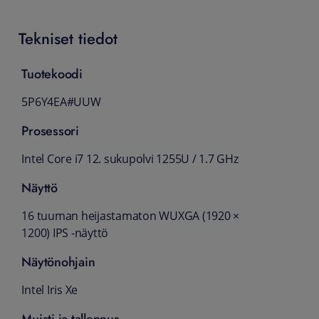
Tekniset tiedot
Tuotekoodi
5P6Y4EA#UUW
Prosessori
Intel Core i7 12. sukupolvi 1255U / 1.7 GHz
Näyttö
16 tuuman heijastamaton WUXGA (1920 ×
1200) IPS -näyttö
Näytönohjain
Intel Iris Xe
Muisti ja tallennus