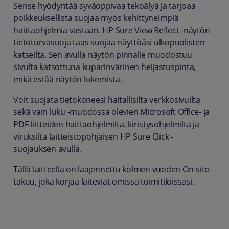
Sense hyödyntää syväoppivaa tekoälyä ja tarjoaa
poikkeuksellista suojaa myös kehittyneimpiä
haittaohjelmia vastaan. HP Sure View Reflect -näytön
tietoturvasuoja taas suojaa näyttöäsi ulkopuolisten
katseilta. Sen avulla näytön pinnalle muodostuu
sivulta katsottuna kuparinvärinen heijastuspinta,
mikä estää näytön lukemista.
Voit suojata tietokoneesi haitallisilta verkkosivuilta
sekä vain luku -muodossa olevien Microsoft Office- ja
PDF-liitteiden haittaohjelmilta, kiristysohjelmilta ja
viruksilta laitteistopohjaisen HP Sure Click -
suojauksen avulla.
Tällä laitteella on laajennettu kolmen vuoden On-site-
takuu, joka korjaa laiteviat omissa toimitiloissasi.