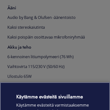
Ääni
Audio by Bang & Olufsen -äänentoisto
Kaksi stereokaiutinta
Kaksi poispäin osoittavaa mikrofoniryhmää
Akku ja teho
6-kennoinen litiumpolymeeri (76 Wh)
Vaihtovirta 115/230 V (50/60 Hz)
Ulostulo 65W
Mitat ja paino
Käytämme evästeitä sivuillamme
35.87 cm x 25.1 cm x 1.92 cm
Käytämme evästeitä varmistaaksemme
n. 1.76 kg