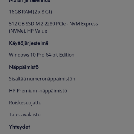
16GB RAM (2 x 8 Gt)
512 GB SSD M.2 2280 PCIe - NVM Express
(NVMe), HP Value
Käyttöjärjestelmä
Windows 10 Pro 64-bit Edition
Näppäimistö
Sisältää numeronäppäimistön
HP Premium -näppäimistö
Roiskesuojattu
Taustavalaistu
Yhteydet