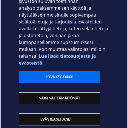
sivuston sujuvan toiminnan,
Takuu
analysoidaksemme sen käyttöä ja
näyttääksemme sinulle sopivampaa
36 kk
sisältöä, etuja ja tarjouksia. Evästeiden
avulla kerättyjä tietoja, kuten selaintietoja
ja ostotietoja, voidaan jakaa
kumppaneillemme suostumuksesi
mukaan. Voit muuttaa valintojasi milloin
tahansa.
Lue lisää tietosuojasta ja
Elisa.fi
evästeistä.
Elisa Oyj
HYVÄKSY KAIKKI
Elisan myymälät
VAIN VÄLTTÄMÄTTÖMÄT
Yhteystiedot
EVÄSTEASETUKSET