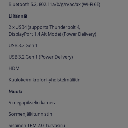
Bluetooth 5.2, 802.11a/b/g/n/ac/ax (Wi-Fi 6E)
Liitännät
2 x USB4 (supports Thunderbolt 4,
DisplayPort 1.4 Alt Mode) (Power Delivery)
USB 3.2 Gen 1
USB 3.2 Gen 1 (Power Delivery)
HDMI
Kuuloke/mikrofoni-yhdistelmäliitin
Muuta
5 megapikselin kamera
Sormenjälkitunnistin
Sisäinen TPM 2.0 -turvasiru