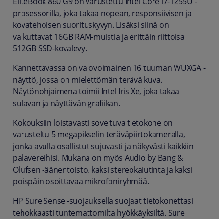
EliteBook 860 G9 on varustettu Intel Core i7-1255U -
prosessorilla, joka takaa nopean, responsiivisen ja
kovatehoisen suorituskyvyn. Lisäksi siinä on
vaikuttavat 16GB RAM-muistia ja erittäin riittoisa
512GB SSD-kovalevy.
Kannettavassa on valovoimainen 16 tuuman WUXGA -
näyttö, jossa on mielettömän terävä kuva.
Näytönohjaimena toimii Intel Iris Xe, joka takaa
sulavan ja näyttävän grafiikan.
Kokouksiin loistavasti soveltuva tietokone on
varusteltu 5 megapikselin teräväpiirtokameralla,
jonka avulla osallistut sujuvasti ja näkyvästi kaikkiin
palavereihisi. Mukana on myös Audio by Bang &
Olufsen -äänentoisto, kaksi stereokaiutinta ja kaksi
poispäin osoittavaa mikrofoniryhmää.
HP Sure Sense -suojauksella suojaat tietokonettasi
tehokkaasti tuntemattomilta hyökkäyksiltä. Sure