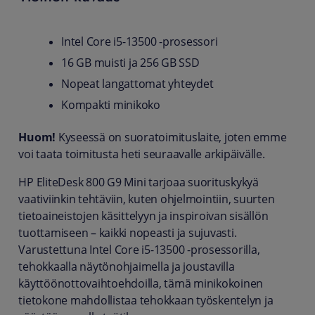
Intel Core i5-13500 -prosessori
16 GB muisti ja 256 GB SSD
Nopeat langattomat yhteydet
Kompakti minikoko
Huom!
Kyseessä on suoratoimituslaite, joten emme
voi taata toimitusta heti seuraavalle arkipäivälle.
HP EliteDesk 800 G9 Mini tarjoaa suorituskykyä
vaativiinkin tehtäviin, kuten ohjelmointiin, suurten
tietoaineistojen käsittelyyn ja inspiroivan sisällön
tuottamiseen – kaikki nopeasti ja sujuvasti.
Varustettuna Intel Core i5-13500 -prosessorilla,
tehokkaalla näytönohjaimella ja joustavilla
käyttöönottovaihtoehdoilla, tämä minikokoinen
tietokone mahdollistaa tehokkaan työskentelyn ja