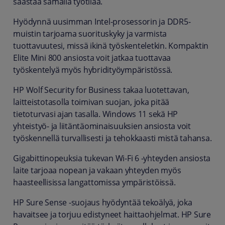
säästää samalla työtilaa.
Hyödynnä uusimman Intel-prosessorin ja DDR5-
muistin tarjoama suorituskyky ja varmista
tuottavuutesi, missä ikinä työskenteletkin. Kompaktin
Elite Mini 800 ansiosta voit jatkaa tuottavaa
työskentelyä myös hybridityöympäristössä.
HP Wolf Security for Business takaa luotettavan,
laitteistotasolla toimivan suojan, joka pitää
tietoturvasi ajan tasalla. Windows 11 sekä HP
yhteistyö- ja liitäntäominaisuuksien ansiosta voit
työskennellä turvallisesti ja tehokkaasti mistä tahansa.
Gigabittinopeuksia tukevan Wi-Fi 6 -yhteyden ansiosta
laite tarjoaa nopean ja vakaan yhteyden myös
haasteellisissa langattomissa ympäristöissä.
HP Sure Sense -suojaus hyödyntää tekoälyä, joka
havaitsee ja torjuu edistyneet haittaohjelmat. HP Sure