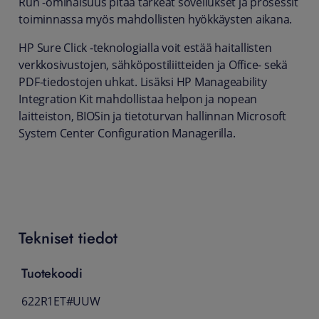
Run -ominaisuus pitää tärkeät sovellukset ja prosessit
toiminnassa myös mahdollisten hyökkäysten aikana.
HP Sure Click -teknologialla voit estää haitallisten
verkkosivustojen, sähköpostiliitteiden ja Office- sekä
PDF-tiedostojen uhkat. Lisäksi HP Manageability
Integration Kit mahdollistaa helpon ja nopean
laitteiston, BIOSin ja tietoturvan hallinnan Microsoft
System Center Configuration Managerilla.
Tekniset tiedot
Tuotekoodi
622R1ET#UUW