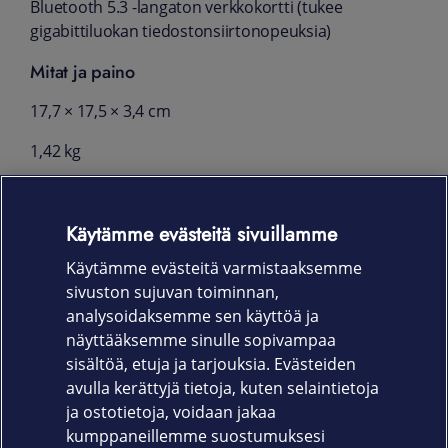
Bluetooth 5.3 -langaton verkkokortti (tukee
gigabittiluokan tiedostonsiirtonopeuksia)
Mitat ja paino
17,7 × 17,5 × 3,4 cm
1,42 kg
Ääni
Käytämme evästeitä sivuillamme
Realtek ALC3252 -koodekki
Käytämme evästeitä varmistaaksemme
Yleisääniliitäntä CTIA- ja OMTP-kuuloketuella
sivuston sujuvan toiminnan,
Takuu:
analysoidaksemme sen käyttöä ja
näyttääksemme sinulle sopivampaa
36 kk (On-site -takuu)
sisältöä, etuja ja tarjouksia. Evästeiden
avulla kerättyjä tietoja, kuten selaintietoja
ja ostotietoja, voidaan jakaa
kumppaneillemme suostumuksesi