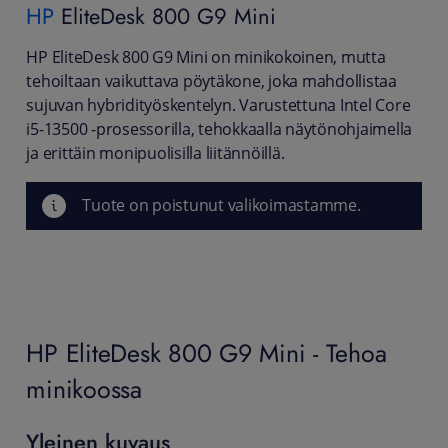
HP
EliteDesk 800 G9 Mini
HP EliteDesk 800 G9 Mini on minikokoinen, mutta
tehoiltaan vaikuttava pöytäkone, joka mahdollistaa
sujuvan hybridityöskentelyn. Varustettuna Intel Core
i5-13500 -prosessorilla, tehokkaalla näytönohjaimella
ja erittäin monipuolisilla liitännöillä.
Tuote on poistunut valikoimastamme.
HP EliteDesk 800 G9 Mini - Tehoa
minikoossa
Yleinen kuvaus