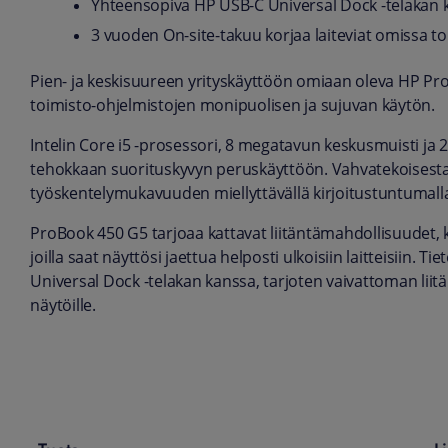
Yhteensopiva HP USB-C Universal Dock -telakan 
3 vuoden On-site-takuu korjaa laiteviat omissa toi
Pien- ja keskisuureen yrityskäyttöön omiaan oleva HP Pro
toimisto-ohjelmistojen monipuolisen ja sujuvan käytön.
Intelin Core i5 -prosessori, 8 megatavun keskusmuisti ja 2
tehokkaan suorituskyvyn peruskäyttöön. Vahvatekoisesta
työskentelymukavuuden miellyttävällä kirjoitustuntumall
ProBook 450 G5 tarjoaa kattavat liitäntämahdollisuudet, 
joilla saat näyttösi jaettua helposti ulkoisiin laitteisiin.
Universal Dock -telakan kanssa, tarjoten vaivattoman liitän
näytöille.