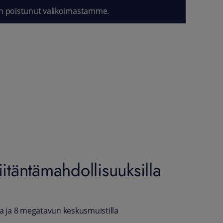
n poistunut valikoimastamme.
täntämahdollisuuksilla
la ja 8 megatavun keskusmuistilla