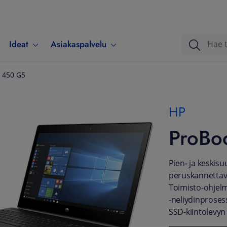
Ideat
Asiakaspalvelu
 450 G5
HP
ProBo
Pien- ja keskis
peruskannettava
Toimisto-ohjelma
-neliydinproses
SSD-kiintolevyn