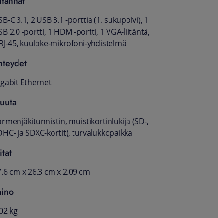
itännät
B-C 3.1, 2 USB 3.1 -porttia (1. sukupolvi), 1
B 2.0 -portti, 1 HDMI-portti, 1 VGA-liitäntä,
 RJ-45, kuuloke-mikrofoni-yhdistelmä
hteydet
igabit Ethernet
uuta
rmenjäkitunnistin, muistikortinlukija (SD-,
DHC- ja SDXC-kortit), turvalukkopaikka
itat
7.6 cm x 26.3 cm x 2.09 cm
aino
02 kg