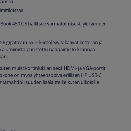
kanssa
mitiloissasi
Book 450 G5 hallitsee varmatoimisesti yleisimpien
56 gigatavun SSD -kiintolevy takaavat ketterän ja
 alumiinista puristettu näppäimistö kruunaa
aan.
kuten muistikortinlukijan sekä HDMI- ja VGA-portit
 Tietokone on myös yhteensopiva erillisen HP USB-C
tämahdollisuuden lisälaitteille kuten ulkoisille