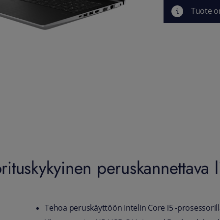
Tuote o
tuskykyinen peruskannettava lii
Tehoa peruskäyttöön Intelin Core i5 -prosessoril