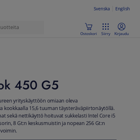
Svenska
English
Ostoskori
Siirry
Kirjaudu
ok 450 G5
uureen yrityskäyttöön omiaan oleva
 kookkaalla 15,6 tuuman täysteräväpiirtonäytöllä.
t sekä nettikäyttö hoituvat sukkelasti Intel Core i5
sorin, 8 Gt:n keskusmuistin ja nopean 256 Gt:n
 voimin.