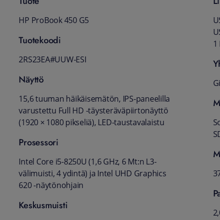
Tuote
Li
HP ProBook 450 G5
US
US
Tuotekoodi
1
2RS23EA#UUW-ESI
Y
Näyttö
G
15,6 tuuman häikäisemätön, IPS-paneelilla
M
varustettu Full HD -täysteräväpiirtonäyttö
(1920 × 1080 pikseliä), LED-taustavalaistu
So
S
Prosessori
M
Intel Core i5-8250U (1,6 GHz, 6 Mt:n L3-
välimuisti, 4 ydintä) ja Intel UHD Graphics
3
620 -näytönohjain
P
Keskusmuisti
2,