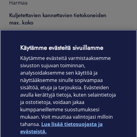
Harmaa
Kuljetettavien kannettavien tietokoneiden
max. koko
16 tuumaa
Paino
Käytämme evästeitä sivuillamme
Käytämme evästeitä varmistaaksemme
510 g
sivuston sujuvan toiminnan,
Takuu
analysoidaksemme sen käyttöä ja
näyttääksemme sinulle sopivampaa
12 kk
sisältöä, etuja ja tarjouksia. Evästeiden
avulla kerättyjä tietoja, kuten selaintietoja
ja ostotietoja, voidaan jakaa
kumppaneillemme suostumuksesi
mukaan. Voit muuttaa valintojasi milloin
tahansa.
Lue lisää tietosuojasta ja
Elisa.fi
evästeistä.