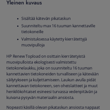
Yleinen kuvaus
Sisältää kätevän pikataskun
Suunniteltu max 16 tuuman kannettaville
tietokoneille
Valmistuksessa käytetty kierrätettyjä
muovipulloja
HP Renew Topload on osittain kierrätetyistä
muovipulloista ekologisesti valmistettu
tietokonelaukku, joka on suunniteltu 16 tuuman
kannettavien tietokoneiden turvalliseen ja kätevään
säilytykseen ja kuljettamiseen. Laukun avulla pidät
kannettavan tietokoneen, sen oheislaitteet ja muut
henkilökohtaiset esineesi turvassa vedenpitävän ja
kuivana pysyvän materiaalin ansiosta.
Nopeasti käsillä olevan pikataskun ansiosta nappaat