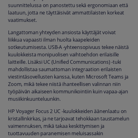
suunnittelussa on panostettu sekä ergonomiaan että
laatuun, jotta ne täyttäisivät ammattilaisten korkeat
vaatimukset.
Langattoman yhteyden ansiosta käyttäjät voivat
liikkua vapaasti ilman huolta kaapeleiden
sotkeutumisesta. USB-A -yhteensopivuus tekee näistä
kuulokkeista monipuolisen vaihtoehdon erilaisille
laitteille. Lisäksi UC (Unified Communications) -tuki
mahdollistaa saumattoman integraation erilaisten
viestintäsovellusten kanssa, kuten Microsoft Teams ja
Zoom, mikä tekee niistä ihanteellisen valinnan niin
työpäivän aikaiseen kommunikointiin kuin vapaa-ajan
musiikinkuunteluunkin.
HP Voyager Focus 2 UC -kuulokkeiden äänenlaatu on
kristallinkirkas, ja ne tarjoavat tehokkaan taustamelun
vaimennuksen, mikä takaa keskittymisen ja
tuottavuuden paranemisen meluisassakin