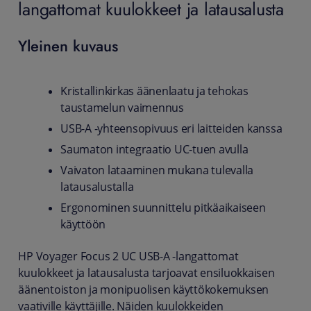
langattomat kuulokkeet ja latausalusta
Yleinen kuvaus
Kristallinkirkas äänenlaatu ja tehokas
taustamelun vaimennus
USB-A -yhteensopivuus eri laitteiden kanssa
Saumaton integraatio UC-tuen avulla
Vaivaton lataaminen mukana tulevalla
latausalustalla
Ergonominen suunnittelu pitkäaikaiseen
käyttöön
HP Voyager Focus 2 UC USB-A -langattomat
kuulokkeet ja latausalusta tarjoavat ensiluokkaisen
äänentoiston ja monipuolisen käyttökokemuksen
vaativille käyttäjille. Näiden kuulokkeiden