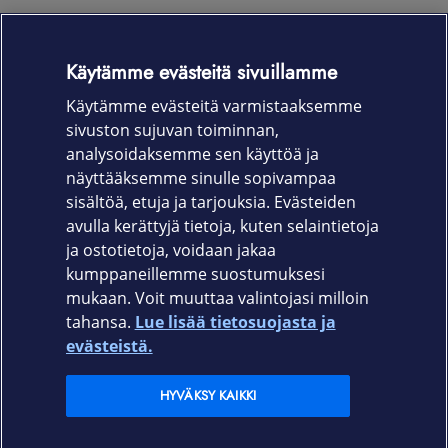
712 g
Akku
Käytämme evästeitä sivuillamme
Käytämme evästeitä varmistaaksemme
560 mAh, 40 tuntia
sivuston sujuvan toiminnan,
Takuu
analysoidaksemme sen käyttöä ja
näyttääksemme sinulle sopivampaa
12 kk
sisältöä, etuja ja tarjouksia. Evästeiden
avulla kerättyjä tietoja, kuten selaintietoja
ja ostotietoja, voidaan jakaa
kumppaneillemme suostumuksesi
mukaan. Voit muuttaa valintojasi milloin
tahansa.
Lue lisää tietosuojasta ja
Elisa.fi
evästeistä.
Elisa Oyj
HYVÄKSY KAIKKI