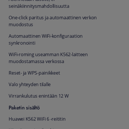
seinäkiinnitysmahdollisuutta
One-click paritus ja automaattinen verkon
muodostus
Automaattinen WiFi-konfiguraation
synkronointi
WiFi-roming useamman K562-laitteen
muodostamassa verkossa
Reset- ja WPS-painikkeet
Valo yhteyden tilalle
Virrankulutus enintään 12 W
Paketin sisältö
Huawei K562 WiFi 6 -reititin