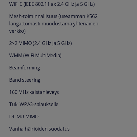
WiFi 6 (IEEE 802.11 ax 2.4 GHz ja 5 GHz)
Mesh-toiminnallisuus (useamman K562
langattomasti muodostama yhtenäinen
verkko)
2×2 MIMO (2.4 GHz ja 5 GHz)
WMM (WiFi MultiMedia)
Beamforming
Band steering
160 MHz kaistanleveys
Tuki WPA3-salaukselle
DL MU MIMO
Vanha häiriöiden suodatus