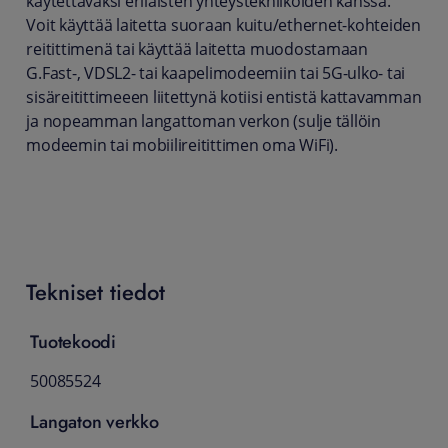
käytettäväksi erilaisten yhteystekniikoiden kanssa.
Voit käyttää laitetta suoraan kuitu/ethernet-kohteiden
reitittimenä tai käyttää laitetta muodostamaan
G.Fast-, VDSL2- tai kaapelimodeemiin tai 5G-ulko- tai
sisäreitittimeeen liitettynä kotiisi entistä kattavamman
ja nopeamman langattoman verkon (sulje tällöin
modeemin tai mobiilireitittimen oma WiFi).
Tekniset tiedot
Tuotekoodi
50085524
Langaton verkko