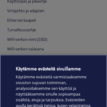
Käyttöopas ja pikaohje
Virtajohto ja adapteri
Ethernet-kaapeli
Turvallisuusohje
WiFi-verkon nimi (SSID)
WiFi-verkon salasana
Mitat
Käytämme evästeitä sivuillamme
117 x 117 x 146 mm
Käytämme evästeitä varmistaaksemme
700 g
sivuston sujuvan toiminnan,
Takuu
analysoidaksemme sen käyttöä ja
näyttääksemme sinulle sopivampaa
Valmistajan myöntämä 24 kk takuu
sisältöä, etuja ja tarjouksia. Evästeiden
avulla kerättyjä tietoja, kuten selaintietoja