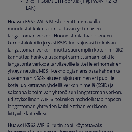
3 kpl 1 Gbit/s ETH-porttia (1 kpl WAN + 2 kpl
LAN)
Huawei K562 WiFi6 Mesh -reitittimen avulla
muodostat koko kodin kattavan yhtenäisen
langattoman verkon. Huoneistoalaltaan pieneen
kerrostalokotiin jo yksi K562 luo sujuvasti toimivan
langattoman verkon, mutta suurempiin koteihin näitä
kannattaa hankkia useampi varmistamaan kaikille
langatonta verkkoa tarvitseville laitteille erinomainen
yhteys nettiin. MESH-teknologian ansiosta kahden tai
useamman K562-laitteen sijoittaminen eri puolille
kotia luo kattavan yhdellä verkon nimellä (SSID) ja
salasanalla toimivan yhtenäisen langattoman verkon.
Edistyksellinen WiFi 6 -tekniikka mahdollistaa nopean
langattoman yhteyden kaikille tähän verkkoon
liittyville laitteillesi.
Huawei K562 WiFi 6 -reitin sopii käytettäväksi