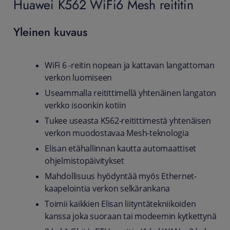
Huawei K562 WiFi6 Mesh reititin
Yleinen kuvaus
WiFi 6 -reitin nopean ja kattavan langattoman
verkon luomiseen
Useammalla reitittimellä yhtenäinen langaton
verkko isoonkin kotiin
Tukee useasta K562-reitittimestä yhtenäisen
verkon muodostavaa Mesh-teknologia
Elisan etähallinnan kautta automaattiset
ohjelmistopäivitykset
Mahdollisuus hyödyntää myös Ethernet-
kaapelointia verkon selkärankana
Toimii kaikkien Elisan liityntätekniikoiden
kanssa joka suoraan tai modeemin kytkettynä