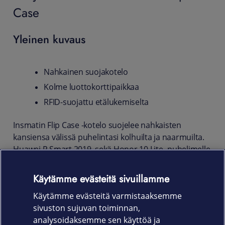
Case
Yleinen kuvaus
Nahkainen suojakotelo
Kolme luottokorttipaikkaa
RFID-suojattu etälukemiselta
Insmatin Flip Case -kotelo suojelee nahkaisten
kansiensa välissä puhelintasi kolhuilta ja naarmuilta.
Huawei P Smart 2019, sekä Honor 10 Lite -puhelimelle
räätälöity suojakotelo kuljettaa mukanaan lisäksi
luottokortit ja pikkulappuset - ekstraturvallisesti.
Käytämme evästeitä sivuillamme
Korttipaikat on nimittäin RFID-suojattu
Käytämme evästeitä varmistaaksemme
etälukemiselta.
sivuston sujuvan toiminnan,
Tuotekoodi
analysoidaksemme sen käyttöä ja