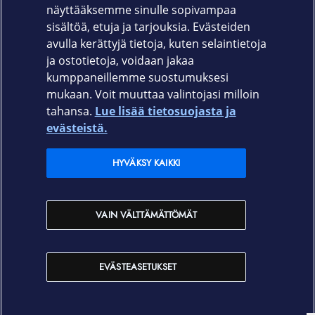
näyttääksemme sinulle sopivampaa
650-2721
sisältöä, etuja ja tarjouksia. Evästeiden
avulla kerättyjä tietoja, kuten selaintietoja
ja ostotietoja, voidaan jakaa
kumppaneillemme suostumuksesi
mukaan. Voit muuttaa valintojasi milloin
tahansa.
Lue lisää tietosuojasta ja
Elisa.fi
evästeistä.
Elisa Oyj
HYVÄKSY KAIKKI
Elisan myymälät
VAIN VÄLTTÄMÄTTÖMÄT
Yhteystiedot
EVÄSTEASETUKSET
Käyttöehdot
Sopimusehdot
Tietosuojakäytäntö
Evästeasetukset
Tekijänoikeudet © 2026 Elisa Oyj. Kaikki oikeudet pidätetään.