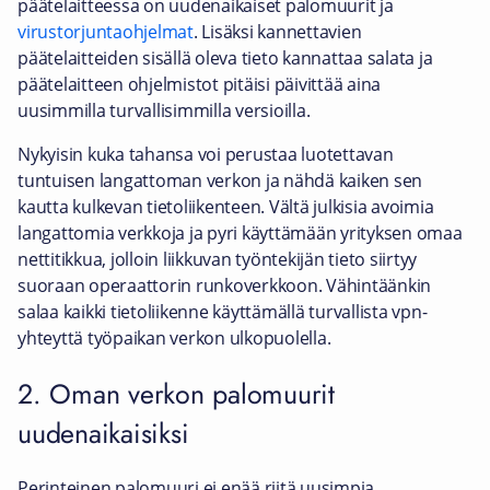
päätelaitteessa on uudenaikaiset palomuurit ja
virustorjuntaohjelmat
. Lisäksi kannettavien
päätelaitteiden sisällä oleva tieto kannattaa salata ja
päätelaitteen ohjelmistot pitäisi päivittää aina
uusimmilla turvallisimmilla versioilla.
Nykyisin kuka tahansa voi perustaa luotettavan
tuntuisen langattoman verkon ja nähdä kaiken sen
kautta kulkevan tietoliikenteen. Vältä julkisia avoimia
langattomia verkkoja ja pyri käyttämään yrityksen omaa
nettitikkua, jolloin liikkuvan työntekijän tieto siirtyy
suoraan operaattorin runkoverkkoon. Vähintäänkin
salaa kaikki tietoliikenne käyttämällä turvallista vpn-
yhteyttä työpaikan verkon ulkopuolella.
2. Oman verkon palomuurit
uudenaikaisiksi
Perinteinen palomuuri ei enää riitä uusimpia