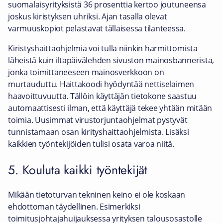
suomalaisyrityksistä 36 prosenttia kertoo joutuneensa
joskus kiristyksen uhriksi. Ajan tasalla olevat
varmuuskopiot pelastavat tällaisessa tilanteessa.
Kiristyshaittaohjelmia voi tulla niinkin harmittomista
läheistä kuin iltapäivälehden sivuston mainosbannerista,
jonka toimittaneeseen mainosverkkoon on
murtauduttu. Haittakoodi hyödyntää nettiselaimen
haavoittuvuutta. Tällöin käyttäjän tietokone saastuu
automaattisesti ilman, että käyttäjä tekee yhtään mitään
toimia. Uusimmat virustorjuntaohjelmat pystyvät
tunnistamaan osan kirityshaittaohjelmista. Lisäksi
kaikkien työntekijöiden tulisi osata varoa niitä.
5. Kouluta kaikki työntekijät
Mikään tietoturvan tekninen keino ei ole koskaan
ehdottoman täydellinen. Esimerkiksi
toimitusjohtajahuijauksessa yrityksen talousosastolle