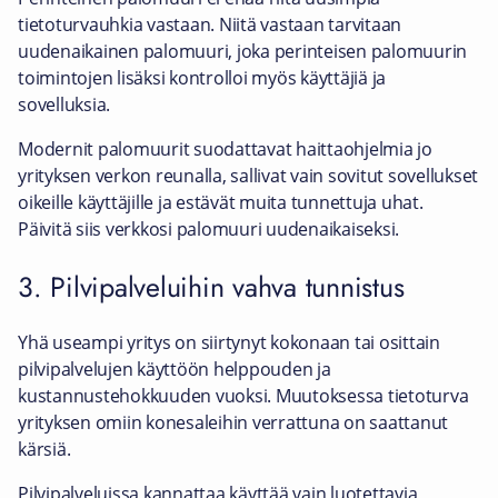
tietoturvauhkia vastaan. Niitä vastaan tarvitaan
uudenaikainen palomuuri, joka perinteisen palomuurin
toimintojen lisäksi kontrolloi myös käyttäjiä ja
sovelluksia.
Modernit palomuurit suodattavat haittaohjelmia jo
yrityksen verkon reunalla, sallivat vain sovitut sovellukset
oikeille käyttäjille ja estävät muita tunnettuja uhat.
Päivitä siis verkkosi palomuuri uudenaikaiseksi.
3. Pilvipalveluihin vahva tunnistus
Yhä useampi yritys on siirtynyt kokonaan tai osittain
pilvipalvelujen käyttöön helppouden ja
kustannustehokkuuden vuoksi. Muutoksessa tietoturva
yrityksen omiin konesaleihin verrattuna on saattanut
kärsiä.
Pilvipalveluissa kannattaa käyttää vain luotettavia