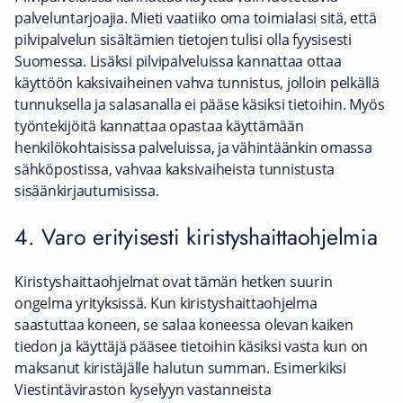
palveluntarjoajia. Mieti vaatiiko oma toimialasi sitä, että
pilvipalvelun sisältämien tietojen tulisi olla fyysisesti
Suomessa. Lisäksi pilvipalveluissa kannattaa ottaa
käyttöön kaksivaiheinen vahva tunnistus, jolloin pelkällä
tunnuksella ja salasanalla ei pääse käsiksi tietoihin. Myös
työntekijöitä kannattaa opastaa käyttämään
henkilökohtaisissa palveluissa, ja vähintäänkin omassa
sähköpostissa, vahvaa kaksivaiheista tunnistusta
sisäänkirjautumisissa.
4. Varo erityisesti kiristyshaittaohjelmia
Kiristyshaittaohjelmat ovat tämän hetken suurin
ongelma yrityksissä. Kun kiristyshaittaohjelma
saastuttaa koneen, se salaa koneessa olevan kaiken
tiedon ja käyttäjä pääsee tietoihin käsiksi vasta kun on
maksanut kiristäjälle halutun summan. Esimerkiksi
Viestintäviraston kyselyyn vastanneista