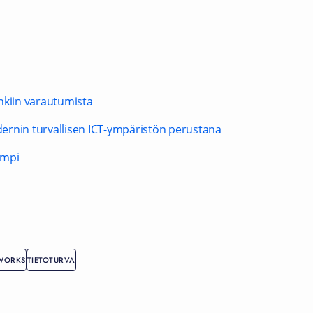
hkiin varautumista
ernin turvallisen ICT-ympäristön perustana
empi
TWORKS
TIETOTURVA