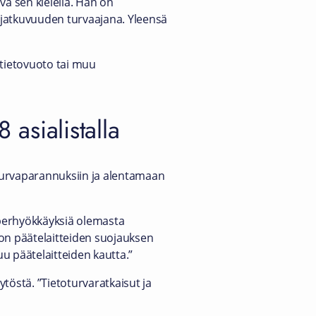
a sen kielellä. Hän on
 jatkuvuuden turvaajana. Yleensä
n tietovuoto tai muu
 asialistalla
toturvaparannuksiin ja alentamaan
yberhyökkäyksiä olemasta
 on päätelaitteiden suojauksen
 päätelaitteiden kautta.”
ytöstä. ”Tietoturvaratkaisut ja