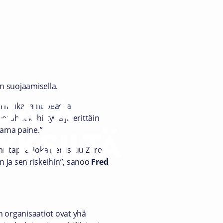
n suojaamisella.
 DATA
syä mukana nopeassa
ruhat kehittyviä ja erittäin
KSILTÄ
tama paine.”
mistapaa, joka perustuu Zero
n ja sen riskeihin”, sanoo
Fred
n organisaatiot ovat yhä