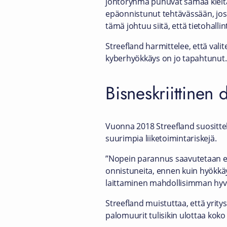
johtoryhmä puhuvat samaa kieltä.
epäonnistunut tehtävässään, jos 
tämä johtuu siitä, että tietohalli
Streefland harmittelee, että valit
kyberhyökkäys on jo tapahtunut.
Bisneskriittinen 
Vuonna 2018 Streefland suosittele
suurimpia liiketoimintariskejä.
”Nopein parannus saavutetaan en
onnistuneita, ennen kuin hyökkäy
laittaminen mahdollisimman hyvä
Streefland muistuttaa, että yritys
palomuurit tulisikin ulottaa koko t