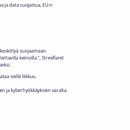
ua ja data suojattua, EU:n
a keskittyä suojaamaan
tavilla keinoilla.“, Streefland
eksi.
taa siellä liikkuu.
en ja kyberhyökkäyksien varalta.