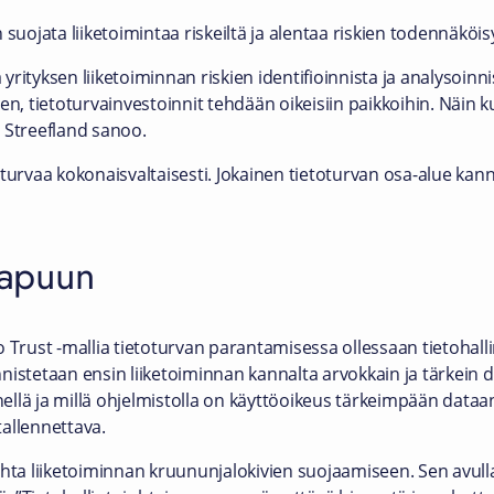
suojata liiketoimintaa riskeiltä ja alentaa riskien todennäköis
rityksen liiketoiminnan riskien identifioinnista ja analysoinnis
en, tietoturvainvestoinnit tehdään oikeisiin paikkoihin. Näin 
Streefland sanoo.
turvaa kokonaisvaltaisesti. Jokainen tietoturvan osa-alue kanna
i apuun
o Trust -mallia tietoturvan parantamisessa ollessaan tietohall
nistetaan ensin liiketoiminnan kannalta arvokkain ja tärkein 
enellä ja millä ohjelmistolla on käyttöoikeus tärkeimpään dataa
tallennettava.
hta liiketoiminnan kruununjalokivien suojaamiseen. Sen avulla