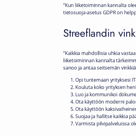
“Kun liiketoiminnan kannalta olee
tietosuoja-asetus GDPR on helppo 
Streeflandin vin
”Kaikkia mahdollisia uhkia vasta
liiketoiminnan kannalta tärkeimmä
sanoo ja antaa seitsemän vinkkiä,
Opi tuntemaan yrityksesi IT-y
Kouluta koko yrityksen henki
Luo ja kommunikoi dokument
Ota käyttöön moderni palom
Ota käyttöön kaksivaiheine
Suojaa ja hallitse kaikkia pää
Varmista pilvipalveluissa ol