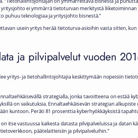
 ”Tietohallintojohtajan on ymmärrettävä bisnestä ja puhuttav
yritysjohto ei ymmärrä tietoturvan merkitystä liiketoiminnan
nto puhuu teknologiaa ja yritysjohto bisnestä.”
ettavan usein yritys herää tietoturva-asioihin vasta sitten, ku
data ja pilvipalvelut vuoden 2018
e yritys- ja tietohallintojohtajia keskittymään nopeisiin tie
naltaehkäisevällä strategialla, jonka tavoitteena on estää k
ksillä on vaikutuksia. Ennaltaehkäisevän strategian alkupiste
än kuntoon. Peräti 81 prosenttia kyberhyökkäyksistä tapahtuu
 on itse vastuussa kaikesta datasta pilvipalveluissa ja datan kä
ietoverkkoon, päätelaitteisiin ja pilvipalveluihin.”