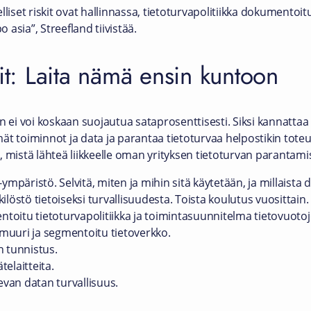
lliset riskit ovat hallinnassa, tietoturvapolitiikka dokumentoit
asia”, Streefland tiivistää.
kit: Laita nämä ensin kuntoon
an ei voi koskaan suojautua sataprosenttisesti. Siksi kannatta
t toiminnot ja data ja parantaa tietoturvaa helpostikin toteutet
 mistä lähteä liikkeelle oman yrityksen tietoturvan parantamis
mpäristö. Selvitä, miten ja mihin sitä käytetään, ja millaista da
löstö tietoiseksi turvallisuudesta. Toista koulutus vuosittain.
oitu tietoturvapolitiikka ja toimintasuunnitelma tietovuotoj
uuri ja segmentoitu tietoverkko.
n tunnistus.
telaitteita.
evan datan turvallisuus.