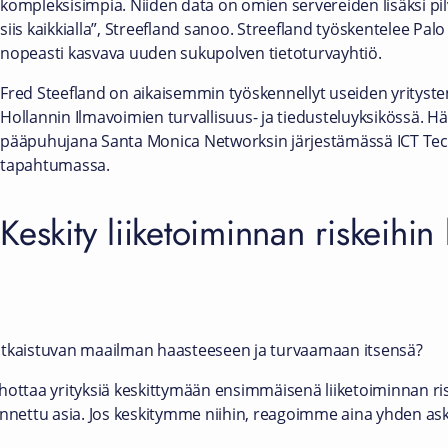
kompleksisimpia. Niiden data on omien servereiden lisäksi pilvi
siis kaikkialla”, Streefland sanoo. Streefland työskentelee Pal
nopeasti kasvava uuden sukupolven tietoturvayhtiö.
Fred Steefland on aikaisemmin työskennellyt useiden yrityste
Hollannin Ilmavoimien turvallisuus- ja tiedusteluyksikössä. H
pääpuhujana Santa Monica Networksin järjestämässä ICT Tec
tapahtumassa.
Keskity liiketoiminnan riskeihi
utkaistuvan maailman haasteeseen ja turvaamaan itsensä?
hottaa yrityksiä keskittymään ensimmäisenä liiketoiminnan ri
annettu asia. Jos keskitymme niihin, reagoimme aina yhden ask