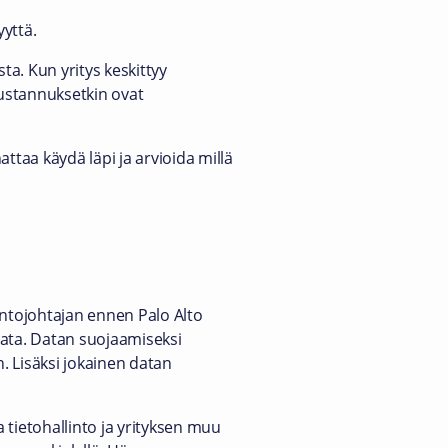
yyttä.
ta. Kun yritys keskittyy
kustannuksetkin ovat
ttaa käydä läpi ja arvioida millä
intojohtajan ennen Palo Alto
data. Datan suojaamiseksi
n. Lisäksi jokainen datan
 tietohallinto ja yrityksen muu