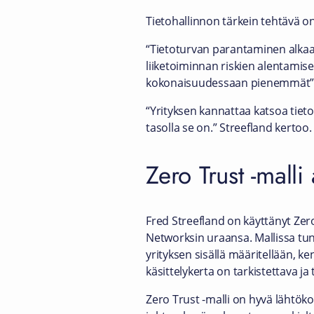
Tietohallinnon tärkein tehtävä on 
“Tietoturvan parantaminen alkaa y
liiketoiminnan riskien alentamise
kokonaisuudessaan pienemmät” 
“Yrityksen kannattaa katsoa tieto
tasolla se on.” Streefland kertoo.
Zero Trust -mall
Fred Streefland on käyttänyt Zer
Networksin uraansa. Mallissa tun
yrityksen sisällä määritellään, k
käsittelykerta on tarkistettava ja 
Zero Trust -malli on hyvä lähtöko