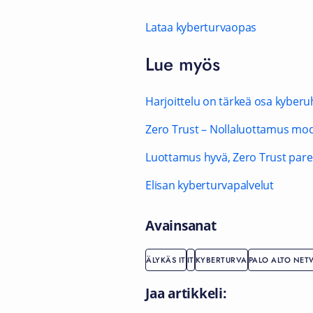
Lataa kyberturvaopas
Lue myös
Harjoittelu on tärkeä osa kyberu
Zero Trust – Nollaluottamus mod
Luottamus hyvä, Zero Trust par
Elisan kyberturvapalvelut
Avainsanat
ÄLYKÄS IT
IT
KYBERTURVA
PALO ALTO NE
Jaa artikkeli: