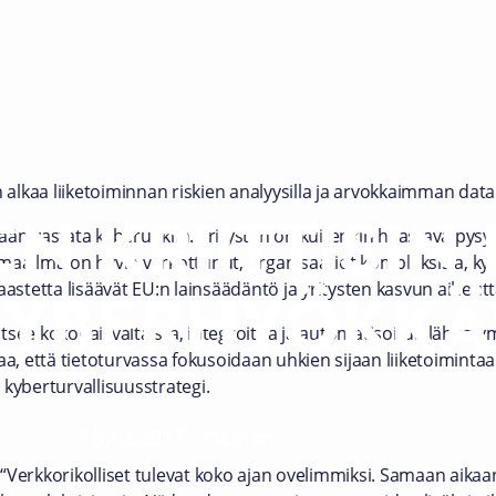
lkaa liiketoiminnan riskien analyysilla ja arvokkaimman data
EN KRIITTISIN
yään vastata kyberuhkiin. Yritysten on kuitenkin haastava py
maailma on hyvin verkottunut, organisaatiot kompleksisia, kybe
YBERHYÖKKÄY
aastetta lisäävät EU:n lainsäädäntö ja yritysten kasvun aiheut
tsee kokonaisvaltaista, integroitua ja automatisoitua lähesty
aa, että tietoturvassa fokusoidaan uhkien sijaan liiketoimintaa
kyberturvallisuusstrategi.
15.12.2017
-
Yleinen
“Verkkorikolliset tulevat koko ajan ovelimmiksi. Samaan aikaa