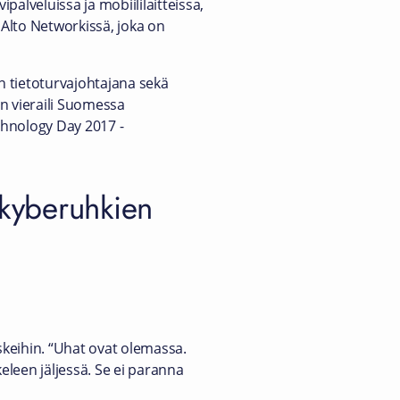
palveluissa ja mobiililaitteissa,
o Alto Networkissä, joka on
n tietoturvajohtajana sekä
än vieraili Suomessa
hnology Day 2017 -
n kyberuhkien
skeihin. “Uhat ovat olemassa.
eleen jäljessä. Se ei paranna