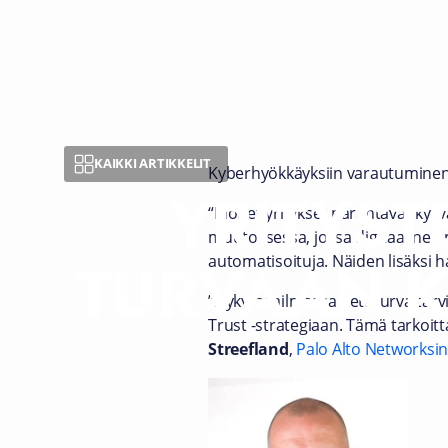
KAIKKI ARTIKKELIT
Kyberhyökkäyksiin varautuminen a
YRITYST
“Monet yritykset parantavat kyk
muutoksessa, jossa digitaalinen 
TURVAAN K
automatisoituja. Näiden lisäksi h
”Nykymaailmassa tietoturva tarvi
Trust -strategiaan. Tämä tarkoitt
Streefland
,
Palo Alto Networksin