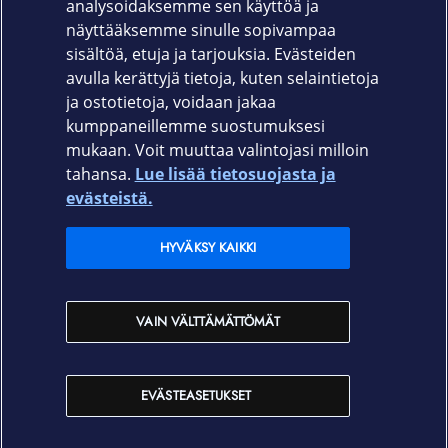
Takuu
analysoidaksemme sen käyttöä ja
näyttääksemme sinulle sopivampaa
24 kk
sisältöä, etuja ja tarjouksia. Evästeiden
avulla kerättyjä tietoja, kuten selaintietoja
ja ostotietoja, voidaan jakaa
kumppaneillemme suostumuksesi
mukaan. Voit muuttaa valintojasi milloin
tahansa.
Lue lisää tietosuojasta ja
Elisa.fi
evästeistä.
Elisa Oyj
HYVÄKSY KAIKKI
Elisan myymälät
VAIN VÄLTTÄMÄTTÖMÄT
Yhteystiedot
EVÄSTEASETUKSET
Käyttöehdot
Sopimusehdot
Tietosuojakäytäntö
Evästeasetukset