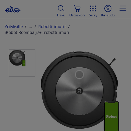
Haku
Ostoskori
Siirry
Kirjaudu
Yrityksille
Robotti-imurit
iRobot Roomba j7+ -robotti-imuri