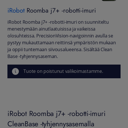
iRobot
Roomba j7+ -robotti-imuri
iRobot Roomba j7+ -robotti-imuri on suunniteltu
menestymään ainutlaatuisissa ja vaikeissa
olosuhteissa. PrecisionVision-navigoinnin avulla se
pystyy mukauttamaan reittinsä ympäristön mukaan
ja oppii tuntemaan siivousalueensa. Sisältää Clean
Base -tyhjennysaseman.
Tuote on poistunut valikoimastamme.
iRobot Roomba j7+ -robotti-imuri
CleanBase -tyhjennysasemalla