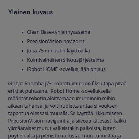
Yleinen kuvaus
Clean Base-tyhjennysasema
PrecisionVision-navigointi
Jopa 75 minuutin käyttöaika
Kolmivaiheinen siivousjärjestelmä
iRobot HOME -sovellus, ääniohjaus
iRobot Roomba j7+ -robotti-imuri on fiksu tapa pitää
eri tilat puhtaana. iRobot Home -sovelluksella
määrität robotin aloittamaan imuroinnin mihin
aikaan tahansa, ja voit huoletta antaa siivouksen
tapahtua olessasi muualla. Se käyttää liikkumiseen
PrecisionVision-navigointia ja siivoaa kätevästi kaikki
ylimääräiset murut vaikeistakin paikoista, kuten
pöytien alta ja pienistä nurkista. Imuri tunnistaa ja