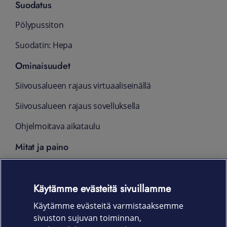
Suodatus
Pölypussiton
Suodatin: Hepa
Ominaisuudet
Siivousalueen rajaus virtuaaliseinällä
Siivousalueen rajaus sovelluksella
Ohjelmoitava aikataulu
Mitat ja paino
33,8 x 33,9 x 8,7 cm 3.4 kg
Muuta
Käytämme evästeitä sivuillamme
Käytämme evästeitä varmistaaksemme
Clean Base -tyhjennysasema
sivuston sujuvan toiminnan,