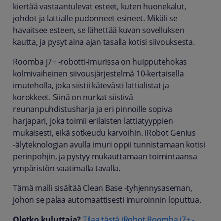
kiertää vastaantulevat esteet, kuten huonekalut,
johdot ja lattialle pudonneet esineet. Mikäli se
havaitsee esteen, se lähettää kuvan sovelluksen
kautta, ja pysyt aina ajan tasalla kotisi siivouksesta.
Roomba j7+ -robotti-imurissa on huipputehokas
kolmivaiheinen siivousjärjestelmä 10-kertaisella
imuteholla, joka siistii kätevästi lattialistat ja
korokkeet. Siinä on nurkat siistivä
reunanpuhdistusharja ja eri pinnoille sopiva
harjapari, joka toimii erilaisten lattiatyyppien
mukaisesti, eikä sotkeudu karvoihin. iRobot Genius
-älyteknologian avulla imuri oppii tunnistamaan kotisi
perinpohjin, ja pystyy mukauttamaan toimintaansa
ympäristön vaatimalla tavalla.
Tämä malli sisältää Clean Base -tyhjennysaseman,
johon se palaa automaattisesti imuroinnin loputtua.
Oletko kuluttaja?
Tilaa tästä iRobot Roomba j7+ -