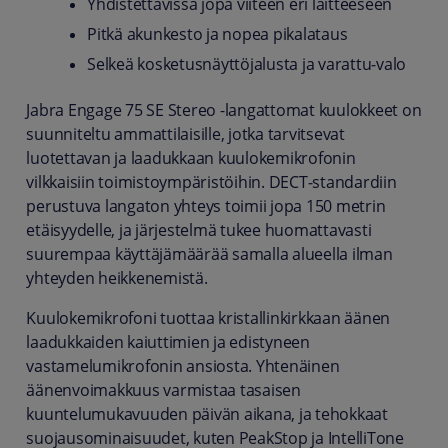
Yhdistettävissä jopa viiteen eri laitteeseen
Pitkä akunkesto ja nopea pikalataus
Selkeä kosketusnäyttöjalusta ja varattu‑valo
Jabra Engage 75 SE Stereo -langattomat kuulokkeet on
suunniteltu ammattilaisille, jotka tarvitsevat
luotettavan ja laadukkaan kuulokemikrofonin
vilkkaisiin toimistoympäristöihin. DECT‑standardiin
perustuva langaton yhteys toimii jopa 150 metrin
etäisyydelle, ja järjestelmä tukee huomattavasti
suurempaa käyttäjämäärää samalla alueella ilman
yhteyden heikkenemistä.
Kuulokemikrofoni tuottaa kristallinkirkkaan äänen
laadukkaiden kaiuttimien ja edistyneen
vastamelumikrofonin ansiosta. Yhtenäinen
äänenvoimakkuus varmistaa tasaisen
kuuntelumukavuuden päivän aikana, ja tehokkaat
suojausominaisuudet, kuten PeakStop ja IntelliTone