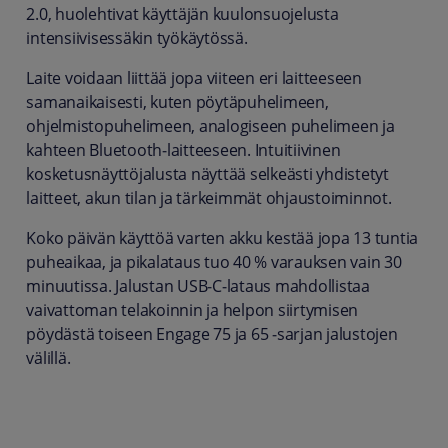
2.0, huolehtivat käyttäjän kuulonsuojelusta
intensiivisessäkin työkäytössä.
Laite voidaan liittää jopa viiteen eri laitteeseen
samanaikaisesti, kuten pöytäpuhelimeen,
ohjelmistopuhelimeen, analogiseen puhelimeen ja
kahteen Bluetooth‑laitteeseen. Intuitiivinen
kosketusnäyttöjalusta näyttää selkeästi yhdistetyt
laitteet, akun tilan ja tärkeimmät ohjaustoiminnot.
Koko päivän käyttöä varten akku kestää jopa 13 tuntia
puheaikaa, ja pikalataus tuo 40 % varauksen vain 30
minuutissa. Jalustan USB‑C‑lataus mahdollistaa
vaivattoman telakoinnin ja helpon siirtymisen
pöydästä toiseen Engage 75 ja 65 ‑sarjan jalustojen
välillä.