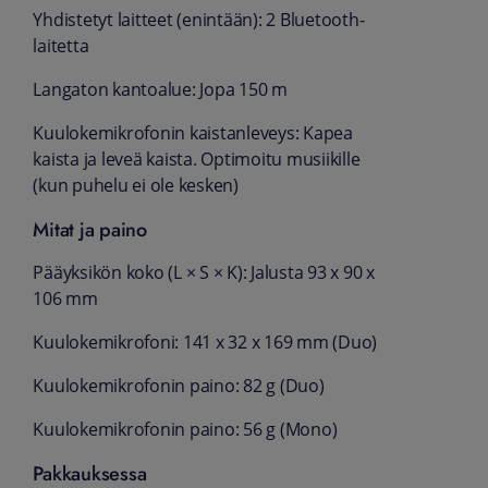
Yhdistetyt laitteet (enintään): 2 Bluetooth-
laitetta
Langaton kantoalue: Jopa 150 m
Kuulokemikrofonin kaistanleveys: Kapea
kaista ja leveä kaista. Optimoitu musiikille
(kun puhelu ei ole kesken)
Mitat ja paino
Pääyksikön koko (L × S × K): Jalusta 93 x 90 x
106 mm
Kuulokemikrofoni: 141 x 32 x 169 mm (Duo)
Kuulokemikrofonin paino: 82 g (Duo)
Kuulokemikrofonin paino: 56 g (Mono)
Pakkauksessa