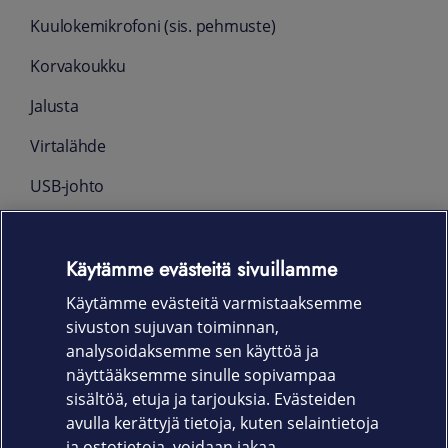
Kuulokemikrofoni (sis. pehmuste)
Korvakoukku
Jalusta
Virtalähde
USB-johto
Pöytäpuhelimen johto
Käytämme evästeitä sivuillamme
Ohjeet
Käytämme evästeitä varmistaaksemme
Pikaopas
sivuston sujuvan toiminnan,
Takuu
analysoidaksemme sen käyttöä ja
näyttääksemme sinulle sopivampaa
24 kk
sisältöä, etuja ja tarjouksia. Evästeiden
avulla kerättyjä tietoja, kuten selaintietoja
ja ostotietoja, voidaan jakaa