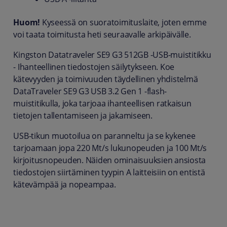
Huom!
Kyseessä on suoratoimituslaite, joten emme
voi taata toimitusta heti seuraavalle arkipäivälle.
Kingston Datatraveler SE9 G3 512GB -USB-muistitikku
- Ihanteellinen tiedostojen säilytykseen. Koe
kätevyyden ja toimivuuden täydellinen yhdistelmä
DataTraveler SE9 G3 USB 3.2 Gen 1 -flash-
muistitikulla, joka tarjoaa ihanteellisen ratkaisun
tietojen tallentamiseen ja jakamiseen.
USB-tikun muotoilua on paranneltu ja se kykenee
tarjoamaan jopa 220 Mt/s lukunopeuden ja 100 Mt/s
kirjoitusnopeuden. Näiden ominaisuuksien ansiosta
tiedostojen siirtäminen tyypin A laitteisiin on entistä
kätevämpää ja nopeampaa.