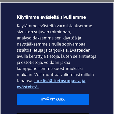
MacOS (v.10.15.x +)
Käytämme evästeitä sivuillamme
Linux (v. 4.4.x +)
Käytämme evästeitä varmistaaksemme
Chrome OS
sivuston sujuvan toiminnan,
Takuu
analysoidaksemme sen käyttöä ja
näyttääksemme sinulle sopivampaa
5 kk
sisältöä, etuja ja tarjouksia. Evästeiden
avulla kerättyjä tietoja, kuten selaintietoja
ja ostotietoja, voidaan jakaa
kumppaneillemme suostumuksesi
mukaan. Voit muuttaa valintojasi milloin
tahansa.
Lue lisää tietosuojasta ja
Elisa.fi
evästeistä.
Elisa Oyj
HYVÄKSY KAIKKI