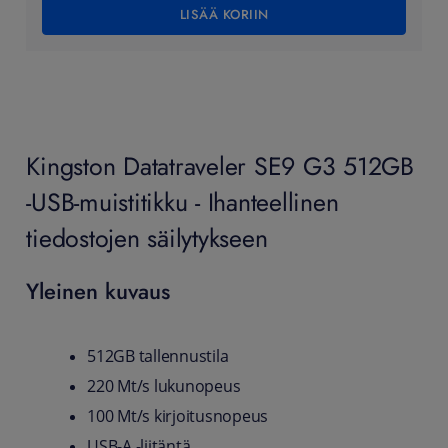
LISÄÄ KORIIN
Kingston Datatraveler SE9 G3 512GB
-USB-muistitikku - Ihanteellinen
tiedostojen säilytykseen
Yleinen kuvaus
512GB tallennustila
220 Mt/s lukunopeus
100 Mt/s kirjoitusnopeus
USB-A -liitäntä