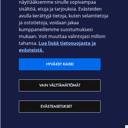
näyttääksemme sinulle sopivampaa
sisältöä, etuja ja tarjouksia. Evästeiden
NÄYTÄ LISÄÄ
avulla kerättyjä tietoja, kuten selaintietoja
ja ostotietoja, voidaan jakaa
kumppaneillemme suostumuksesi
mukaan. Voit muuttaa valintojasi milloin
tahansa.
Lue lisää tietosuojasta ja
Elisa.fi
evästeistä.
Elisa Oyj
HYVÄKSY KAIKKI
Elisan myymälät
VAIN VÄLTTÄMÄTTÖMÄT
Yhteystiedot
EVÄSTEASETUKSET
Käyttöehdot
Sopimusehdot
Tietosuojakäytäntö
Evästeasetukset
Tekijänoikeudet © 2026 Elisa Oyj. Kaikki oikeudet pidätetään.