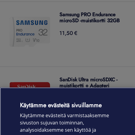
Samsung PRO Endurance
microSD -muistikortti 32GB
11,50 €
11,50
€
SanDisk Ultra microSDXC -
muistikortti + Adapteri
180,00 €
180,00
€
Käytämme evästeitä sivuillamme
Tai alk. 5,00 €/kk
Käytämme evästeitä varmistaaksemme
sivuston sujuvan toiminnan,
analysoidaksemme sen käyttöä ja