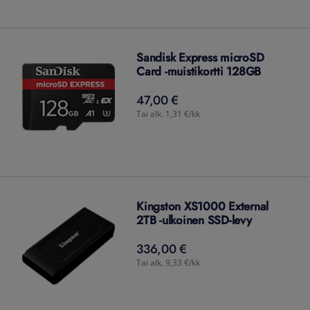
Sandisk Express microSD
Card -muistikortti 128GB
47,00 €
47,00
€
Tai alk. 1,31 €/kk
Kingston XS1000 External
2TB -ulkoinen SSD-levy
336,00 €
336,00
€
Tai alk. 9,33 €/kk