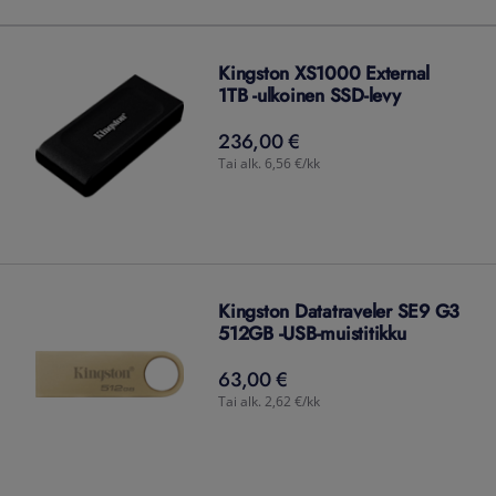
Kingston XS1000 External
1TB -ulkoinen SSD-levy
236,00 €
236,00
€
Tai alk. 6,56 €/kk
Kingston Datatraveler SE9 G3
512GB -USB-muistitikku
63,00 €
63,00
€
Tai alk. 2,62 €/kk