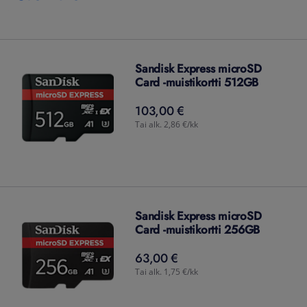
Sandisk Express microSD
Card -muistikortti 512GB
103,00 €
103,00
€
Tai alk. 2,86 €/kk
Sandisk Express microSD
Card -muistikortti 256GB
63,00 €
63,00
€
Tai alk. 1,75 €/kk