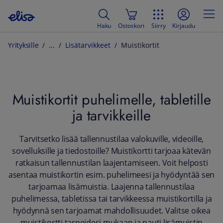
Haku
Ostoskori
Siirry
Kirjaudu
Yrityksille
Lisätarvikkeet
Muistikortit
Muistikortit puhelimelle, tabletille
ja tarvikkeille
Tarvitsetko lisää tallennustilaa valokuville, videoille,
sovelluksille ja tiedostoille? Muistikortti tarjoaa kätevän
ratkaisun tallennustilan laajentamiseen. Voit helposti
asentaa muistikortin esim. puhelimeesi ja hyödyntää sen
tarjoamaa lisämuistia. Laajenna tallennustilaa
puhelimessa, tabletissa tai tarvikkeessa muistikortilla ja
hyödynnä sen tarjoamat mahdollisuudet. Valitse oikea
muistikortti tarpeidesi mukaan ja nauti lisämuistin