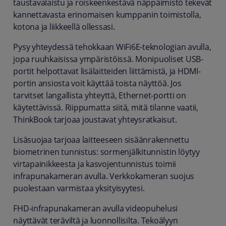
taustavalaistu ja roiskeenkestävä näppäimistö tekevät
kannettavasta erinomaisen kumppanin toimistolla,
kotona ja liikkeellä ollessasi.
Pysy yhteydessä tehokkaan WiFi6E-teknologian avulla,
jopa ruuhkaisissa ympäristöissä. Monipuoliset USB-
portit helpottavat lisälaitteiden liittämistä, ja HDMI-
portin ansiosta voit käyttää toista näyttöä. Jos
tarvitset langallista yhteyttä, Ethernet-portti on
käytettävissä. Riippumatta siitä, mitä tilanne vaatii,
ThinkBook tarjoaa joustavat yhteysratkaisut.
Lisäsuojaa tarjoaa laitteeseen sisäänrakennettu
biometrinen tunnistus: sormenjälkitunnistin löytyy
virtapainikkeesta ja kasvojentunnistus toimii
infrapunakameran avulla. Verkkokameran suojus
puolestaan varmistaa yksityisyytesi.
FHD-infrapunakameran avulla videopuhelusi
näyttävät teräviltä ja luonnollisilta. Tekoälyyn