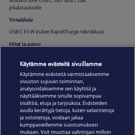
Mukana 65W USB-C Slim laturi, tuki
pikalataukselle
Virtalähde
USB-C 65 W (tukee RapidCharge-tekniikkaa)
Mitat ja paino
313,5 x 224 x 16,9 mm
Käytämme evästeitä sivuillamme
1,38 kg
Käytämme evästeitä varmistaaksemme
Takuu
sivuston sujuvan toiminnan,
analysoidaksemme sen käyttöä ja
Kolmen vuoden Lenovo On-Site -takuu
näyttääksemme sinulle sopivampaa
(21MR004GMX+3ONSITE)
sisältöä, etuja ja tarjouksia. Evästeiden
avulla kerättyjä tietoja, kuten selaintietoja
ja ostotietoja, voidaan jakaa
kumppaneillemme suostumuksesi
mukaan. Voit muuttaa valintojasi milloin