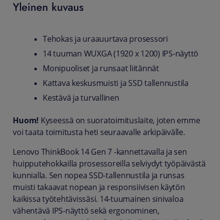
Yleinen kuvaus
Tehokas ja uraauurtava prosessori
14 tuuman WUXGA (1920 x 1200) IPS-näyttö
Monipuoliset ja runsaat liitännät
Kattava keskusmuisti ja SSD tallennustila
Kestävä ja turvallinen
Huom!
Kyseessä on suoratoimituslaite, joten emme
voi taata toimitusta heti seuraavalle arkipäivälle.
Lenovo ThinkBook 14 Gen 7 -kannettavalla ja sen
huipputehokkailla prosessoreilla selviydyt työpäivästä
kunnialla. Sen nopea SSD-tallennustila ja runsas
muisti takaavat nopean ja responsiivisen käytön
kaikissa työtehtävissäsi. 14-tuumainen sinivaloa
vähentävä IPS-näyttö sekä ergonominen,