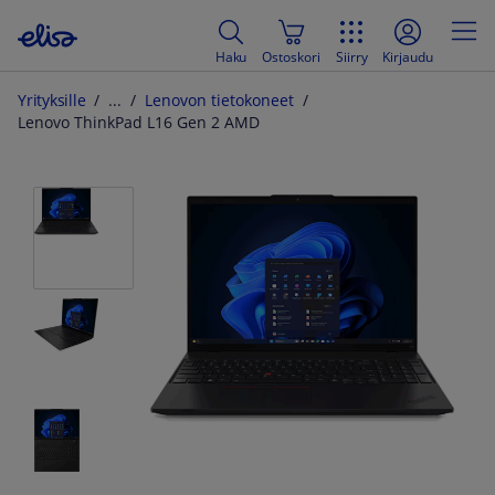
Haku
Ostoskori
Siirry
Kirjaudu
Yrityksille
Lenovon tietokoneet
Lenovo ThinkPad L16 Gen 2 AMD