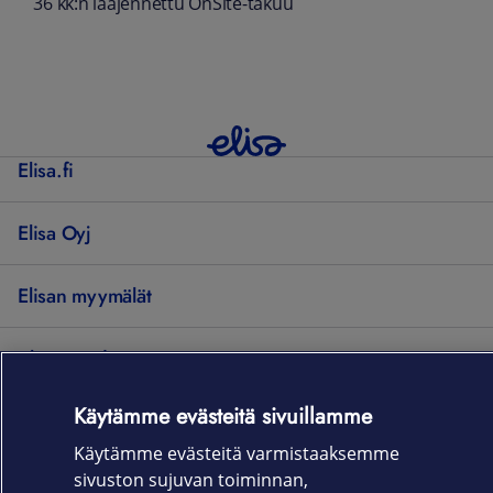
36 kk:n laajennettu OnSite-takuu
Elisa.fi
Elisa Oyj
Elisan myymälät
Yhteystiedot
Käytämme evästeitä sivuillamme
Käyttöehdot
Sopimusehdot
Tietosuojakäytäntö
Evästeasetukset
Käytämme evästeitä varmistaaksemme
Tekijänoikeudet © 2026 Elisa Oyj. Kaikki oikeudet pidätetään.
sivuston sujuvan toiminnan,