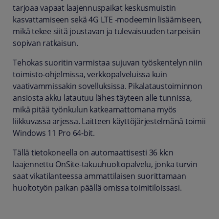
tarjoaa vapaat laajennuspaikat keskusmuistin
kasvattamiseen sekä 4G LTE -modeemin lisäämiseen,
mikä tekee siitä joustavan ja tulevaisuuden tarpeisiin
sopivan ratkaisun.
Tehokas suoritin varmistaa sujuvan työskentelyn niin
toimisto-ohjelmissa, verkkopalveluissa kuin
vaativammissakin sovelluksissa. Pikalataustoiminnon
ansiosta akku latautuu lähes täyteen alle tunnissa,
mikä pitää työnkulun katkeamattomana myös
liikkuvassa arjessa. Laitteen käyttöjärjestelmänä toimii
Windows 11 Pro 64-bit.
Tällä tietokoneella on automaattisesti 36 kk:n
laajennettu OnSite-takuuhuoltopalvelu, jonka turvin
saat vikatilanteessa ammattilaisen suorittamaan
huoltotyön paikan päällä omissa toimitiloissasi.