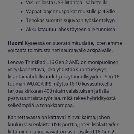
Viisi erilaista USB-liitäntää lisälaitteille
Vapaat laajennuspaikat muistille ja 4G:lle
Tehokas suoritin sujuvaan työskentelyyn
Akku latautuu lähes täyteen alle tunnissa
Huom!
Kyseessä on suoratoimituslaite, joten emme
voi taata toimitusta heti seuraavalle arkipäivälle.
Lenovo ThinkPad L16 Gen 2 AMD on monipuolinen
yrityskannettava, joka yhdistää suorituskyvyn,
liitäntämahdollisuudet ja käytännöllisyyden. Sen 16
tuuman WUXGA IPS -näyttö 16:10 kuvasuhteella
tarjoaa kirkkaan 400 nitsin valaistuksen ja lisää
pystysuuntaista työtilaa, mikä tekee hybridityöstä
selkeämpää ja tehokkaampaa.
Kannettavassa on kattava liitinvalikoima, johon
kuuluu viisi erilaista USB-porttia, joten lisälaitteiden
liittäminen sujuu vaivattomasti. Lisäksi L16 Gen 2