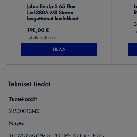
Jabra Evolve2 65 Flex
L
Link380A MS Stereo -
R
langattomat kuulokkeet
3
198,00 €
Ta
Tai alk. 5,50 €/kk
TILAA
Tekniset tiedot
Tuotekoodit
21SC001GMX
Näyttö
16" WUXGA (1920x1200) IPS, 400 nits, 60 Hz