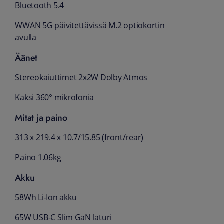
Bluetooth 5.4
WWAN 5G päivitettävissä M.2 optiokortin
avulla
Äänet
Stereokaiuttimet 2x2W Dolby Atmos
Kaksi 360° mikrofonia
Mitat ja paino
313 x 219.4 x 10.7/15.85 (front/rear)
Paino 1.06kg
Akku
58Wh Li-Ion akku
65W USB-C Slim GaN laturi