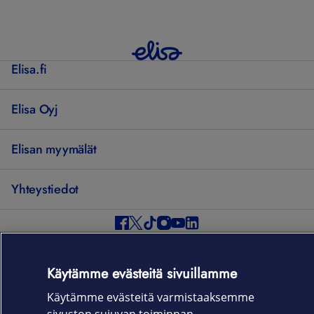
Elisa.fi
Elisa Oyj
Elisan myymälät
Yhteystiedot
Käyttöehdot
Sopimusehdot
Tietosuojakäytäntö
Evästeasetukset
Tekijänoikeudet © 2026 Elisa Oyj. Kaikki oikeudet pidätetään.
Käytämme evästeitä sivuillamme
Käytämme evästeitä varmistaaksemme