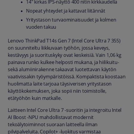
14" kirkas IPS-näyttö 400 nitin kirkkaudella
Nopeat yhteydet ja kattavat liitännät
Yritystason turvaominaisuudet ja kolmen
vuoden takuu
Lenovo ThinkPad T14s Gen 7 (Intel Core Ultra 7 355)
on suunniteltu liikkuvaan työhön, jossa keveys,
kestävyys ja suorituskyky ovat keskeisiä. Vain 1,06 kg
painava runko kulkee helposti mukana, ja hiilikuitu-
sekä alumiinirakenne takaavat luotettavan käytön
vaativissakin työympäristöissä. Kompaktista koostaan
huolimatta laite tarjoaa täysiverisen yritystason
käyttökokemuksen, joka sopii niin toimistolle,
etätyöhön kuin matkalle.
Laitteen Intel Core Ultra 7 -suoritin ja integroitu Intel
AI Boost -NPU mahdollistavat modernit
tekoälytoiminnot suoraan laitteella ilman
pilvipalveluita. Copilot+ -luokitus varmistaa