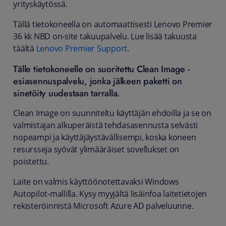
yrityskäytössä.
Tällä tietokoneella on automaattisesti Lenovo Premier
36 kk NBD on-site takuupalvelu. Lue lisää takuusta
täältä
Lenovo Premier Support
.
Tälle tietokoneelle on suoritettu Clean Image -
esiasennuspalvelu, jonka jälkeen paketti on
sinetöity uudestaan tarralla.
Clean Image on suunniteltu käyttäjän ehdoilla ja se on
valmistajan alkuperäistä tehdasasennusta selvästi
nopeampi ja käyttäjäystävällisempi, koska koneen
resursseja syövät ylimääräiset sovellukset on
poistettu.
Laite on valmis käyttöönotettavaksi Windows
Autopilot-mallilla. Kysy myyjältä lisäinfoa laitetietojen
rekisteröinnistä Microsoft Azure AD palveluunne.