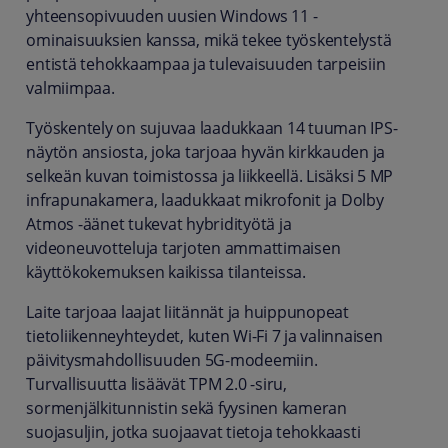
yhteensopivuuden uusien Windows 11 -
ominaisuuksien kanssa, mikä tekee työskentelystä
entistä tehokkaampaa ja tulevaisuuden tarpeisiin
valmiimpaa.
Työskentely on sujuvaa laadukkaan 14 tuuman IPS-
näytön ansiosta, joka tarjoaa hyvän kirkkauden ja
selkeän kuvan toimistossa ja liikkeellä. Lisäksi 5 MP
infrapunakamera, laadukkaat mikrofonit ja Dolby
Atmos -äänet tukevat hybridityötä ja
videoneuvotteluja tarjoten ammattimaisen
käyttökokemuksen kaikissa tilanteissa.
Laite tarjoaa laajat liitännät ja huippunopeat
tietoliikenneyhteydet, kuten Wi-Fi 7 ja valinnaisen
päivitysmahdollisuuden 5G-modeemiin.
Turvallisuutta lisäävät TPM 2.0 -siru,
sormenjälkitunnistin sekä fyysinen kameran
suojasuljin, jotka suojaavat tietoja tehokkaasti