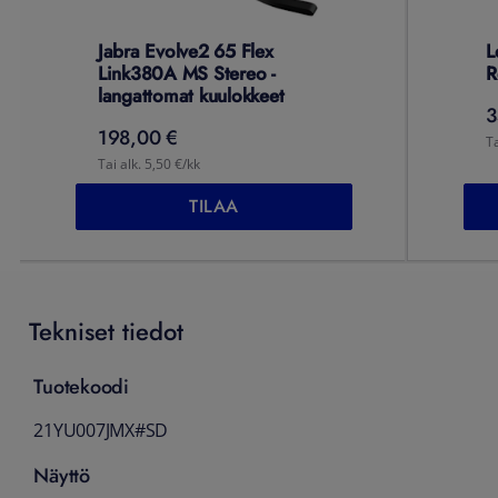
Jabra Evolve2 65 Flex
L
Link380A MS Stereo -
R
langattomat kuulokkeet
3
198,00 €
Ta
Tai alk. 5,50 €/kk
TILAA
Tekniset tiedot
Tuotekoodi
21YU007JMX#SD
Näyttö