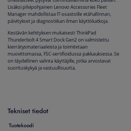
oheislaitteet pysyvät toimintavalmiina koko päivän.
Lisäksi pilvipohjainen Lenovo Accessories Fleet
Manager mahdollistaa IT-osastoille etähallinnan,
päivitykset ja diagnostiikan ilman käyttökatkoja.
Kestävän kehityksen mukaisesti ThinkPad
Thunderbolt 4 Smart Dock Gen2 on valmistettu
kierrätysmateriaaleista ja toimitetaan
muovittomassa, FSC-sertifioidussa pakkauksessa. Se
on täydellinen valinta käyttäjille, jotka arvostavat
suorituskykyä ja vastuullisuutta.
Tekniset tiedot
Tuotekoodi