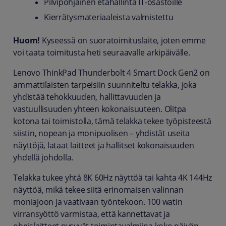
Pilvipohjainen etähallinta IT-osastoille
Kierrätysmateriaaleista valmistettu
Huom!
Kyseessä on suoratoimituslaite, joten emme
voi taata toimitusta heti seuraavalle arkipäivälle.
Lenovo ThinkPad Thunderbolt 4 Smart Dock Gen2 on
ammattilaisten tarpeisiin suunniteltu telakka, joka
yhdistää tehokkuuden, hallittavuuden ja
vastuullisuuden yhteen kokonaisuuteen. Olitpa
kotona tai toimistolla, tämä telakka tekee työpisteestä
siistin, nopean ja monipuolisen – yhdistät useita
näyttöjä, lataat laitteet ja hallitset kokonaisuuden
yhdellä johdolla.
Telakka tukee yhtä 8K 60Hz näyttöä tai kahta 4K 144Hz
näyttöä, mikä tekee siitä erinomaisen valinnan
moniajoon ja vaativaan työntekoon. 100 watin
virransyöttö varmistaa, että kannettavat ja