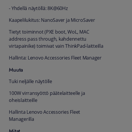
- Yhdellä näytöllä: 8K@60Hz
Kaapelilukitus: NanoSaver ja MicroSaver
Tietyt toiminnot (PXE boot, WoL, MAC
address pass through, kahdennettu
virtapainike) toimivat vain ThinkPad-laitteilla
Hallinta: Lenovo Accessories Fleet Manager
Muuta
Tuki neljälle näytölle
100W virransyöttö päätelaitteelle ja
oheislaitteille
Hallinta Lenovo Accessories Fleet
Managerilla
Mitat