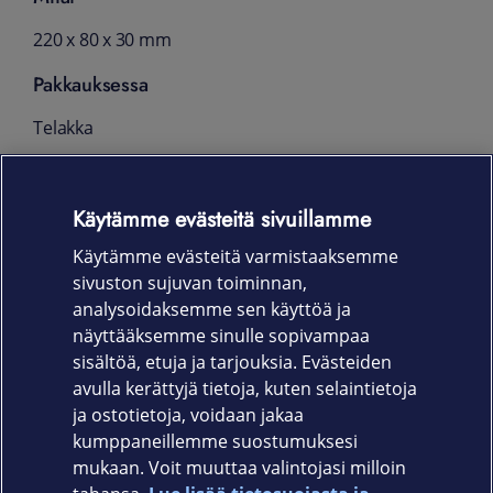
220 x 80 x 30 mm
Pakkauksessa
Telakka
1 m Thunderbolt 4 kaapeli (integroitu)
Käytämme evästeitä sivuillamme
135W SlimTip virtalähde
Käytämme evästeitä varmistaaksemme
Virtajohto
sivuston sujuvan toiminnan,
Takuu
analysoidaksemme sen käyttöä ja
näyttääksemme sinulle sopivampaa
Kolmen vuoden vaihtotakuu
sisältöä, etuja ja tarjouksia. Evästeiden
avulla kerättyjä tietoja, kuten selaintietoja
ja ostotietoja, voidaan jakaa
kumppaneillemme suostumuksesi
mukaan. Voit muuttaa valintojasi milloin