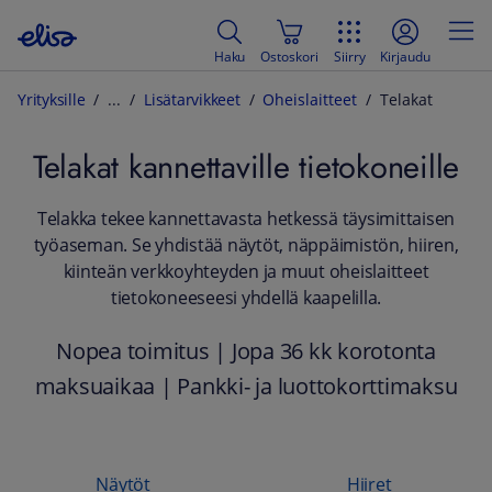
Haku
Ostoskori
Siirry
Kirjaudu
Yrityksille
Lisätarvikkeet
Oheislaitteet
Telakat
Telakat kannettaville tietokoneille
Telakka tekee kannettavasta hetkessä täysimittaisen
työaseman. Se yhdistää näytöt, näppäimistön, hiiren,
kiinteän verkkoyhteyden ja muut oheislaitteet
tietokoneeseesi yhdellä kaapelilla.
Nopea toimitus | Jopa 36 kk korotonta
maksuaikaa | Pankki- ja luottokorttimaksu
Näytöt
Hiiret