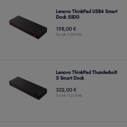
Lenovo ThinkPad USB4 Smart
Dock 5500
198,00 €
198,00
€
Tai alk. 5,50 €/kk
Lenovo ThinkPad Thunderbolt
5 Smart Dock
332,00 €
332,00
€
Tai alk. 9,22 €/kk