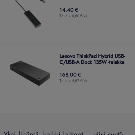
14,40 €
14,40
€
Tai alk. 0,60 €/kk
Lenovo ThinkPad Hybrid USB-
C/USB-A Dock 135W -telakka
168,00 €
168,00
€
Tai alk. 4,67 €/kk
Yksi liitäntä, kaikki laitteet – viisi syytä