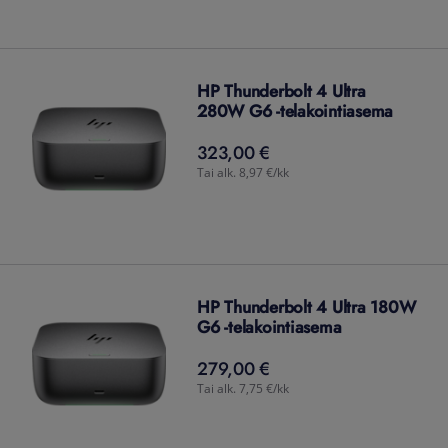
HP Thunderbolt 4 Ultra
280W G6 -telakointiasema
323,00 €
323,00
€
Tai alk. 8,97 €/kk
HP Thunderbolt 4 Ultra 180W
G6 -telakointiasema
279,00 €
279,00
€
Tai alk. 7,75 €/kk