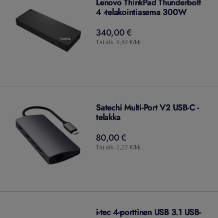
Lenovo ThinkPad Thunderbolt
4 -telakointiasema 300W
340,00 €
340,00
€
Tai alk. 9,44 €/kk
Satechi Multi-Port V2 USB-C -
telakka
80,00 €
80,00
€
Tai alk. 2,22 €/kk
i-tec 4-porttinen USB 3.1 USB-