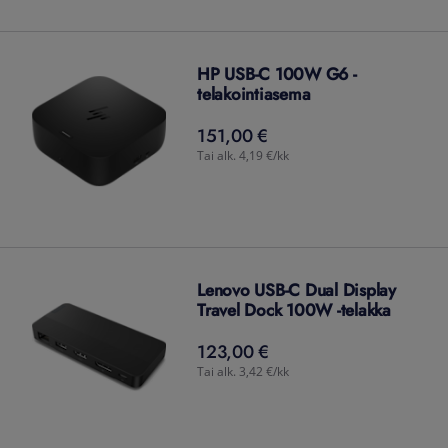
HP USB-C 100W G6 -
telakointiasema
151,00 €
151,00
€
Tai alk. 4,19 €/kk
Lenovo USB-C Dual Display
Travel Dock 100W -telakka
123,00 €
123,00
€
Tai alk. 3,42 €/kk