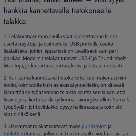
hankkia kannettavalle tietokoneelle
telakka:
1. Telakointiaseman avulla saat kannettavaan kiinni
useita näyttöjä, ja esimerkiksi USB-porteilla useita
lisälaitteita, joihin läppärissä on tavallisesti vain pari
paikkaa. Modernit telakat tukevat USB-C ja Thundrebolt-
liitäntöjä, jotka siirtävät virtaa, kuvia ja dataa nopeasti.
2. Kun sama kannettava tietokone kulkee mukanasi niin
kotiin, toimistolle kuin asiakaskäynneillekin, on kätevää
kiinnittää se työasemaan telakan kautta sen sijaan, että
lisäisit joka kerta kaikki kytkennät kiinni yksitellen. Samalla
työpöydän johtoviidakko pysyy hallinnassa ja toimisto
siistin näköisenä.
3. Useimmat telakat toimivat myös
puhelimien
ja
tablettien
kanssa, jolloin laitteiden sisältö voidaan siirtää