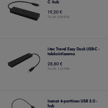
C -hub
19,20 €
19,20
€
Tai alk. 0,80 €/kk
i-tec Travel Easy Dock USB-C -
telakointiasema
28,80 €
28,80
€
Tai alk. 1,20 €/kk
Insmat 4-porttinen USB 3.0 -
hub