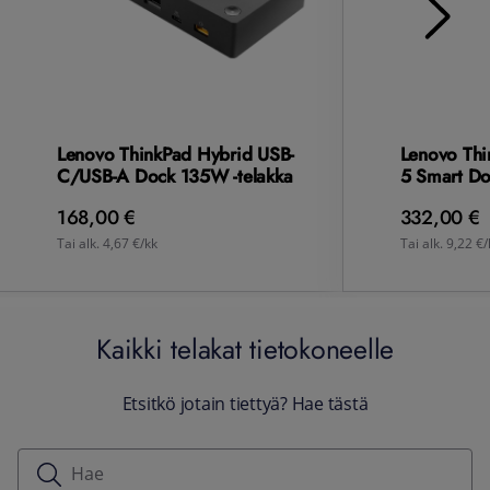
Lenovo ThinkPad Hybrid USB-
Lenovo Thi
C/USB-A Dock 135W -telakka
5 Smart D
168,00 €
332,00 €
Tai alk. 4,67 €/kk
Tai alk. 9,22 €/
Kaikki telakat tietokoneelle
Etsitkö jotain tiettyä? Hae tästä