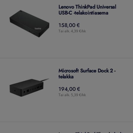
Lenovo ThinkPad Universal
USB-C -telakointiasema
158,00 €
158,00
€
Tai alk. 4,39 €/kk
Microsoft Surface Dock 2 -
telakka
194,00 €
194,00
€
Tai alk. 5,39 €/kk