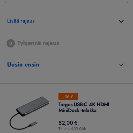
Lisää rajaus
Tyhjennä rajaus
0
Uusin ensin
-36 €
Targus USB-C 4K HDMI
MiniDock -telakka
52,00 €
52,00
€
Tai alk. 4,33 €/kk