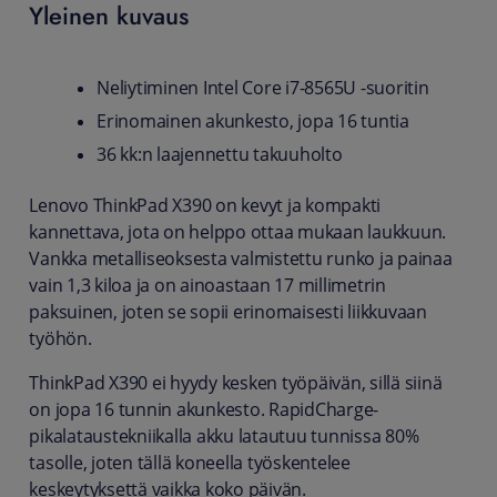
Yleinen kuvaus
Neliytiminen Intel Core i7-8565U -suoritin
Erinomainen akunkesto, jopa 16 tuntia
36 kk:n laajennettu takuuholto
Lenovo ThinkPad X390 on kevyt ja kompakti
kannettava, jota on helppo ottaa mukaan laukkuun.
Vankka metalliseoksesta valmistettu runko ja painaa
vain 1,3 kiloa ja on ainoastaan 17 millimetrin
paksuinen, joten se sopii erinomaisesti liikkuvaan
työhön.
ThinkPad X390 ei hyydy kesken työpäivän, sillä siinä
on jopa 16 tunnin akunkesto. RapidCharge-
pikalataustekniikalla akku latautuu tunnissa 80%
tasolle, joten tällä koneella työskentelee
keskeytyksettä vaikka koko päivän.