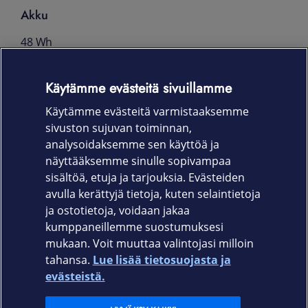
Akku
48 Wh
Käyttöjärjestelmä
Käytämme evästeitä sivuillamme
Windows 10 Pro
Käytämme evästeitä varmistaaksemme
Takuu
sivuston sujuvan toiminnan,
analysoidaksemme sen käyttöä ja
36 kk laajennettu OneSite-
näyttääksemme sinulle sopivampaa
takuuhuoltopalvelu
sisältöä, etuja ja tarjouksia. Evästeiden
avulla kerättyjä tietoja, kuten selaintietoja
ja ostotietoja, voidaan jakaa
kumppaneillemme suostumuksesi
mukaan. Voit muuttaa valintojasi milloin
tahansa.
Lue lisää tietosuojasta ja
Elisa.fi
evästeistä.