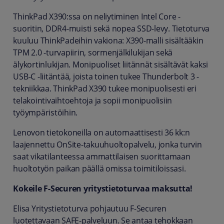
ThinkPad X390:ssa on neliytiminen Intel Core -
suoritin, DDR4-muisti sekä nopea SSD-levy. Tietoturva
kuuluu ThinkPadeihin vakiona: X390-malli sisältääkin
TPM 2.0 -turvapiirin, sormenjälkilukijan sekä
älykortinlukijan. Monipuoliset liitännät sisältävät kaksi
USB-C -liitäntää, joista toinen tukee Thunderbolt 3 -
tekniikkaa. ThinkPad X390 tukee monipuolisesti eri
telakointivaihtoehtoja ja sopii monipuolisiin
työympäristöihin.
Lenovon tietokoneilla on automaattisesti 36 kk:n
laajennettu OnSite-takuuhuoltopalvelu, jonka turvin
saat vikatilanteessa ammattilaisen suorittamaan
huoltotyön paikan päällä omissa toimitiloissasi.
Kokeile F-Securen yritystietoturvaa maksutta!
Elisa Yritystietoturva pohjautuu F-Securen
luotettavaan SAFE-palveluun. Se antaa tehokkaan